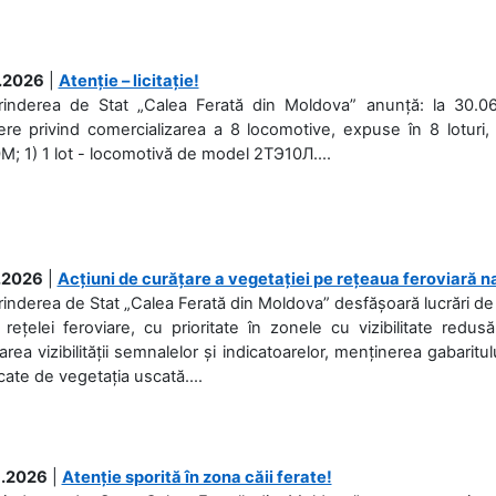
.2026
|
Atenție – licitație!
prinderea de Stat „Calea Ferată din Moldova” anunță: la 30.06
re privind comercializarea a 8 locomotive, expuse în 8 loturi, 
; 1) 1 lot - locomotivă de model 2ТЭ10Л....
.2026
|
Acțiuni de curățare a vegetației pe rețeaua feroviară n
rinderea de Stat „Calea Ferată din Moldova” desfășoară lucrări de d
 rețelei feroviare, cu prioritate în zonele cu vizibilitate redu
area vizibilității semnalelor și indicatoarelor, menținerea gabaritul
ate de vegetația uscată....
.2026
|
Atenție sporită în zona căii ferate!