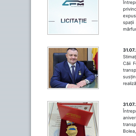
Întrep
privin
expuse
spații
mărfuri
31.07
Stimaț
Căii 
transp
susțin
realiz
31.07
Între
aniver
transp
Bolea,