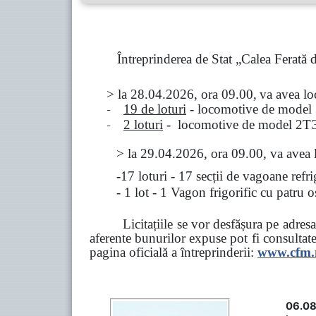
Întreprinderea de Stat „Calea Ferată
> la
28.04.2026, ora 09.00,
va avea l
-
19 de loturi
- locomotive de model
-
2 loturi
- locomotive de model
2
Т
>
la
29.04.2026
, ora 09.00, va avea 
-17 loturi - 17 secții de vagoane ref
- 1 lot - 1 Vagon frigorific cu patru
Licitațiile se vor desfășura pe adre
aferente bunurilor expuse pot fi consultat
pagina oficială a întreprinderii:
www.
cfm
06.08