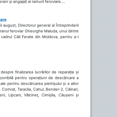
ani și angajați ai ramurii feroviare....
iare
ii august, Directorul general al Întreprinderii
teranul feroviar Gheorghe Maluda, unul dintre
n cadrul Căii Ferate din Moldova, pentru a-i
spre finalizarea lucrărilor de reparație și
sponibilă pentru operațiuni de descărcare a
le pentru descărcarea pietrișului și a altor
, Comrat, Taraclia, Cahul, Bender-2, Căinari,
ni, Lipcani, Vălcineț, Cimișlia, Căușeni și