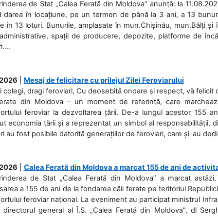
rinderea de Stat „Calea Ferată din Moldova” anunță: la 11.08.2026,
d darea în locațiune, pe un termen de până la 3 ani, a 13 bunuri
 în 13 loturi. Bunurile, amplasate în mun.Chișinău, mun.Bălți și 
 administrative, spații de producere, depozite, platforme de în
....
.2026
|
Mesaj de felicitare cu prilejul Zilei Feroviarului
i colegi, dragi feroviari, Cu deosebită onoare și respect, vă felicit 
Ferate din Moldova – un moment de referință, care marchează is
ortului feroviar la dezvoltarea țării. De-a lungul acestor 155 ani
ut economia țării și a reprezentat un simbol al responsabilității, d
ări au fost posibile datorită generațiilor de feroviari, care și-au ded
.2026
|
Calea Ferată din Moldova a marcat 155 de ani de activit
prinderea de Stat „Calea Ferată din Moldova” a marcat astăzi, 
sarea a 155 de ani de la fondarea căii ferate pe teritoriul Republi
ortului feroviar național. La eveniment au participat ministrul Infras
 directorul general al Î.S. „Calea Ferată din Moldova”, dl Serghe