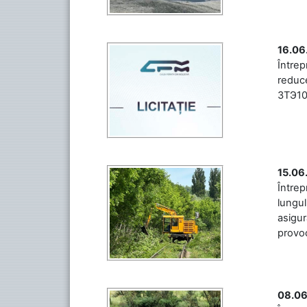
16.06
Între
reduce
3ТЭ10М
15.06
Întrep
lungul
asigur
provoc
08.06