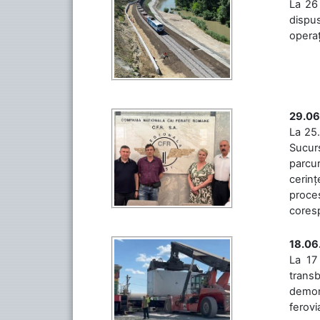
La 26 
dispus
operaț
29.06
La 25.
Sucurs
parcu
cerinț
proces
coresp
18.06
La 17
trans
demons
ferovia