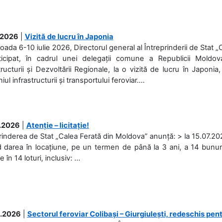
.2026
|
Vizită de lucru în Japonia
ioada 6-10 iulie 2026, Directorul general al Întreprinderii de Stat 
ticipat, în cadrul unei delegații comune a Republicii Moldova
tructurii și Dezvoltării Regionale, la o vizită de lucru în Japonia,
l infrastructurii și transportului feroviar....
.2026
|
Atenție – licitație!
rinderea de Stat „Calea Ferată din Moldova” anunță: > la 15.07.2026
d darea în locațiune, pe un termen de până la 3 ani, a 14 bunuri
în 14 loturi, inclusiv: ...
.2026
|
Sectorul feroviar Colibași – Giurgiulești, redeschis pent