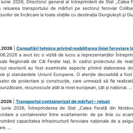
iunie 2026, Directorul general al Întreprinderii de Stat „Calea 
 reluarea transportului de mărfuri pe sectorul feroviar Coliba
iunilor de încărcare la toate stațiile cu destinația Giurgiulești și Giu
.2026
|
Consultări tehnice privind reabilitarea liniei feroviare 
06.2026 a avut loc o vizită de lucru a reprezentanților Întrepri
ala Regională de Căi Ferate Iași, în cadrul proiectului de reabi
rsul reuniunii au fost examinate aspecte privind elaborarea d
ele și standardele Uniunii Europene. O atenție deosebită a fost 
elor de proiectare și construcție, care urmează să fie realizată 
unzătoare, recunoscute atât la nivel european, cât și național. ...
.2026
|
Transportul containerizat de mărfuri – reluat
 iunie 2026, Întreprinderea de Stat „Calea Ferată din Moldo
bordare a containerelor între ecartamente: de pe linie cu ecar
trând capacitatea infrastructurii feroviare naționale de a asigur
re. ...