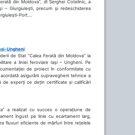
Ferată din Moldova”, dl Serghei Cotelinic, a
și – Giurgiulești, precum și redeschiderea
rgiulești-Port....
Iași-Ungheni
nderii de Stat ”Calea Ferată din Moldova” la
litare a liniei feroviare Iași – Ungheni. Pe
ocumentației de proiect în conformitate cu
acordată asigurării supravegherii tehnice a
de experți ce dețin certificate și calificări
va” a realizat cu succes o operațiune de
tament îngust pe linie cu ecartament larg,
a fluxuri eficiente de mărfuri între rețelele