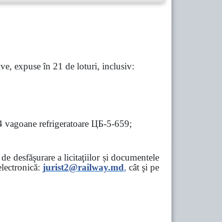
e, expuse în 21 de loturi, inclusiv:
 4 vagoane refrigeratoare ЦБ-5-659;
e desfăşurare a licitaţiilor și documentele
ectronică:
jurist2@railway.md
,
cât şi
pe