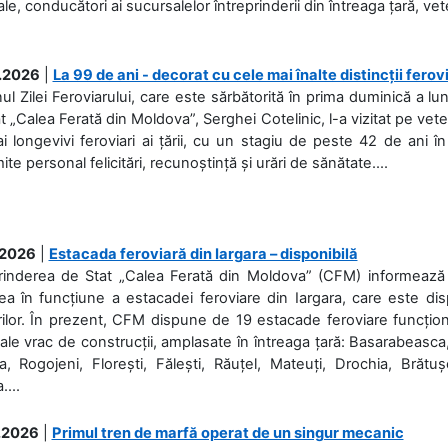
ale, conducători ai sucursalelor întreprinderii din întreaga țară, veter
.2026
|
La 99 de ani - decorat cu cele mai înalte distincții ferov
nul Zilei Feroviarului, care este sărbătorită în prima duminică a lun
t „Calea Ferată din Moldova”, Serghei Cotelinic, l-a vizitat pe ve
i longevivi feroviari ai țării, cu un stagiu de peste 42 de ani î
ite personal felicitări, recunoștință și urări de sănătate....
.2026
|
Estacada feroviară din Iargara – disponibilă
rinderea de Stat „Calea Ferată din Moldova” (CFM) informează de
a în funcțiune a estacadei feroviare din Iargara, care este di
ilor. În prezent, CFM dispune de 19 estacade feroviare funcționa
ale vrac de construcții, amplasate în întreaga țară: Basarabeasca
, Rogojeni, Florești, Fălești, Răuțel, Mateuți, Drochia, Brătușe
....
.2026
|
Primul tren de marfă operat de un singur mecanic