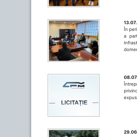
13.07
În per
a par
Infras
domeniu
08.07
Întrep
privin
expuse 
29.06