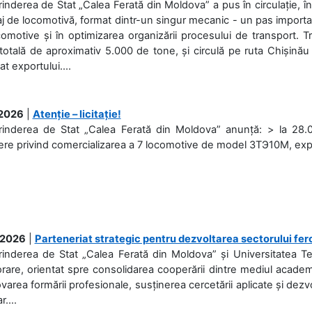
rinderea de Stat „Calea Ferată din Moldova” a pus în circulație, 
j de locomotivă, format dintr-un singur mecanic - un pas important
omotive și în optimizarea organizării procesului de transport.
otală de aproximativ 5.000 de tone, și circulă pe ruta Chișinău
at exportului....
.2026
|
Atenție – licitație!
rinderea de Stat „Calea Ferată din Moldova” anunță: > la 28.07
re privind comercializarea a 7 locomotive de model 3ТЭ10М, expuse
.2026
|
Parteneriat strategic pentru dezvoltarea sectorului fer
prinderea de Stat „Calea Ferată din Moldova” și Universitatea 
rare, orientat spre consolidarea cooperării dintre mediul academi
area formării profesionale, susținerea cercetării aplicate și dez
r....