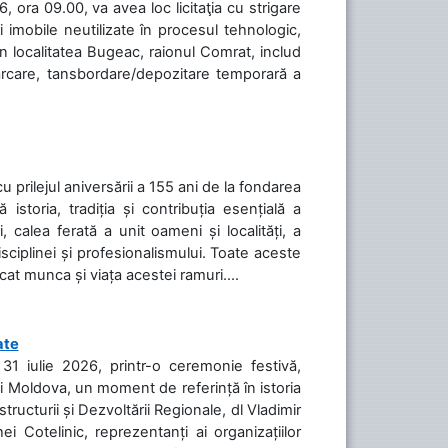
 ora 09.00, va avea loc licitaţia cu strigare
 imobile neutilizate în procesul tehnologic,
în localitatea Bugeac, raionul Comrat, includ
cărcare, tansbordare/depozitare temporară a
cu prilejul aniversării a 155 ani de la fondarea
toria, tradiția și contribuția esențială a
, calea ferată a unit oameni și localități, a
isciplinei și profesionalismului. Toate aceste
icat munca și viața acestei ramuri....
ate
31 iulie 2026, printr-o ceremonie festivă,
cii Moldova, un moment de referință în istoria
tructurii și Dezvoltării Regionale, dl Vladimir
i Cotelinic, reprezentanți ai organizațiilor