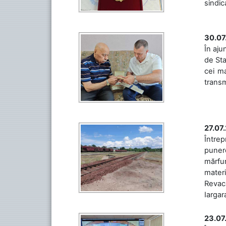
sindic
30.07
În aju
de Sta
cei ma
transm
27.07
Întrep
punere
mărfur
materi
Revaca
Iargara
23.07