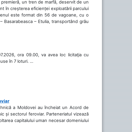
în premieră, un tren de marfă, deservit de un
 în creșterea eficienței exploatării parcului
 Trenul este format din 56 de vagoane, cu o
 – Basarabeasca – Etulia, transportând grâu
.2026, ora 09.00, va avea loc licitaţia cu
 în 7 loturi. ...
oviar
Tehnică a Moldovei au încheiat un Acord de
c și sectorul feroviar. Parteneriatul vizează
voltarea capitalului uman necesar domeniului