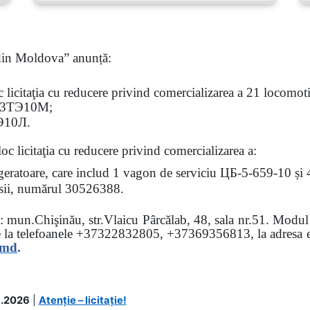
 din Moldova” anunță:
oc
licitaţia
cu reducere privind comercializarea a 21 locomotiv
3
ТЭ
10
М
;
Э
10
Л
.
loc licitaţia cu reducere
privind comercializarea a:
rigeratoare, care includ 1 vagon de serviciu ЦБ-5-659-10 și
 osii, numărul 30526388.
sa: mun.Chişinău, str.Vlaicu Pârcălab, 48, sala nr.51.
Modul d
e la
telefoanele
+37322832805, +37369356813, la adresa el
.md
.
.2026
|
Atenție – licitație!