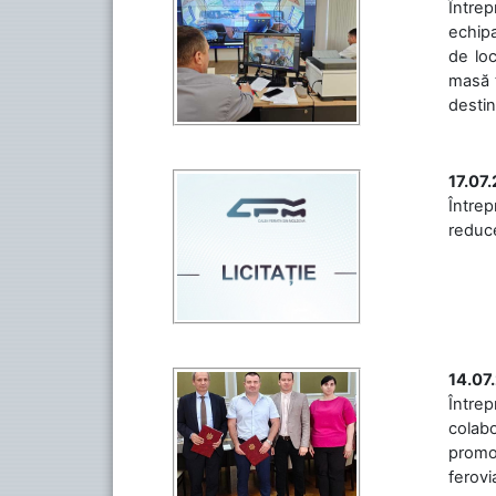
Întrep
echipa
de loc
masă t
destin
17.07
Întrep
reduce
14.07
Între
colabo
promov
ferovia