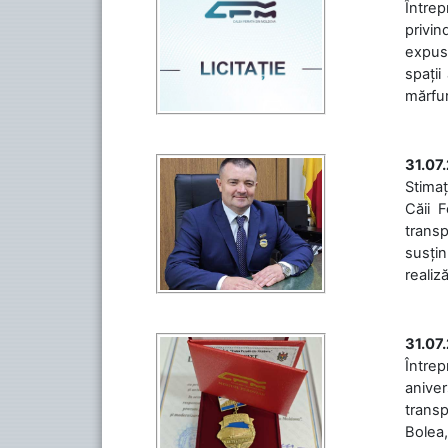
Întrep
privin
expuse
spații
mărfuri
31.07
Stimaț
Căii 
transp
susțin
realiz
31.07
Între
aniver
transp
Bolea,