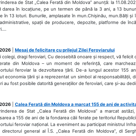
rinderea de Stat „Calea Ferată din Moldova” anunță: la 11.08.2026,
d darea în locațiune, pe un termen de până la 3 ani, a 13 bunuri
 în 13 loturi. Bunurile, amplasate în mun.Chișinău, mun.Bălți și 
 administrative, spații de producere, depozite, platforme de în
....
.2026
|
Mesaj de felicitare cu prilejul Zilei Feroviarului
i colegi, dragi feroviari, Cu deosebită onoare și respect, vă felicit 
Ferate din Moldova – un moment de referință, care marchează is
ortului feroviar la dezvoltarea țării. De-a lungul acestor 155 ani
ut economia țării și a reprezentat un simbol al responsabilității, d
ări au fost posibile datorită generațiilor de feroviari, care și-au ded
.2026
|
Calea Ferată din Moldova a marcat 155 de ani de activit
prinderea de Stat „Calea Ferată din Moldova” a marcat astăzi, 
sarea a 155 de ani de la fondarea căii ferate pe teritoriul Republi
ortului feroviar național. La eveniment au participat ministrul Infras
 directorul general al Î.S. „Calea Ferată din Moldova”, dl Serghe