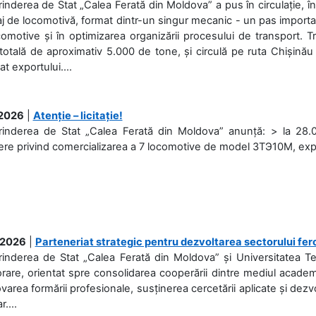
rinderea de Stat „Calea Ferată din Moldova” a pus în circulație, 
j de locomotivă, format dintr-un singur mecanic - un pas important
omotive și în optimizarea organizării procesului de transport.
otală de aproximativ 5.000 de tone, și circulă pe ruta Chișinău
at exportului....
.2026
|
Atenție – licitație!
rinderea de Stat „Calea Ferată din Moldova” anunță: > la 28.07
re privind comercializarea a 7 locomotive de model 3ТЭ10М, expuse
.2026
|
Parteneriat strategic pentru dezvoltarea sectorului fer
prinderea de Stat „Calea Ferată din Moldova” și Universitatea 
rare, orientat spre consolidarea cooperării dintre mediul academi
area formării profesionale, susținerea cercetării aplicate și dez
r....