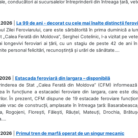
ale, conducători ai sucursalelor întreprinderii din întreaga țară, veter
.2026
|
La 99 de ani - decorat cu cele mai înalte distincții ferov
nul Zilei Feroviarului, care este sărbătorită în prima duminică a lun
t „Calea Ferată din Moldova”, Serghei Cotelinic, l-a vizitat pe ve
i longevivi feroviari ai țării, cu un stagiu de peste 42 de ani î
ite personal felicitări, recunoștință și urări de sănătate....
.2026
|
Estacada feroviară din Iargara – disponibilă
rinderea de Stat „Calea Ferată din Moldova” (CFM) informează de
a în funcțiune a estacadei feroviare din Iargara, care este di
ilor. În prezent, CFM dispune de 19 estacade feroviare funcționa
ale vrac de construcții, amplasate în întreaga țară: Basarabeasca
, Rogojeni, Florești, Fălești, Răuțel, Mateuți, Drochia, Brătușe
....
.2026
|
Primul tren de marfă operat de un singur mecanic