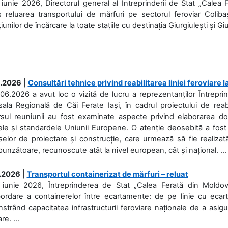
iunie 2026, Directorul general al Întreprinderii de Stat „Calea 
 reluarea transportului de mărfuri pe sectorul feroviar Coliba
iunilor de încărcare la toate stațiile cu destinația Giurgiulești și Giu
.2026
|
Consultări tehnice privind reabilitarea liniei feroviare 
06.2026 a avut loc o vizită de lucru a reprezentanților Întrepri
ala Regională de Căi Ferate Iași, în cadrul proiectului de reabi
rsul reuniunii au fost examinate aspecte privind elaborarea d
ele și standardele Uniunii Europene. O atenție deosebită a fost 
elor de proiectare și construcție, care urmează să fie realizată 
unzătoare, recunoscute atât la nivel european, cât și național. ...
.2026
|
Transportul containerizat de mărfuri – reluat
 iunie 2026, Întreprinderea de Stat „Calea Ferată din Moldo
bordare a containerelor între ecartamente: de pe linie cu ecar
trând capacitatea infrastructurii feroviare naționale de a asigur
re. ...