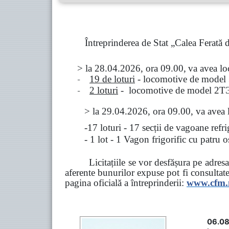
Întreprinderea de Stat „Calea Ferată
> la
28.04.2026, ora 09.00,
va avea l
-
19 de loturi
- locomotive de model
-
2 loturi
- locomotive de model
2
Т
>
la
29.04.2026
, ora 09.00, va avea 
-17 loturi - 17 secții de vagoane ref
- 1 lot - 1 Vagon frigorific cu patru
Licitațiile se vor desfășura pe adre
aferente bunurilor expuse pot fi consultat
pagina oficială a întreprinderii:
www.
cfm
06.08