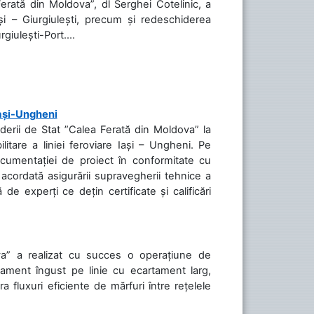
Ferată din Moldova”, dl Serghei Cotelinic, a
și – Giurgiulești, precum și redeschiderea
rgiulești-Port....
Iași-Ungheni
nderii de Stat ”Calea Ferată din Moldova” la
litare a liniei feroviare Iași – Ungheni. Pe
ocumentației de proiect în conformitate cu
acordată asigurării supravegherii tehnice a
de experți ce dețin certificate și calificări
va” a realizat cu succes o operațiune de
tament îngust pe linie cu ecartament larg,
a fluxuri eficiente de mărfuri între rețelele