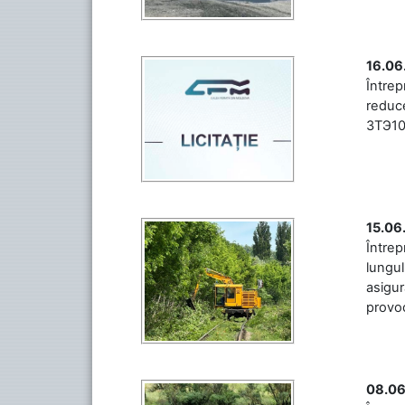
16.06
Între
reduce
3ТЭ10М
15.06
Întrep
lungul
asigur
provoc
08.06