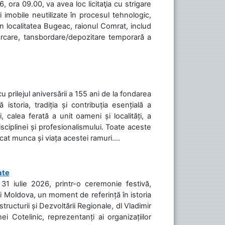
 ora 09.00, va avea loc licitaţia cu strigare
 imobile neutilizate în procesul tehnologic,
în localitatea Bugeac, raionul Comrat, includ
cărcare, tansbordare/depozitare temporară a
cu prilejul aniversării a 155 ani de la fondarea
toria, tradiția și contribuția esențială a
, calea ferată a unit oameni și localități, a
isciplinei și profesionalismului. Toate aceste
icat munca și viața acestei ramuri....
ate
31 iulie 2026, printr-o ceremonie festivă,
cii Moldova, un moment de referință în istoria
tructurii și Dezvoltării Regionale, dl Vladimir
i Cotelinic, reprezentanți ai organizațiilor