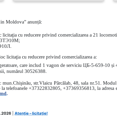
 din Moldova” anunță:
oc
licitaţia
cu reducere privind comercializarea a 21 locomotiv
3
ТЭ
10
М
;
Э
10
Л
.
loc licitaţia cu reducere
privind comercializarea a:
rigeratoare, care includ 1 vagon de serviciu ЦБ-5-659-10 și
 osii, numărul 30526388.
sa: mun.Chişinău, str.Vlaicu Pârcălab, 48, sala nr.51.
Modul d
e la
telefoanele
+37322832805, +37369356813, la adresa el
.md
.
.2026
|
Atenție – licitație!