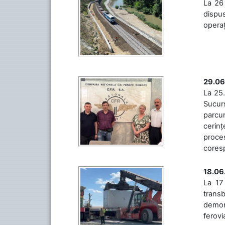
La 26 
dispus
operaț
29.06
La 25.
Sucurs
parcu
cerinț
proces
coresp
18.06
La 17
trans
demons
ferovia