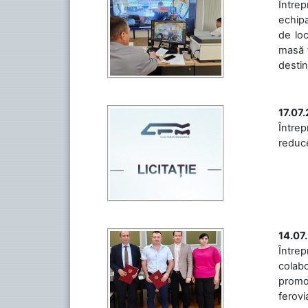
Întrep
echipa
de loc
masă t
destin
17.07
Întrep
reduce
14.07
Între
colabo
promov
ferovia