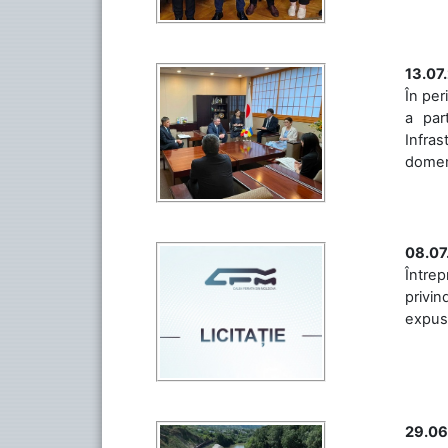
13.07
În per
a par
Infras
domeniu
08.07
Întrep
privin
expuse 
29.06