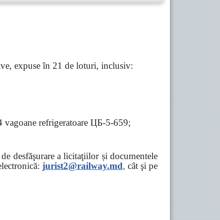
e, expuse în 21 de loturi, inclusiv:
 4 vagoane refrigeratoare ЦБ-5-659;
e desfăşurare a licitaţiilor și documentele
ectronică:
jurist2@railway.md
,
cât şi
pe