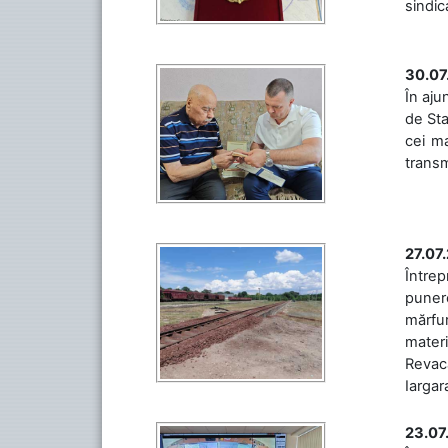
sindic
30.07
În aju
de Sta
cei ma
transm
27.07
Întrep
punere
mărfur
materi
Revaca
Iargara
23.07