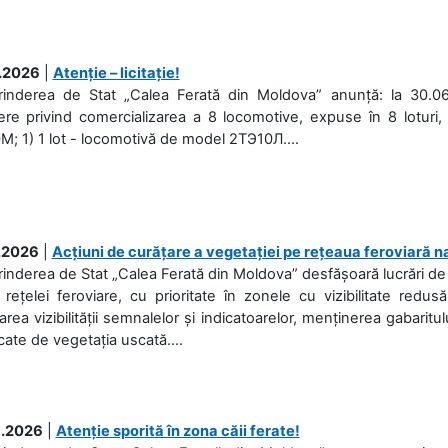
.2026
|
Atenție – licitație!
prinderea de Stat „Calea Ferată din Moldova” anunță: la 30.06
re privind comercializarea a 8 locomotive, expuse în 8 loturi, 
; 1) 1 lot - locomotivă de model 2ТЭ10Л....
.2026
|
Acțiuni de curățare a vegetației pe rețeaua feroviară n
rinderea de Stat „Calea Ferată din Moldova” desfășoară lucrări de d
 rețelei feroviare, cu prioritate în zonele cu vizibilitate redu
area vizibilității semnalelor și indicatoarelor, menținerea gabaritul
ate de vegetația uscată....
.2026
|
Atenție sporită în zona căii ferate!