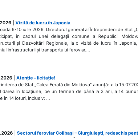
.2026
|
Vizită de lucru în Japonia
ioada 6-10 iulie 2026, Directorul general al Întreprinderii de Stat 
ticipat, în cadrul unei delegații comune a Republicii Moldova
tructurii și Dezvoltării Regionale, la o vizită de lucru în Japonia,
l infrastructurii și transportului feroviar....
.2026
|
Atenție – licitație!
rinderea de Stat „Calea Ferată din Moldova” anunță: > la 15.07.2026
d darea în locațiune, pe un termen de până la 3 ani, a 14 bunuri
în 14 loturi, inclusiv: ...
.2026
|
Sectorul feroviar Colibași – Giurgiulești, redeschis pent