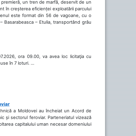
în premieră, un tren de marfă, deservit de un
 în creșterea eficienței exploatării parcului
 Trenul este format din 56 de vagoane, cu o
 – Basarabeasca – Etulia, transportând grâu
.2026, ora 09.00, va avea loc licitaţia cu
 în 7 loturi. ...
oviar
Tehnică a Moldovei au încheiat un Acord de
c și sectorul feroviar. Parteneriatul vizează
voltarea capitalului uman necesar domeniului