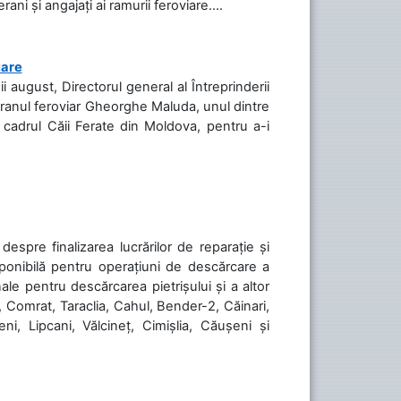
ani și angajați ai ramurii feroviare....
iare
ii august, Directorul general al Întreprinderii
teranul feroviar Gheorghe Maluda, unul dintre
n cadrul Căii Ferate din Moldova, pentru a-i
spre finalizarea lucrărilor de reparație și
sponibilă pentru operațiuni de descărcare a
le pentru descărcarea pietrișului și a altor
, Comrat, Taraclia, Cahul, Bender-2, Căinari,
ni, Lipcani, Vălcineț, Cimișlia, Căușeni și