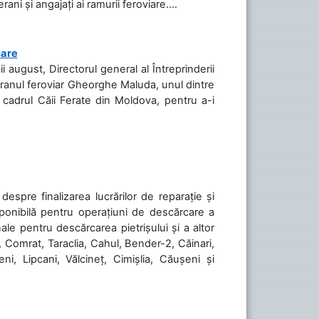
ani și angajați ai ramurii feroviare....
iare
ii august, Directorul general al Întreprinderii
teranul feroviar Gheorghe Maluda, unul dintre
n cadrul Căii Ferate din Moldova, pentru a-i
spre finalizarea lucrărilor de reparație și
sponibilă pentru operațiuni de descărcare a
le pentru descărcarea pietrișului și a altor
, Comrat, Taraclia, Cahul, Bender-2, Căinari,
ni, Lipcani, Vălcineț, Cimișlia, Căușeni și