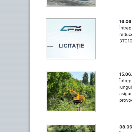
16.06
Între
reduce
3ТЭ10М
15.06
Întrep
lungul
asigur
provoc
08.06