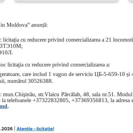
 din Moldova” anunță:
oc
licitaţia
cu reducere privind comercializarea a 21 locomotiv
3
ТЭ
10
М
;
Э
10
Л
.
loc licitaţia cu reducere
privind comercializarea a:
rigeratoare, care includ 1 vagon de serviciu ЦБ-5-659-10 și
 osii, numărul 30526388.
sa: mun.Chişinău, str.Vlaicu Pârcălab, 48, sala nr.51.
Modul d
e la
telefoanele
+37322832805, +37369356813, la adresa el
.md
.
.2026
|
Atenție – licitație!