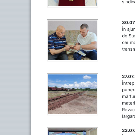
sindic
30.07
În aju
de Sta
cei ma
transm
27.07
Întrep
punere
mărfur
materi
Revaca
Iargara
23.07