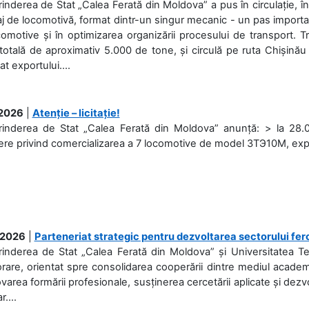
rinderea de Stat „Calea Ferată din Moldova” a pus în circulație, 
j de locomotivă, format dintr-un singur mecanic - un pas important
omotive și în optimizarea organizării procesului de transport.
otală de aproximativ 5.000 de tone, și circulă pe ruta Chișinău
at exportului....
.2026
|
Atenție – licitație!
rinderea de Stat „Calea Ferată din Moldova” anunță: > la 28.07
re privind comercializarea a 7 locomotive de model 3ТЭ10М, expuse
.2026
|
Parteneriat strategic pentru dezvoltarea sectorului fer
prinderea de Stat „Calea Ferată din Moldova” și Universitatea 
rare, orientat spre consolidarea cooperării dintre mediul academi
area formării profesionale, susținerea cercetării aplicate și dez
r....