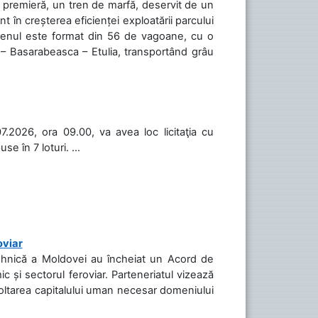
în premieră, un tren de marfă, deservit de un
 în creșterea eficienței exploatării parcului
 Trenul este format din 56 de vagoane, cu o
 – Basarabeasca – Etulia, transportând grâu
.2026, ora 09.00, va avea loc licitaţia cu
 în 7 loturi. ...
oviar
Tehnică a Moldovei au încheiat un Acord de
c și sectorul feroviar. Parteneriatul vizează
voltarea capitalului uman necesar domeniului