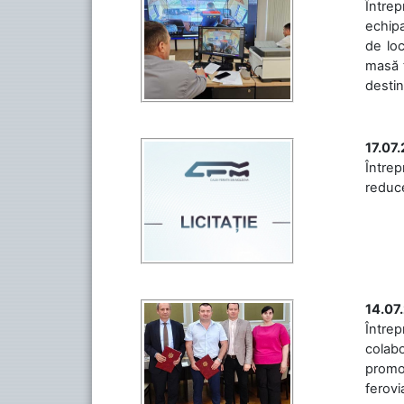
Întrep
echipa
de loc
masă t
destin
17.07
Întrep
reduce
14.07
Între
colabo
promov
ferovia