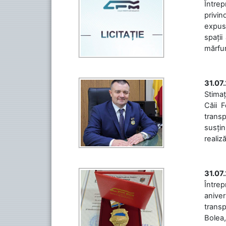
Întrep
privin
expuse
spații
mărfuri
31.07
Stimaț
Căii 
transp
susțin
realiz
31.07
Între
aniver
transp
Bolea,