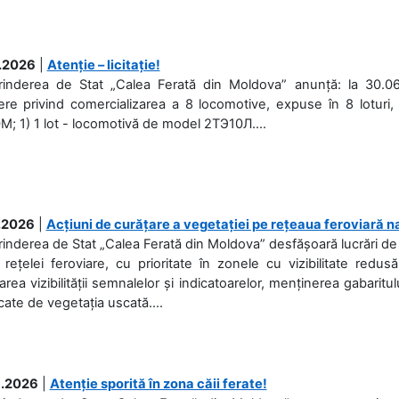
.2026
|
Atenție – licitație!
prinderea de Stat „Calea Ferată din Moldova” anunță: la 30.06
re privind comercializarea a 8 locomotive, expuse în 8 loturi, 
; 1) 1 lot - locomotivă de model 2ТЭ10Л....
.2026
|
Acțiuni de curățare a vegetației pe rețeaua feroviară n
rinderea de Stat „Calea Ferată din Moldova” desfășoară lucrări de d
 rețelei feroviare, cu prioritate în zonele cu vizibilitate redu
area vizibilității semnalelor și indicatoarelor, menținerea gabaritul
ate de vegetația uscată....
.2026
|
Atenție sporită în zona căii ferate!