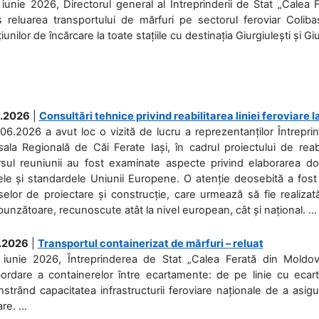
iunie 2026, Directorul general al Întreprinderii de Stat „Calea 
 reluarea transportului de mărfuri pe sectorul feroviar Coliba
iunilor de încărcare la toate stațiile cu destinația Giurgiulești și Giu
.2026
|
Consultări tehnice privind reabilitarea liniei feroviare 
06.2026 a avut loc o vizită de lucru a reprezentanților Întrepri
ala Regională de Căi Ferate Iași, în cadrul proiectului de reabi
rsul reuniunii au fost examinate aspecte privind elaborarea d
ele și standardele Uniunii Europene. O atenție deosebită a fost 
elor de proiectare și construcție, care urmează să fie realizată 
unzătoare, recunoscute atât la nivel european, cât și național. ...
.2026
|
Transportul containerizat de mărfuri – reluat
 iunie 2026, Întreprinderea de Stat „Calea Ferată din Moldo
bordare a containerelor între ecartamente: de pe linie cu ecar
trând capacitatea infrastructurii feroviare naționale de a asigur
re. ...