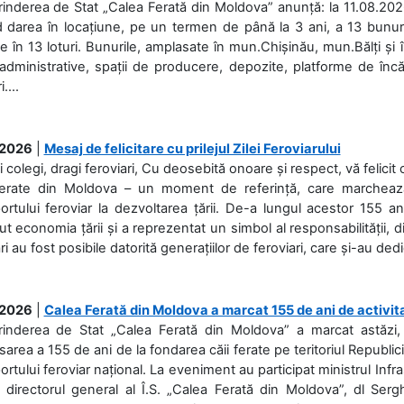
rinderea de Stat „Calea Ferată din Moldova” anunță: la 11.08.2026,
d darea în locațiune, pe un termen de până la 3 ani, a 13 bunuri
 în 13 loturi. Bunurile, amplasate în mun.Chișinău, mun.Bălți și 
 administrative, spații de producere, depozite, platforme de în
....
.2026
|
Mesaj de felicitare cu prilejul Zilei Feroviarului
i colegi, dragi feroviari, Cu deosebită onoare și respect, vă felicit 
Ferate din Moldova – un moment de referință, care marchează is
ortului feroviar la dezvoltarea țării. De-a lungul acestor 155 ani
ut economia țării și a reprezentat un simbol al responsabilității, d
ări au fost posibile datorită generațiilor de feroviari, care și-au ded
.2026
|
Calea Ferată din Moldova a marcat 155 de ani de activit
prinderea de Stat „Calea Ferată din Moldova” a marcat astăzi, 
sarea a 155 de ani de la fondarea căii ferate pe teritoriul Republi
ortului feroviar național. La eveniment au participat ministrul Infras
 directorul general al Î.S. „Calea Ferată din Moldova”, dl Serghe