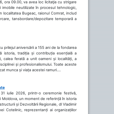
 ora 09.00, va avea loc licitaţia cu strigare
 imobile neutilizate în procesul tehnologic,
în localitatea Bugeac, raionul Comrat, includ
cărcare, tansbordare/depozitare temporară a
cu prilejul aniversării a 155 ani de la fondarea
toria, tradiția și contribuția esențială a
, calea ferată a unit oameni și localități, a
isciplinei și profesionalismului. Toate aceste
icat munca și viața acestei ramuri....
ate
31 iulie 2026, printr-o ceremonie festivă,
cii Moldova, un moment de referință în istoria
tructurii și Dezvoltării Regionale, dl Vladimir
i Cotelinic, reprezentanți ai organizațiilor