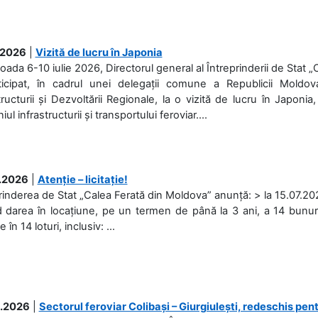
.2026
|
Vizită de lucru în Japonia
ioada 6-10 iulie 2026, Directorul general al Întreprinderii de Stat 
ticipat, în cadrul unei delegații comune a Republicii Moldova
tructurii și Dezvoltării Regionale, la o vizită de lucru în Japonia,
l infrastructurii și transportului feroviar....
.2026
|
Atenție – licitație!
rinderea de Stat „Calea Ferată din Moldova” anunță: > la 15.07.2026
d darea în locațiune, pe un termen de până la 3 ani, a 14 bunuri
în 14 loturi, inclusiv: ...
.2026
|
Sectorul feroviar Colibași – Giurgiulești, redeschis pent