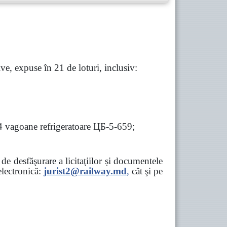
e, expuse în 21 de loturi, inclusiv:
 4 vagoane refrigeratoare ЦБ-5-659;
e desfăşurare a licitaţiilor și documentele
ectronică:
jurist2@railway.md
,
cât şi
pe