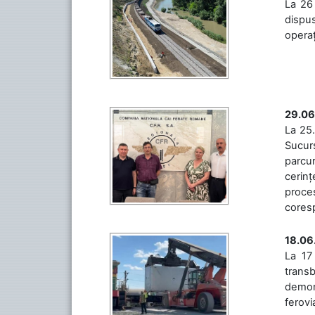
La 26 
dispus
operaț
29.06
La 25.
Sucurs
parcu
cerinț
proces
coresp
18.06
La 17
trans
demons
ferovia