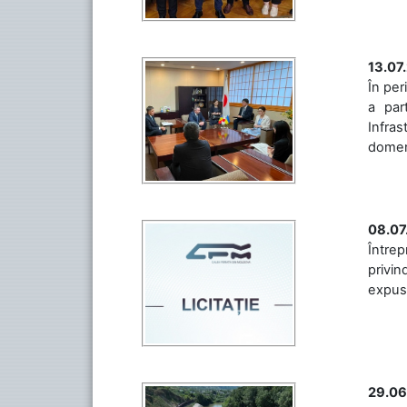
13.07
În per
a par
Infras
domeniu
08.07
Întrep
privin
expuse 
29.06