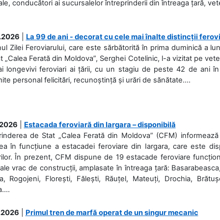
ale, conducători ai sucursalelor întreprinderii din întreaga țară, veter
.2026
|
La 99 de ani - decorat cu cele mai înalte distincții ferov
nul Zilei Feroviarului, care este sărbătorită în prima duminică a lun
t „Calea Ferată din Moldova”, Serghei Cotelinic, l-a vizitat pe ve
i longevivi feroviari ai țării, cu un stagiu de peste 42 de ani î
ite personal felicitări, recunoștință și urări de sănătate....
.2026
|
Estacada feroviară din Iargara – disponibilă
rinderea de Stat „Calea Ferată din Moldova” (CFM) informează de
a în funcțiune a estacadei feroviare din Iargara, care este di
ilor. În prezent, CFM dispune de 19 estacade feroviare funcționa
ale vrac de construcții, amplasate în întreaga țară: Basarabeasca
, Rogojeni, Florești, Fălești, Răuțel, Mateuți, Drochia, Brătușe
....
.2026
|
Primul tren de marfă operat de un singur mecanic