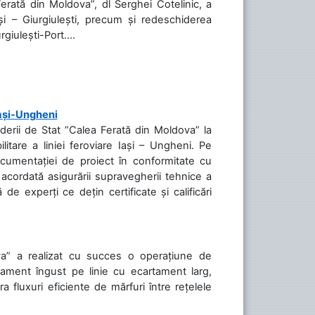
Ferată din Moldova”, dl Serghei Cotelinic, a
și – Giurgiulești, precum și redeschiderea
rgiulești-Port....
Iași-Ungheni
nderii de Stat ”Calea Ferată din Moldova” la
litare a liniei feroviare Iași – Ungheni. Pe
ocumentației de proiect în conformitate cu
acordată asigurării supravegherii tehnice a
de experți ce dețin certificate și calificări
va” a realizat cu succes o operațiune de
tament îngust pe linie cu ecartament larg,
a fluxuri eficiente de mărfuri între rețelele