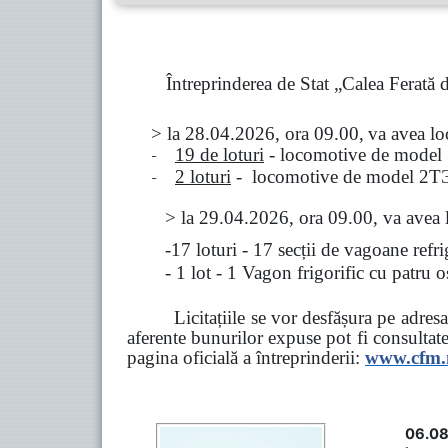
Întreprinderea de Stat „Calea Ferată
> la
28.04.2026, ora 09.00,
va avea l
-
19 de loturi
- locomotive de model
-
2 loturi
- locomotive de model
2
Т
>
la
29.04.2026
, ora 09.00, va avea 
-17 loturi - 17 secții de vagoane ref
- 1 lot - 1 Vagon frigorific cu patru
Licitațiile se vor desfășura pe adre
aferente bunurilor expuse pot fi consultat
pagina oficială a întreprinderii:
www.
cfm
06.08