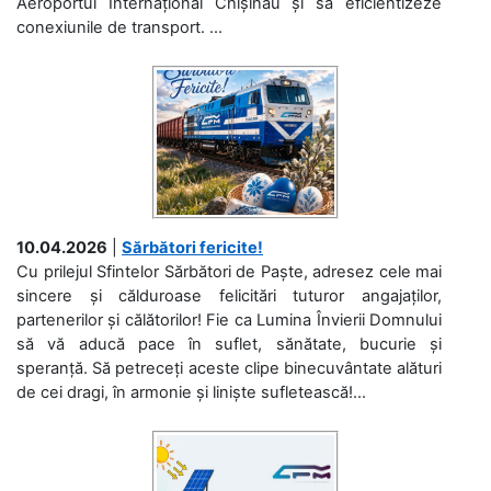
Aeroportul Internațional Chișinău și să eficientizeze
conexiunile de transport. ...
10.04.2026
|
Sărbători fericite!
Cu prilejul Sfintelor Sărbători de Paște, adresez cele mai
sincere și călduroase felicitări tuturor angajaților,
partenerilor și călătorilor! Fie ca Lumina Învierii Domnului
să vă aducă pace în suflet, sănătate, bucurie și
speranță. Să petreceți aceste clipe binecuvântate alături
de cei dragi, în armonie și liniște sufletească!...