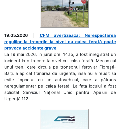
19.05.2026
|
CFM avertizează: Nerespectarea
regulilor la trecerile la nivel cu calea ferată poate
provoca accidente grave
La 19 mai 2026, în jurul orei 14.15, a fost înregistrat un
incident la o trecere la nivel cu calea ferată. Mecanicul
unui tren, care circula pe tronsonul feroviar Florești-
Bălți, a aplicat frânarea de urgență, însă nu a reușit să
evite impactul cu un autovehicul, care a pătruns
neregulamentar pe calea ferată. La fața locului a fost
solicitat Serviciul Național Unic pentru Apeluri de
Urgență 112....