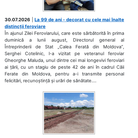
30.07.2026
|
La 99 de ani - decorat cu cele mai înalte
distincții feroviare
În ajunul Zilei Feroviarului, care este sărbătorită în prima
duminică a lunii august, Directorul general al
Întreprinderii de Stat „Calea Ferată din Moldova”,
Serghei Cotelinic, l-a vizitat pe veteranul feroviar
Gheorghe Maluda, unul dintre cei mai longevivi feroviari
ai țării, cu un stagiu de peste 42 de ani în cadrul Căii
Ferate din Moldova, pentru a-i transmite personal
felicitări, recunoștință și urări de sănătate....