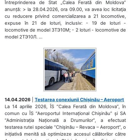
Întreprinderea de Stat „Calea Ferată din Moldova”
anunță: > la 28.04.2026, ora 09.00, va avea loc licitaţia
cu reducere privind comercializarea a 21 locomotive,
expuse în 21 de loturi, inclusiv: - 19 de loturi -
locomotive de model 3ТЭ10М; - 2 loturi - locomotive de
model 2ТЭ10Л. ...
14.04.2026
|
Testarea conexiunii Chișinău – Aeroport
La 14 aprilie 2026, ÎS “Calea Ferată din Moldova”, în
comun cu ÎS “Aeroportul Internațional Chișinău” și SA
“Administrația Națională a Drumurilor”, a efectuat
testarea rutei speciale “Chișinău – Revaca – Aeroport”, o
inițiativă menită să optimizeze accesul călătorilor către