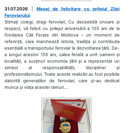
31.07.2026
|
Mesaj de felicitare cu prilejul Zilei
Feroviarului
Stimați colegi, dragi feroviari, Cu deosebită onoare și
respect, vă felicit cu prilejul aniversării a 155 ani de la
fondarea Căii Ferate din Moldova – un moment de
referință, care marchează istoria, tradiția și contribuția
esențială a transportului feroviar la dezvoltarea țării. De-
a lungul acestor 155 ani, calea ferată a unit oameni și
localități, a susținut economia țării și a reprezentat un
simbol al responsabilității, disciplinei și
profesionalismului. Toate aceste realizări au fost posibile
datorită generațiilor de feroviari, care și-au dedicat
munca și viața acestei ramuri....