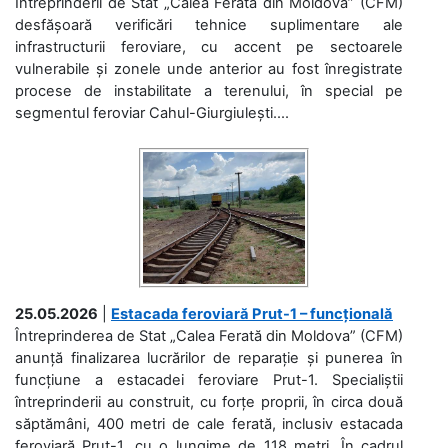
Întreprinderii de Stat „Calea Ferată din Moldova” (CFM)
desfășoară verificări tehnice suplimentare ale
infrastructurii feroviare, cu accent pe sectoarele
vulnerabile și zonele unde anterior au fost înregistrate
procese de instabilitate a terenului, în special pe
segmentul feroviar Cahul-Giurgiulești....
25.05.2026
|
Estacada feroviară Prut-1 – funcțională
Întreprinderea de Stat „Calea Ferată din Moldova” (CFM)
anunță finalizarea lucrărilor de reparație și punerea în
funcțiune a estacadei feroviare Prut-1. Specialiștii
întreprinderii au construit, cu forțe proprii, în circa două
săptămâni, 400 metri de cale ferată, inclusiv estacada
feroviară Prut-1, cu o lungime de 118 metri. În cadrul