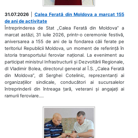
31.07.2026
|
Calea Ferată din Moldova a marcat 155
de ani de activitate
Întreprinderea de Stat „Calea Ferată din Moldova” a
marcat astăzi, 31 iulie 2026, printr-o ceremonie festivă,
aniversarea a 155 de ani de la fondarea căii ferate pe
teritoriul Republicii Moldova, un moment de referință în
istoria transportului feroviar național. La eveniment au
participat ministrul Infrastructurii și Dezvoltării Regionale,
dl Vladimir Bolea, directorul general al Î.S. „Calea Ferată
din Moldova”, dl Serghei Cotelinic, reprezentanți ai
organizațiilor sindicale, conducători ai sucursalelor
întreprinderii din întreaga țară, veterani și angajați ai
ramurii feroviare....