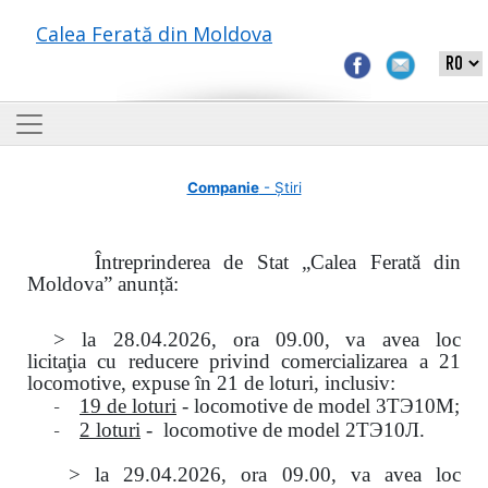
Calea Ferată din Moldova
Companie
- Știri
Întreprinderea de Stat „Calea Ferată din
Moldova” anunță:
> la
28.04.2026, ora 09.00,
va avea loc
licitaţia
cu reducere privind comercializarea a 21
locomotive, expuse în 21 de loturi, inclusiv:
-
19 de loturi
- locomotive de model
3
ТЭ
10
М
;
-
2 loturi
- locomotive de model
2
ТЭ
10
Л
.
>
la
29.04.2026
, ora 09.00, va avea loc