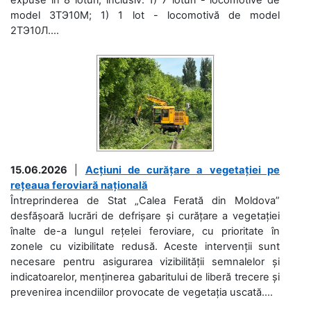
model 3ТЭ10М; 1) 1 lot - locomotivă de model
2ТЭ10Л....
15.06.2026
|
Acțiuni de curățare a vegetației pe
rețeaua feroviară națională
Întreprinderea de Stat „Calea Ferată din Moldova”
desfășoară lucrări de defrișare și curățare a vegetației
înalte de-a lungul rețelei feroviare, cu prioritate în
zonele cu vizibilitate redusă. Aceste intervenții sunt
necesare pentru asigurarea vizibilității semnalelor și
indicatoarelor, menținerea gabaritului de liberă trecere și
prevenirea incendiilor provocate de vegetația uscată....