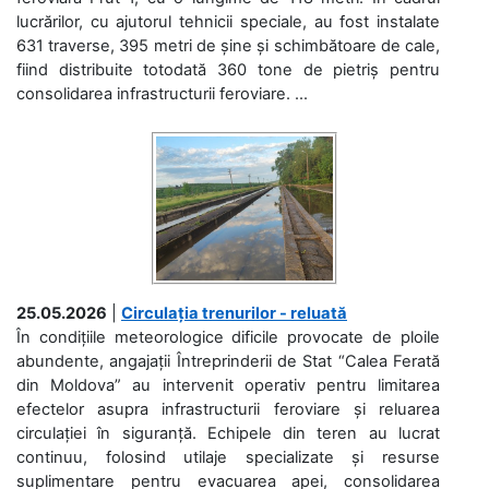
lucrărilor, cu ajutorul tehnicii speciale, au fost instalate
631 traverse, 395 metri de șine și schimbătoare de cale,
fiind distribuite totodată 360 tone de pietriș pentru
consolidarea infrastructurii feroviare. ...
25.05.2026
|
Circulația trenurilor - reluată
În condițiile meteorologice dificile provocate de ploile
abundente, angajații Întreprinderii de Stat “Calea Ferată
din Moldova” au intervenit operativ pentru limitarea
efectelor asupra infrastructurii feroviare și reluarea
circulației în siguranță. Echipele din teren au lucrat
continuu, folosind utilaje specializate și resurse
suplimentare pentru evacuarea apei, consolidarea