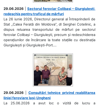
29.06.2026
|
Sectorul feroviar Colibași – Giurgiulești,
redeschis pentru traficul de mărfuri
La 26 iunie 2026, Directorul general al Întreprinderii de
Stat „Calea Ferată din Moldova”, dl Serghei Cotelinic, a
dispus reluarea transportului de mărfuri pe sectorul
feroviar Colibași – Giurgiulești, precum și redeschiderea
operațiunilor de încărcare la toate stațiile cu destinația
Giurgiulești și Giurgiulești-Port....
29.06.2026
|
Consultări tehnice privind reabilitarea
liniei feroviare Iași-Ungheni
La 25.06.2026 a avut loc o vizită de lucru a