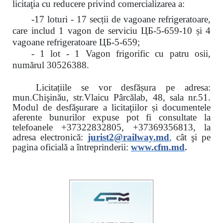
licitaţia cu reducere
privind comercializarea a:
-17 loturi - 17 secții de vagoane refrigeratoare,
care includ 1 vagon de serviciu ЦБ-5-659-10 și 4
vagoane refrigeratoare ЦБ-5-659;
- 1 lot - 1 Vagon frigorific cu patru osii,
numărul 30526388.
Licitațiile se vor desfășura pe adresa:
mun.Chişinău, str.Vlaicu Pârcălab, 48, sala nr.51.
Modul de desfăşurare a licitaţiilor și documentele
aferente bunurilor expuse pot fi consultate la
telefoanele
+37322832805, +37369356813, la
adresa electronică:
jurist2@railway.md
,
cât şi
pe
pagina oficială a întreprinderii:
www.
cfm.md
.