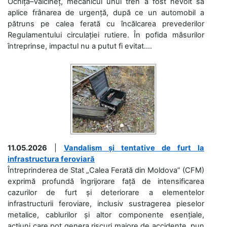
Ocnița–Vălcineț, mecanicul unui tren a fost nevoit să
aplice frânarea de urgență, după ce un automobil a
pătruns pe calea ferată cu încălcarea prevederilor
Regulamentului circulației rutiere. În pofida măsurilor
întreprinse, impactul nu a putut fi evitat....
11.05.2026
|
Vandalism și tentative de furt la
infrastructura feroviară
Întreprinderea de Stat „Calea Ferată din Moldova” (CFM)
exprimă profundă îngrijorare față de intensificarea
cazurilor de furt și deteriorare a elementelor
infrastructurii feroviare, inclusiv sustragerea pieselor
metalice, cablurilor și altor componente esențiale,
acțiuni care pot genera riscuri majore de accidente, pun