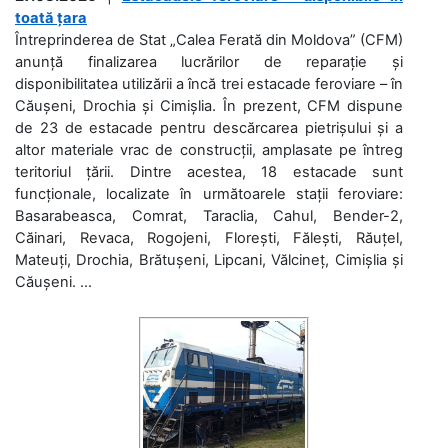
toată țara
Întreprinderea de Stat „Calea Ferată din Moldova” (CFM)
anunță finalizarea lucrărilor de reparație și
disponibilitatea utilizării a încă trei estacade feroviare – în
Căușeni, Drochia și Cimișlia. În prezent, CFM dispune
de 23 de estacade pentru descărcarea pietrișului și a
altor materiale vrac de construcții, amplasate pe întreg
teritoriul țării. Dintre acestea, 18 estacade sunt
funcționale, localizate în următoarele stații feroviare:
Basarabeasca, Comrat, Taraclia, Cahul, Bender-2,
Căinari, Revaca, Rogojeni, Florești, Fălești, Răuțel,
Mateuți, Drochia, Brătușeni, Lipcani, Vălcineț, Cimișlia și
Căușeni. ...