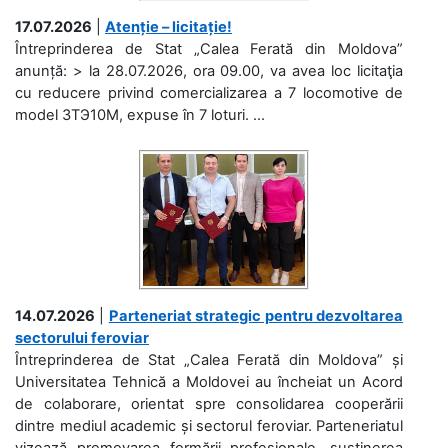
17.07.2026
|
Atenție – licitație!
Întreprinderea de Stat „Calea Ferată din Moldova”
anunță: > la 28.07.2026, ora 09.00, va avea loc licitaţia
cu reducere privind comercializarea a 7 locomotive de
model 3ТЭ10М, expuse în 7 loturi. ...
14.07.2026
|
Parteneriat strategic pentru dezvoltarea
sectorului feroviar
Întreprinderea de Stat „Calea Ferată din Moldova” și
Universitatea Tehnică a Moldovei au încheiat un Acord
de colaborare, orientat spre consolidarea cooperării
dintre mediul academic și sectorul feroviar. Parteneriatul
vizează promovarea formării profesionale, susținerea