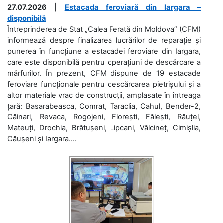
27.07.2026
|
Estacada feroviară din Iargara –
disponibilă
Întreprinderea de Stat „Calea Ferată din Moldova” (CFM)
informează despre finalizarea lucrărilor de reparație și
punerea în funcțiune a estacadei feroviare din Iargara,
care este disponibilă pentru operațiuni de descărcare a
mărfurilor. În prezent, CFM dispune de 19 estacade
feroviare funcționale pentru descărcarea pietrișului și a
altor materiale vrac de construcții, amplasate în întreaga
țară: Basarabeasca, Comrat, Taraclia, Cahul, Bender-2,
Căinari, Revaca, Rogojeni, Florești, Fălești, Răuțel,
Mateuți, Drochia, Brătușeni, Lipcani, Vălcineț, Cimișlia,
Căușeni și Iargara....