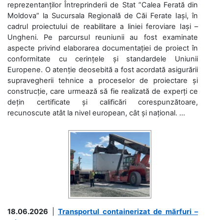
reprezentanților Întreprinderii de Stat ”Calea Ferată din
Moldova” la Sucursala Regională de Căi Ferate Iași, în
cadrul proiectului de reabilitare a liniei feroviare Iași –
Ungheni. Pe parcursul reuniunii au fost examinate
aspecte privind elaborarea documentației de proiect în
conformitate cu cerințele și standardele Uniunii
Europene. O atenție deosebită a fost acordată asigurării
supravegherii tehnice a proceselor de proiectare și
construcție, care urmează să fie realizată de experți ce
dețin certificate și calificări corespunzătoare,
recunoscute atât la nivel european, cât și național. ...
18.06.2026
|
Transportul containerizat de mărfuri –