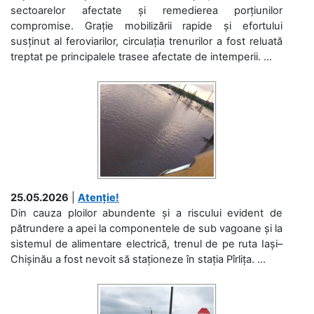
sectoarelor afectate și remedierea porțiunilor
compromise. Grație mobilizării rapide și efortului
susținut al feroviarilor, circulația trenurilor a fost reluată
treptat pe principalele trasee afectate de intemperii. ...
25.05.2026
|
Atenție!
Din cauza ploilor abundente și a riscului evident de
pătrundere a apei la componentele de sub vagoane și la
sistemul de alimentare electrică, trenul de pe ruta Iași–
Chișinău a fost nevoit să staționeze în stația Pîrlița. ...