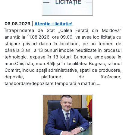
06.08.2026
|
Atenție – licitație!
Întreprinderea de Stat „Calea Ferată din Moldova”
anunță: la 11.08.2026, ora 09.00, va avea loc licitaţia cu
strigare privind darea în locațiune, pe un termen de
până la 3 ani, a 13 bunuri imobile neutilizate în procesul
tehnologic, expuse în 13 loturi. Bunurile, amplasate în
mun.Chișinău, mun.Bălți și în localitatea Bugeac, raionul
Comrat, includ spații administrative, spații de producere,
depozite, platforme de încărcare,
tansbordare/depozitare temporară a mărfuri....