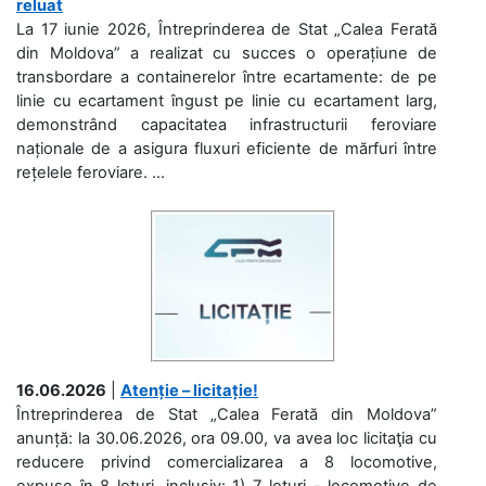
reluat
La 17 iunie 2026, Întreprinderea de Stat „Calea Ferată
din Moldova” a realizat cu succes o operațiune de
transbordare a containerelor între ecartamente: de pe
linie cu ecartament îngust pe linie cu ecartament larg,
demonstrând capacitatea infrastructurii feroviare
naționale de a asigura fluxuri eficiente de mărfuri între
rețelele feroviare. ...
16.06.2026
|
Atenție – licitație!
Întreprinderea de Stat „Calea Ferată din Moldova”
anunță: la 30.06.2026, ora 09.00, va avea loc licitaţia cu
reducere privind comercializarea a 8 locomotive,
expuse în 8 loturi, inclusiv: 1) 7 loturi - locomotive de