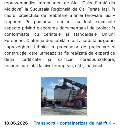
reprezentanților Întreprinderii de Stat ”Calea Ferată din
Moldova” la Sucursala Regională de Căi Ferate Iași, în
cadrul proiectului de reabilitare a liniei feroviare Iași –
Ungheni. Pe parcursul reuniunii au fost examinate
aspecte privind elaborarea documentației de proiect în
conformitate cu cerințele și standardele Uniunii
Europene. O atenție deosebită a fost acordată asigurării
supravegherii tehnice a proceselor de proiectare și
construcție, care urmează să fie realizată de experți ce
dețin certificate și calificări corespunzătoare,
recunoscute atât la nivel european, cât și național. ...
18.06.2026
|
Transportul containerizat de mărfuri –