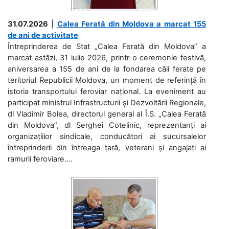
31.07.2026
|
Calea Ferată din Moldova a marcat 155
de ani de activitate
Întreprinderea de Stat „Calea Ferată din Moldova” a
marcat astăzi, 31 iulie 2026, printr-o ceremonie festivă,
aniversarea a 155 de ani de la fondarea căii ferate pe
teritoriul Republicii Moldova, un moment de referință în
istoria transportului feroviar național. La eveniment au
participat ministrul Infrastructurii și Dezvoltării Regionale,
dl Vladimir Bolea, directorul general al Î.S. „Calea Ferată
din Moldova”, dl Serghei Cotelinic, reprezentanți ai
organizațiilor sindicale, conducători ai sucursalelor
întreprinderii din întreaga țară, veterani și angajați ai
ramurii feroviare....