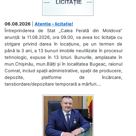
06.08.2026
|
Atenție – licitație!
Întreprinderea de Stat „Calea Ferată din Moldova”
anunță: la 11.08.2026, ora 09.00, va avea loc licitaţia cu
strigare privind darea în locațiune, pe un termen de
până la 3 ani, a 13 bunuri imobile neutilizate în procesul
tehnologic, expuse în 13 loturi. Bunurile, amplasate în
mun.Chișinău, mun.Bălți și în localitatea Bugeac, raionul
Comrat, includ spații administrative, spații de producere,
depozite, platforme de încărcare,
tansbordare/depozitare temporară a mărfuri....