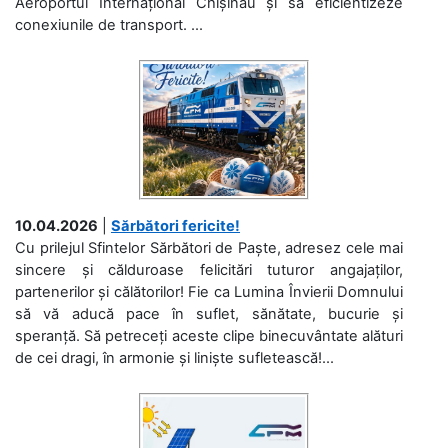
Aeroportul Internațional Chișinău și să eficientizeze
conexiunile de transport. ...
10.04.2026
|
Sărbători fericite!
Cu prilejul Sfintelor Sărbători de Paște, adresez cele mai
sincere și călduroase felicitări tuturor angajaților,
partenerilor și călătorilor! Fie ca Lumina Învierii Domnului
să vă aducă pace în suflet, sănătate, bucurie și
speranță. Să petreceți aceste clipe binecuvântate alături
de cei dragi, în armonie și liniște sufletească!...