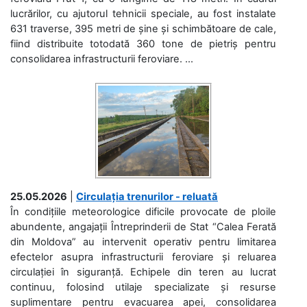
lucrărilor, cu ajutorul tehnicii speciale, au fost instalate
631 traverse, 395 metri de șine și schimbătoare de cale,
fiind distribuite totodată 360 tone de pietriș pentru
consolidarea infrastructurii feroviare. ...
25.05.2026
|
Circulația trenurilor - reluată
În condițiile meteorologice dificile provocate de ploile
abundente, angajații Întreprinderii de Stat “Calea Ferată
din Moldova” au intervenit operativ pentru limitarea
efectelor asupra infrastructurii feroviare și reluarea
circulației în siguranță. Echipele din teren au lucrat
continuu, folosind utilaje specializate și resurse
suplimentare pentru evacuarea apei, consolidarea