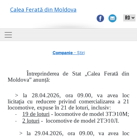
Calea Ferată din Moldova
Companie
- Știri
Întreprinderea de Stat „Calea Ferată din
Moldova” anunță:
> la
28.04.2026, ora 09.00,
va avea loc
licitaţia
cu reducere privind comercializarea a 21
locomotive, expuse în 21 de loturi, inclusiv:
-
19 de loturi
- locomotive de model
3
ТЭ
10
М
;
-
2 loturi
- locomotive de model
2
ТЭ
10
Л
.
>
la
29.04.2026
, ora 09.00, va avea loc