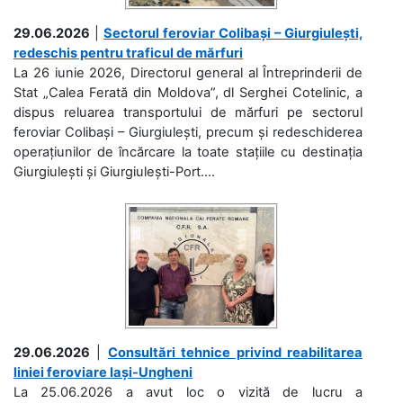
29.06.2026
|
Sectorul feroviar Colibași – Giurgiulești,
redeschis pentru traficul de mărfuri
La 26 iunie 2026, Directorul general al Întreprinderii de
Stat „Calea Ferată din Moldova”, dl Serghei Cotelinic, a
dispus reluarea transportului de mărfuri pe sectorul
feroviar Colibași – Giurgiulești, precum și redeschiderea
operațiunilor de încărcare la toate stațiile cu destinația
Giurgiulești și Giurgiulești-Port....
29.06.2026
|
Consultări tehnice privind reabilitarea
liniei feroviare Iași-Ungheni
La 25.06.2026 a avut loc o vizită de lucru a