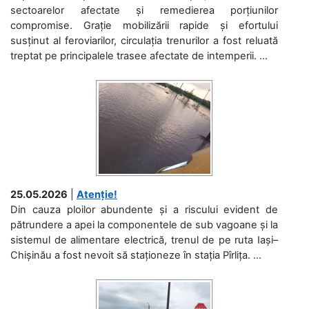
sectoarelor afectate și remedierea porțiunilor
compromise. Grație mobilizării rapide și efortului
susținut al feroviarilor, circulația trenurilor a fost reluată
treptat pe principalele trasee afectate de intemperii. ...
25.05.2026
|
Atenție!
Din cauza ploilor abundente și a riscului evident de
pătrundere a apei la componentele de sub vagoane și la
sistemul de alimentare electrică, trenul de pe ruta Iași–
Chișinău a fost nevoit să staționeze în stația Pîrlița. ...