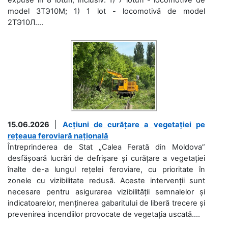
model 3ТЭ10М; 1) 1 lot - locomotivă de model
2ТЭ10Л....
15.06.2026
|
Acțiuni de curățare a vegetației pe
rețeaua feroviară națională
Întreprinderea de Stat „Calea Ferată din Moldova”
desfășoară lucrări de defrișare și curățare a vegetației
înalte de-a lungul rețelei feroviare, cu prioritate în
zonele cu vizibilitate redusă. Aceste intervenții sunt
necesare pentru asigurarea vizibilității semnalelor și
indicatoarelor, menținerea gabaritului de liberă trecere și
prevenirea incendiilor provocate de vegetația uscată....