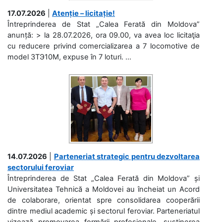
17.07.2026
|
Atenție – licitație!
Întreprinderea de Stat „Calea Ferată din Moldova”
anunță: > la 28.07.2026, ora 09.00, va avea loc licitaţia
cu reducere privind comercializarea a 7 locomotive de
model 3ТЭ10М, expuse în 7 loturi. ...
14.07.2026
|
Parteneriat strategic pentru dezvoltarea
sectorului feroviar
Întreprinderea de Stat „Calea Ferată din Moldova” și
Universitatea Tehnică a Moldovei au încheiat un Acord
de colaborare, orientat spre consolidarea cooperării
dintre mediul academic și sectorul feroviar. Parteneriatul
vizează promovarea formării profesionale, susținerea