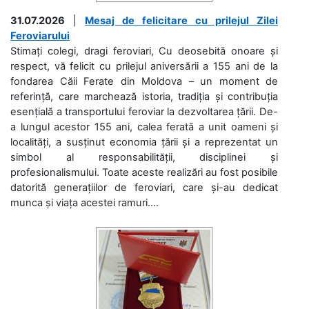
31.07.2026
|
Mesaj de felicitare cu prilejul Zilei
Feroviarului
Stimați colegi, dragi feroviari, Cu deosebită onoare și
respect, vă felicit cu prilejul aniversării a 155 ani de la
fondarea Căii Ferate din Moldova – un moment de
referință, care marchează istoria, tradiția și contribuția
esențială a transportului feroviar la dezvoltarea țării. De-
a lungul acestor 155 ani, calea ferată a unit oameni și
localități, a susținut economia țării și a reprezentat un
simbol al responsabilității, disciplinei și
profesionalismului. Toate aceste realizări au fost posibile
datorită generațiilor de feroviari, care și-au dedicat
munca și viața acestei ramuri....