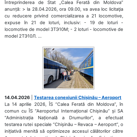
Întreprinderea de Stat „Calea Ferată din Moldova”
anunță: > la 28.04.2026, ora 09.00, va avea loc licitaţia
cu reducere privind comercializarea a 21 locomotive,
expuse în 21 de loturi, inclusiv: - 19 de loturi -
locomotive de model 3ТЭ10М; - 2 loturi - locomotive de
model 2ТЭ10Л. ...
14.04.2026
|
Testarea conexiunii Chișinău – Aeroport
La 14 aprilie 2026, ÎS “Calea Ferată din Moldova”, în
comun cu ÎS “Aeroportul Internațional Chișinău” și SA
“Administrația Națională a Drumurilor”, a efectuat
testarea rutei speciale “Chișinău – Revaca – Aeroport”, o
inițiativă menită să optimizeze accesul călătorilor către