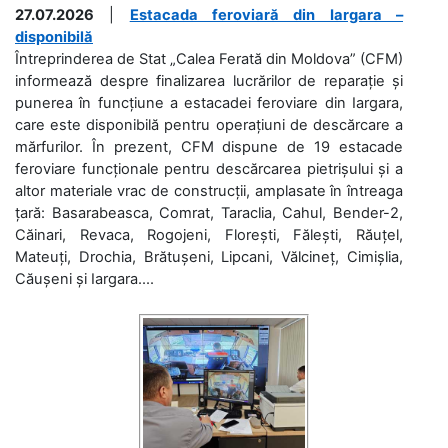
27.07.2026
|
Estacada feroviară din Iargara –
disponibilă
Întreprinderea de Stat „Calea Ferată din Moldova” (CFM)
informează despre finalizarea lucrărilor de reparație și
punerea în funcțiune a estacadei feroviare din Iargara,
care este disponibilă pentru operațiuni de descărcare a
mărfurilor. În prezent, CFM dispune de 19 estacade
feroviare funcționale pentru descărcarea pietrișului și a
altor materiale vrac de construcții, amplasate în întreaga
țară: Basarabeasca, Comrat, Taraclia, Cahul, Bender-2,
Căinari, Revaca, Rogojeni, Florești, Fălești, Răuțel,
Mateuți, Drochia, Brătușeni, Lipcani, Vălcineț, Cimișlia,
Căușeni și Iargara....