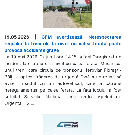
19.05.2026
|
CFM avertizează: Nerespectarea
regulilor la trecerile la nivel cu calea ferată poate
provoca accidente grave
La 19 mai 2026, în jurul orei 14.15, a fost înregistrat un
incident la o trecere la nivel cu calea ferată. Mecanicul
unui tren, care circula pe tronsonul feroviar Florești-
Bălți, a aplicat frânarea de urgență, însă nu a reușit să
evite impactul cu un autovehicul, care a pătruns
neregulamentar pe calea ferată. La fața locului a fost
solicitat Serviciul Național Unic pentru Apeluri de
Urgență 112....