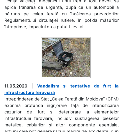
Ocnița–Vălcineț, mecanicul unui tren a fost nevoit să
aplice frânarea de urgență, după ce un automobil a
pătruns pe calea ferată cu încălcarea prevederilor
Regulamentului circulației rutiere. În pofida măsurilor
întreprinse, impactul nu a putut fi evitat....
11.05.2026
|
Vandalism și tentative de furt la
infrastructura feroviară
Întreprinderea de Stat „Calea Ferată din Moldova” (CFM)
exprimă profundă îngrijorare față de intensificarea
cazurilor de furt și deteriorare a elementelor
infrastructurii feroviare, inclusiv sustragerea pieselor
metalice, cablurilor și altor componente esențiale,
acțiuni care pot genera riscuri majore de accidente, pun