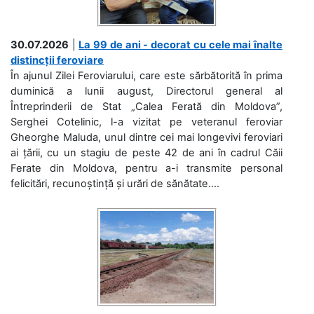
30.07.2026
|
La 99 de ani - decorat cu cele mai înalte
distincții feroviare
În ajunul Zilei Feroviarului, care este sărbătorită în prima
duminică a lunii august, Directorul general al
Întreprinderii de Stat „Calea Ferată din Moldova”,
Serghei Cotelinic, l-a vizitat pe veteranul feroviar
Gheorghe Maluda, unul dintre cei mai longevivi feroviari
ai țării, cu un stagiu de peste 42 de ani în cadrul Căii
Ferate din Moldova, pentru a-i transmite personal
felicitări, recunoștință și urări de sănătate....