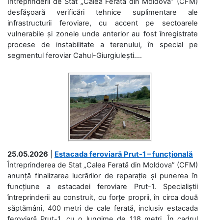
Întreprinderii de Stat „Calea Ferată din Moldova” (CFM)
desfășoară verificări tehnice suplimentare ale
infrastructurii feroviare, cu accent pe sectoarele
vulnerabile și zonele unde anterior au fost înregistrate
procese de instabilitate a terenului, în special pe
segmentul feroviar Cahul-Giurgiulești....
25.05.2026
|
Estacada feroviară Prut-1 – funcțională
Întreprinderea de Stat „Calea Ferată din Moldova” (CFM)
anunță finalizarea lucrărilor de reparație și punerea în
funcțiune a estacadei feroviare Prut-1. Specialiștii
întreprinderii au construit, cu forțe proprii, în circa două
săptămâni, 400 metri de cale ferată, inclusiv estacada
feroviară Prut-1, cu o lungime de 118 metri. În cadrul