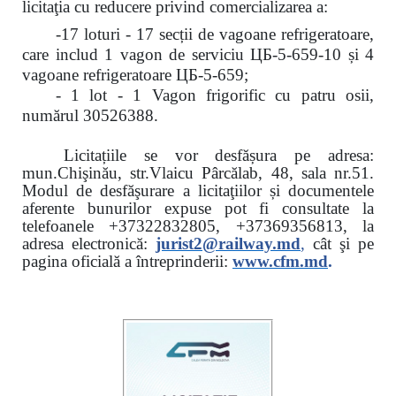
licitaţia cu reducere
privind comercializarea a:
-17 loturi - 17 secții de vagoane refrigeratoare,
care includ 1 vagon de serviciu ЦБ-5-659-10 și 4
vagoane refrigeratoare ЦБ-5-659;
- 1 lot - 1 Vagon frigorific cu patru osii,
numărul 30526388.
Licitațiile se vor desfășura pe adresa:
mun.Chişinău, str.Vlaicu Pârcălab, 48, sala nr.51.
Modul de desfăşurare a licitaţiilor și documentele
aferente bunurilor expuse pot fi consultate la
telefoanele
+37322832805, +37369356813, la
adresa electronică:
jurist2@railway.md
,
cât şi
pe
pagina oficială a întreprinderii:
www.
cfm.md
.