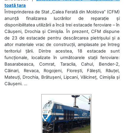
toată țara
Întreprinderea de Stat „Calea Ferată din Moldova” (CFM)
anunță finalizarea lucrărilor de reparație și
disponibilitatea utilizării a încă trei estacade feroviare – în
Căușeni, Drochia și Cimișlia. În prezent, CFM dispune
de 23 de estacade pentru descărcarea pietrișului și a
altor materiale vrac de construcții, amplasate pe întreg
teritoriul țării. Dintre acestea, 18 estacade sunt
funcționale, localizate în următoarele stații feroviare:
Basarabeasca, Comrat, Taraclia, Cahul, Bender-2,
Căinari, Revaca, Rogojeni, Florești, Fălești, Răuțel,
Mateuți, Drochia, Brătușeni, Lipcani, Vălcineț, Cimișlia și
Căușeni. ...