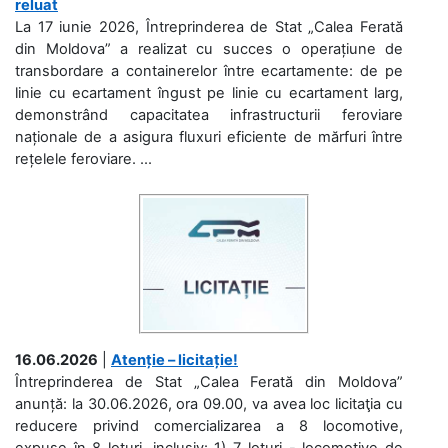
reluat
La 17 iunie 2026, Întreprinderea de Stat „Calea Ferată
din Moldova” a realizat cu succes o operațiune de
transbordare a containerelor între ecartamente: de pe
linie cu ecartament îngust pe linie cu ecartament larg,
demonstrând capacitatea infrastructurii feroviare
naționale de a asigura fluxuri eficiente de mărfuri între
rețelele feroviare. ...
16.06.2026
|
Atenție – licitație!
Întreprinderea de Stat „Calea Ferată din Moldova”
anunță: la 30.06.2026, ora 09.00, va avea loc licitaţia cu
reducere privind comercializarea a 8 locomotive,
expuse în 8 loturi, inclusiv: 1) 7 loturi - locomotive de