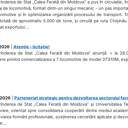
rinderea de Stat „Calea Ferată din Moldova” a pus în circulație, 
j de locomotivă, format dintr-un singur mecanic - un pas important
omotive și în optimizarea organizării procesului de transport.
otală de aproximativ 5.000 de tone, și circulă pe ruta Chișinău
at exportului....
.2026
|
Atenție – licitație!
rinderea de Stat „Calea Ferată din Moldova” anunță: > la 28.07
re privind comercializarea a 7 locomotive de model 3ТЭ10М, expuse
.2026
|
Parteneriat strategic pentru dezvoltarea sectorului fer
prinderea de Stat „Calea Ferată din Moldova” și Universitatea 
rare, orientat spre consolidarea cooperării dintre mediul academi
area formării profesionale, susținerea cercetării aplicate și dez
r....