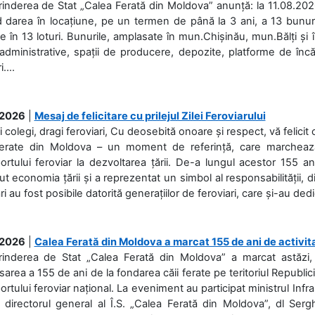
rinderea de Stat „Calea Ferată din Moldova” anunță: la 11.08.2026,
d darea în locațiune, pe un termen de până la 3 ani, a 13 bunuri
 în 13 loturi. Bunurile, amplasate în mun.Chișinău, mun.Bălți și 
 administrative, spații de producere, depozite, platforme de în
....
.2026
|
Mesaj de felicitare cu prilejul Zilei Feroviarului
i colegi, dragi feroviari, Cu deosebită onoare și respect, vă felicit 
Ferate din Moldova – un moment de referință, care marchează is
ortului feroviar la dezvoltarea țării. De-a lungul acestor 155 ani
ut economia țării și a reprezentat un simbol al responsabilității, d
ări au fost posibile datorită generațiilor de feroviari, care și-au ded
.2026
|
Calea Ferată din Moldova a marcat 155 de ani de activit
prinderea de Stat „Calea Ferată din Moldova” a marcat astăzi, 
sarea a 155 de ani de la fondarea căii ferate pe teritoriul Republi
ortului feroviar național. La eveniment au participat ministrul Infras
 directorul general al Î.S. „Calea Ferată din Moldova”, dl Serghe