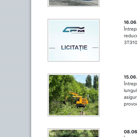
16.06
Între
reduce
3ТЭ10М
15.06
Întrep
lungul
asigur
provoc
08.06