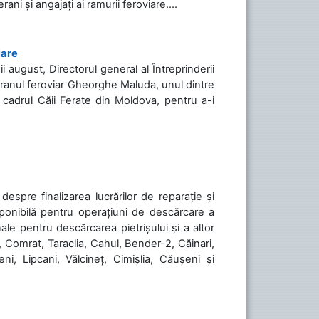
ani și angajați ai ramurii feroviare....
iare
ii august, Directorul general al Întreprinderii
teranul feroviar Gheorghe Maluda, unul dintre
n cadrul Căii Ferate din Moldova, pentru a-i
spre finalizarea lucrărilor de reparație și
sponibilă pentru operațiuni de descărcare a
le pentru descărcarea pietrișului și a altor
, Comrat, Taraclia, Cahul, Bender-2, Căinari,
ni, Lipcani, Vălcineț, Cimișlia, Căușeni și