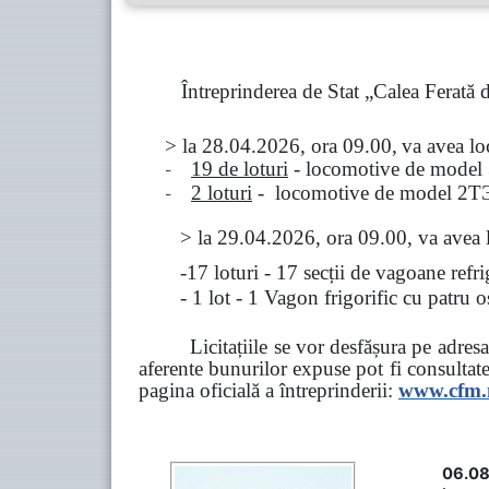
Întreprinderea de Stat „Calea Ferată
> la
28.04.2026, ora 09.00,
va avea l
-
19 de loturi
- locomotive de model
-
2 loturi
- locomotive de model
2
Т
>
la
29.04.2026
, ora 09.00, va avea 
-17 loturi - 17 secții de vagoane ref
- 1 lot - 1 Vagon frigorific cu patru
Licitațiile se vor desfășura pe adre
aferente bunurilor expuse pot fi consultat
pagina oficială a întreprinderii:
www.
cfm
06.08