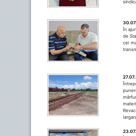
sindic
30.07
În aju
de Sta
cei ma
transm
27.07
Întrep
punere
mărfur
materi
Revaca
Iargara
23.07