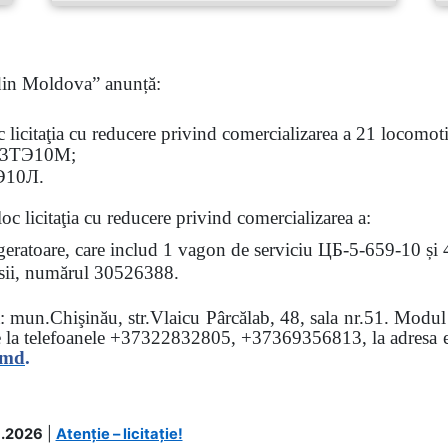
 din Moldova” anunță:
oc
licitaţia
cu reducere privind comercializarea a 21 locomotiv
3
ТЭ
10
М
;
Э
10
Л
.
loc licitaţia cu reducere
privind comercializarea a:
rigeratoare, care includ 1 vagon de serviciu ЦБ-5-659-10 și
 osii, numărul 30526388.
sa: mun.Chişinău, str.Vlaicu Pârcălab, 48, sala nr.51.
Modul d
e la
telefoanele
+37322832805, +37369356813, la adresa el
.md
.
.2026
|
Atenție – licitație!