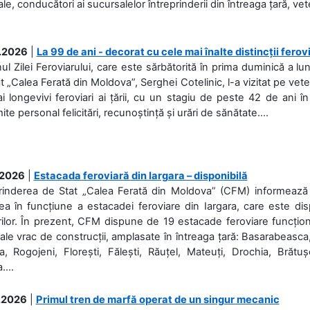
ale, conducători ai sucursalelor întreprinderii din întreaga țară, veter
.2026
|
La 99 de ani - decorat cu cele mai înalte distincții ferov
nul Zilei Feroviarului, care este sărbătorită în prima duminică a lun
t „Calea Ferată din Moldova”, Serghei Cotelinic, l-a vizitat pe ve
i longevivi feroviari ai țării, cu un stagiu de peste 42 de ani î
ite personal felicitări, recunoștință și urări de sănătate....
.2026
|
Estacada feroviară din Iargara – disponibilă
rinderea de Stat „Calea Ferată din Moldova” (CFM) informează de
a în funcțiune a estacadei feroviare din Iargara, care este di
ilor. În prezent, CFM dispune de 19 estacade feroviare funcționa
ale vrac de construcții, amplasate în întreaga țară: Basarabeasca
, Rogojeni, Florești, Fălești, Răuțel, Mateuți, Drochia, Brătușe
....
.2026
|
Primul tren de marfă operat de un singur mecanic