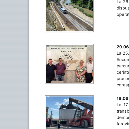
La 26 
dispus
operaț
29.06
La 25.
Sucurs
parcu
cerinț
proces
coresp
18.06
La 17
trans
demons
ferovia