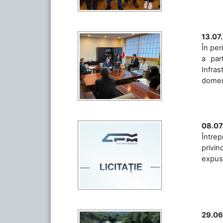
13.07
În per
a par
Infras
domeniu
08.07
Întrep
privin
expuse 
29.06