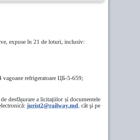
e, expuse în 21 de loturi, inclusiv:
 4 vagoane refrigeratoare ЦБ-5-659;
e desfăşurare a licitaţiilor și documentele
ectronică:
jurist2@railway.md
,
cât şi
pe