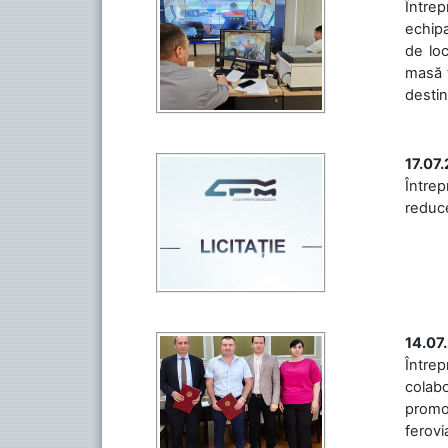
Întrep
echipa
de loc
masă t
destin
17.07
Întrep
reduce
14.07
Între
colabo
promov
ferovia