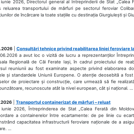
iunie 2026, Directorul general al Întreprinderii de Stat „Calea 
 reluarea transportului de mărfuri pe sectorul feroviar Coliba
iunilor de încărcare la toate stațiile cu destinația Giurgiulești și Giu
.2026
|
Consultări tehnice privind reabilitarea liniei feroviare 
06.2026 a avut loc o vizită de lucru a reprezentanților Întrepri
ala Regională de Căi Ferate Iași, în cadrul proiectului de reabi
rsul reuniunii au fost examinate aspecte privind elaborarea d
ele și standardele Uniunii Europene. O atenție deosebită a fost 
elor de proiectare și construcție, care urmează să fie realizată 
unzătoare, recunoscute atât la nivel european, cât și național. ...
.2026
|
Transportul containerizat de mărfuri – reluat
 iunie 2026, Întreprinderea de Stat „Calea Ferată din Moldo
bordare a containerelor între ecartamente: de pe linie cu ecar
trând capacitatea infrastructurii feroviare naționale de a asigur
re. ...