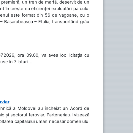
în premieră, un tren de marfă, deservit de un
 în creșterea eficienței exploatării parcului
 Trenul este format din 56 de vagoane, cu o
 – Basarabeasca – Etulia, transportând grâu
.2026, ora 09.00, va avea loc licitaţia cu
 în 7 loturi. ...
oviar
Tehnică a Moldovei au încheiat un Acord de
c și sectorul feroviar. Parteneriatul vizează
voltarea capitalului uman necesar domeniului