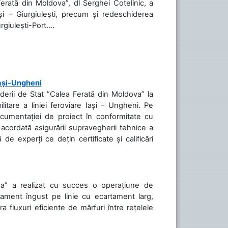
Ferată din Moldova”, dl Serghei Cotelinic, a
și – Giurgiulești, precum și redeschiderea
rgiulești-Port....
Iași-Ungheni
nderii de Stat ”Calea Ferată din Moldova” la
litare a liniei feroviare Iași – Ungheni. Pe
ocumentației de proiect în conformitate cu
acordată asigurării supravegherii tehnice a
de experți ce dețin certificate și calificări
va” a realizat cu succes o operațiune de
tament îngust pe linie cu ecartament larg,
a fluxuri eficiente de mărfuri între rețelele