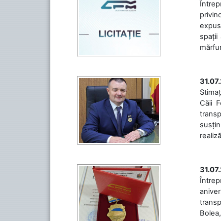
Întrep
privin
expuse
spații
mărfuri
31.07
Stimaț
Căii 
transp
susțin
realiz
31.07
Între
aniver
transp
Bolea,