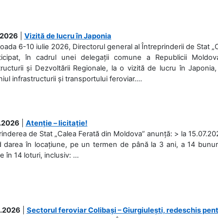
.2026
|
Vizită de lucru în Japonia
ioada 6-10 iulie 2026, Directorul general al Întreprinderii de Stat 
ticipat, în cadrul unei delegații comune a Republicii Moldova
tructurii și Dezvoltării Regionale, la o vizită de lucru în Japonia,
l infrastructurii și transportului feroviar....
.2026
|
Atenție – licitație!
rinderea de Stat „Calea Ferată din Moldova” anunță: > la 15.07.2026
d darea în locațiune, pe un termen de până la 3 ani, a 14 bunuri
în 14 loturi, inclusiv: ...
.2026
|
Sectorul feroviar Colibași – Giurgiulești, redeschis pent