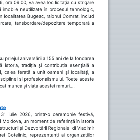
 ora 09.00, va avea loc licitaţia cu strigare
 imobile neutilizate în procesul tehnologic,
în localitatea Bugeac, raionul Comrat, includ
cărcare, tansbordare/depozitare temporară a
cu prilejul aniversării a 155 ani de la fondarea
toria, tradiția și contribuția esențială a
, calea ferată a unit oameni și localități, a
isciplinei și profesionalismului. Toate aceste
icat munca și viața acestei ramuri....
ate
31 iulie 2026, printr-o ceremonie festivă,
cii Moldova, un moment de referință în istoria
tructurii și Dezvoltării Regionale, dl Vladimir
i Cotelinic, reprezentanți ai organizațiilor