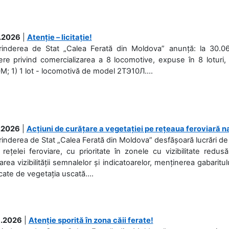
.2026
|
Atenție – licitație!
prinderea de Stat „Calea Ferată din Moldova” anunță: la 30.06
re privind comercializarea a 8 locomotive, expuse în 8 loturi, 
; 1) 1 lot - locomotivă de model 2ТЭ10Л....
.2026
|
Acțiuni de curățare a vegetației pe rețeaua feroviară n
rinderea de Stat „Calea Ferată din Moldova” desfășoară lucrări de d
 rețelei feroviare, cu prioritate în zonele cu vizibilitate redu
area vizibilității semnalelor și indicatoarelor, menținerea gabaritul
ate de vegetația uscată....
.2026
|
Atenție sporită în zona căii ferate!