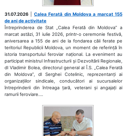
31.07.2026
|
Calea Ferată din Moldova a marcat 155
de ani de activitate
Întreprinderea de Stat „Calea Ferată din Moldova” a
marcat astăzi, 31 iulie 2026, printr-o ceremonie festivă,
aniversarea a 155 de ani de la fondarea căii ferate pe
teritoriul Republicii Moldova, un moment de referință în
istoria transportului feroviar național. La eveniment au
participat ministrul Infrastructurii și Dezvoltării Regionale,
dl Vladimir Bolea, directorul general al Î.S. „Calea Ferată
din Moldova”, dl Serghei Cotelinic, reprezentanți ai
organizațiilor sindicale, conducători ai sucursalelor
întreprinderii din întreaga țară, veterani și angajați ai
ramurii feroviare....