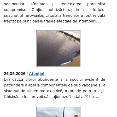
sectoarelor afectate și remedierea porțiunilor
compromise. Grație mobilizării rapide și efortului
susținut al feroviarilor, circulația trenurilor a fost reluată
treptat pe principalele trasee afectate de intemperii. ...
25.05.2026
|
Atenție!
Din cauza ploilor abundente și a riscului evident de
pătrundere a apei la componentele de sub vagoane și la
sistemul de alimentare electrică, trenul de pe ruta Iași–
Chișinău a fost nevoit să staționeze în stația Pîrlița. ...