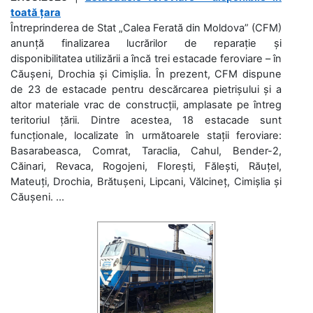
toată țara
Întreprinderea de Stat „Calea Ferată din Moldova” (CFM)
anunță finalizarea lucrărilor de reparație și
disponibilitatea utilizării a încă trei estacade feroviare – în
Căușeni, Drochia și Cimișlia. În prezent, CFM dispune
de 23 de estacade pentru descărcarea pietrișului și a
altor materiale vrac de construcții, amplasate pe întreg
teritoriul țării. Dintre acestea, 18 estacade sunt
funcționale, localizate în următoarele stații feroviare:
Basarabeasca, Comrat, Taraclia, Cahul, Bender-2,
Căinari, Revaca, Rogojeni, Florești, Fălești, Răuțel,
Mateuți, Drochia, Brătușeni, Lipcani, Vălcineț, Cimișlia și
Căușeni. ...