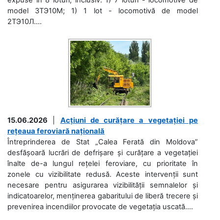
model 3ТЭ10М; 1) 1 lot - locomotivă de model
2ТЭ10Л....
15.06.2026
|
Acțiuni de curățare a vegetației pe
rețeaua feroviară națională
Întreprinderea de Stat „Calea Ferată din Moldova”
desfășoară lucrări de defrișare și curățare a vegetației
înalte de-a lungul rețelei feroviare, cu prioritate în
zonele cu vizibilitate redusă. Aceste intervenții sunt
necesare pentru asigurarea vizibilității semnalelor și
indicatoarelor, menținerea gabaritului de liberă trecere și
prevenirea incendiilor provocate de vegetația uscată....