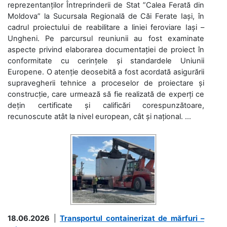
reprezentanților Întreprinderii de Stat ”Calea Ferată din
Moldova” la Sucursala Regională de Căi Ferate Iași, în
cadrul proiectului de reabilitare a liniei feroviare Iași –
Ungheni. Pe parcursul reuniunii au fost examinate
aspecte privind elaborarea documentației de proiect în
conformitate cu cerințele și standardele Uniunii
Europene. O atenție deosebită a fost acordată asigurării
supravegherii tehnice a proceselor de proiectare și
construcție, care urmează să fie realizată de experți ce
dețin certificate și calificări corespunzătoare,
recunoscute atât la nivel european, cât și național. ...
18.06.2026
|
Transportul containerizat de mărfuri –