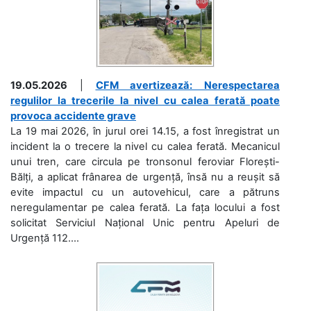
19.05.2026
|
CFM avertizează: Nerespectarea
regulilor la trecerile la nivel cu calea ferată poate
provoca accidente grave
La 19 mai 2026, în jurul orei 14.15, a fost înregistrat un
incident la o trecere la nivel cu calea ferată. Mecanicul
unui tren, care circula pe tronsonul feroviar Florești-
Bălți, a aplicat frânarea de urgență, însă nu a reușit să
evite impactul cu un autovehicul, care a pătruns
neregulamentar pe calea ferată. La fața locului a fost
solicitat Serviciul Național Unic pentru Apeluri de
Urgență 112....