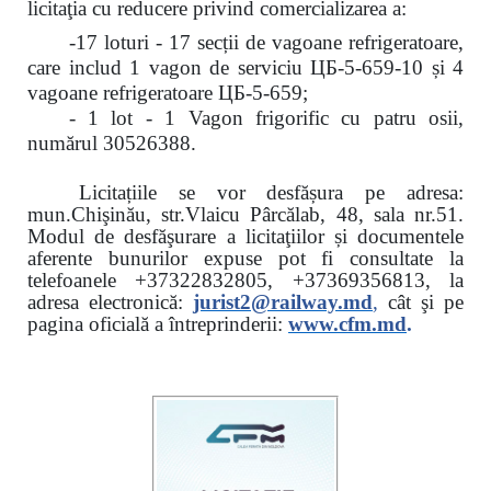
licitaţia cu reducere
privind comercializarea a:
-17 loturi - 17 secții de vagoane refrigeratoare,
care includ 1 vagon de serviciu ЦБ-5-659-10 și 4
vagoane refrigeratoare ЦБ-5-659;
- 1 lot - 1 Vagon frigorific cu patru osii,
numărul 30526388.
Licitațiile se vor desfășura pe adresa:
mun.Chişinău, str.Vlaicu Pârcălab, 48, sala nr.51.
Modul de desfăşurare a licitaţiilor și documentele
aferente bunurilor expuse pot fi consultate la
telefoanele
+37322832805, +37369356813, la
adresa electronică:
jurist2@railway.md
,
cât şi
pe
pagina oficială a întreprinderii:
www.
cfm.md
.