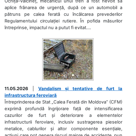
Ocnița–Vălcineț, mecanicul unui tren a fost nevoit să
aplice frânarea de urgență, după ce un automobil a
pătruns pe calea ferată cu încălcarea prevederilor
Regulamentului circulației rutiere. În pofida măsurilor
întreprinse, impactul nu a putut fi evitat....
11.05.2026
|
Vandalism și tentative de furt la
infrastructura feroviară
Întreprinderea de Stat „Calea Ferată din Moldova” (CFM)
exprimă profundă îngrijorare față de intensificarea
cazurilor de furt și deteriorare a elementelor
infrastructurii feroviare, inclusiv sustragerea pieselor
metalice, cablurilor și altor componente esențiale,
acțiuni care pot genera riscuri majore de accidente, pun