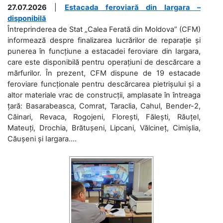
27.07.2026
|
Estacada feroviară din Iargara –
disponibilă
Întreprinderea de Stat „Calea Ferată din Moldova” (CFM)
informează despre finalizarea lucrărilor de reparație și
punerea în funcțiune a estacadei feroviare din Iargara,
care este disponibilă pentru operațiuni de descărcare a
mărfurilor. În prezent, CFM dispune de 19 estacade
feroviare funcționale pentru descărcarea pietrișului și a
altor materiale vrac de construcții, amplasate în întreaga
țară: Basarabeasca, Comrat, Taraclia, Cahul, Bender-2,
Căinari, Revaca, Rogojeni, Florești, Fălești, Răuțel,
Mateuți, Drochia, Brătușeni, Lipcani, Vălcineț, Cimișlia,
Căușeni și Iargara....