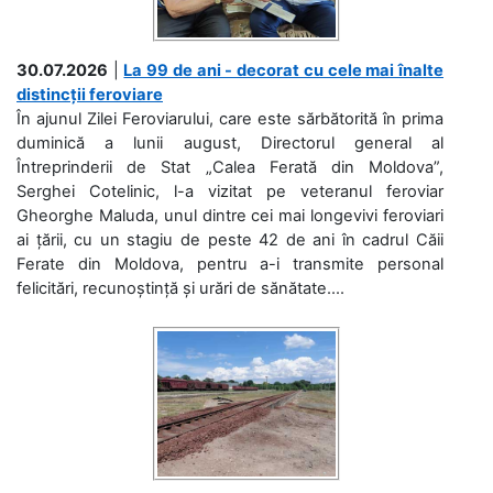
30.07.2026
|
La 99 de ani - decorat cu cele mai înalte
distincții feroviare
În ajunul Zilei Feroviarului, care este sărbătorită în prima
duminică a lunii august, Directorul general al
Întreprinderii de Stat „Calea Ferată din Moldova”,
Serghei Cotelinic, l-a vizitat pe veteranul feroviar
Gheorghe Maluda, unul dintre cei mai longevivi feroviari
ai țării, cu un stagiu de peste 42 de ani în cadrul Căii
Ferate din Moldova, pentru a-i transmite personal
felicitări, recunoștință și urări de sănătate....