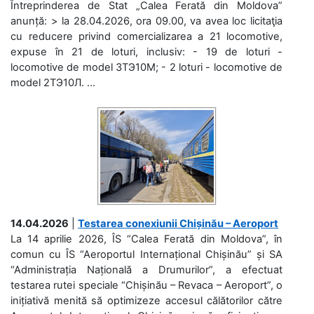
Întreprinderea de Stat „Calea Ferată din Moldova”
anunță: > la 28.04.2026, ora 09.00, va avea loc licitaţia
cu reducere privind comercializarea a 21 locomotive,
expuse în 21 de loturi, inclusiv: - 19 de loturi -
locomotive de model 3ТЭ10М; - 2 loturi - locomotive de
model 2ТЭ10Л. ...
14.04.2026
|
Testarea conexiunii Chișinău – Aeroport
La 14 aprilie 2026, ÎS “Calea Ferată din Moldova”, în
comun cu ÎS “Aeroportul Internațional Chișinău” și SA
“Administrația Națională a Drumurilor”, a efectuat
testarea rutei speciale “Chișinău – Revaca – Aeroport”, o
inițiativă menită să optimizeze accesul călătorilor către