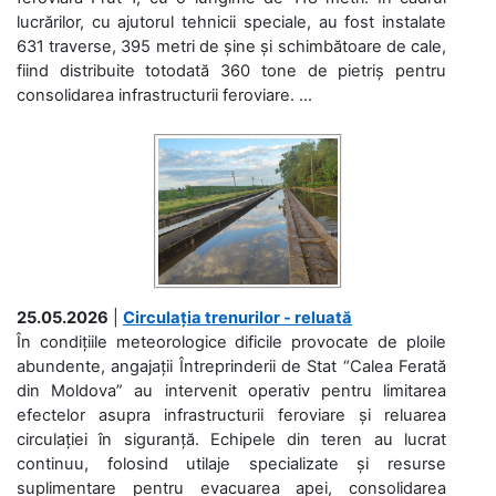
lucrărilor, cu ajutorul tehnicii speciale, au fost instalate
631 traverse, 395 metri de șine și schimbătoare de cale,
fiind distribuite totodată 360 tone de pietriș pentru
consolidarea infrastructurii feroviare. ...
25.05.2026
|
Circulația trenurilor - reluată
În condițiile meteorologice dificile provocate de ploile
abundente, angajații Întreprinderii de Stat “Calea Ferată
din Moldova” au intervenit operativ pentru limitarea
efectelor asupra infrastructurii feroviare și reluarea
circulației în siguranță. Echipele din teren au lucrat
continuu, folosind utilaje specializate și resurse
suplimentare pentru evacuarea apei, consolidarea