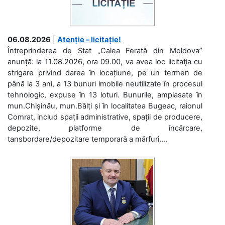
06.08.2026
|
Atenție – licitație!
Întreprinderea de Stat „Calea Ferată din Moldova”
anunță: la 11.08.2026, ora 09.00, va avea loc licitaţia cu
strigare privind darea în locațiune, pe un termen de
până la 3 ani, a 13 bunuri imobile neutilizate în procesul
tehnologic, expuse în 13 loturi. Bunurile, amplasate în
mun.Chișinău, mun.Bălți și în localitatea Bugeac, raionul
Comrat, includ spații administrative, spații de producere,
depozite, platforme de încărcare,
tansbordare/depozitare temporară a mărfuri....