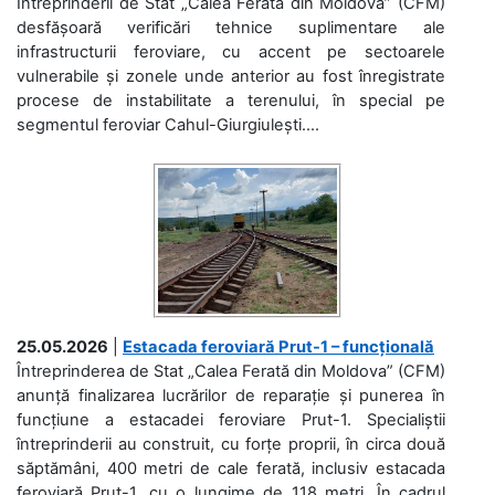
Întreprinderii de Stat „Calea Ferată din Moldova” (CFM)
desfășoară verificări tehnice suplimentare ale
infrastructurii feroviare, cu accent pe sectoarele
vulnerabile și zonele unde anterior au fost înregistrate
procese de instabilitate a terenului, în special pe
segmentul feroviar Cahul-Giurgiulești....
25.05.2026
|
Estacada feroviară Prut-1 – funcțională
Întreprinderea de Stat „Calea Ferată din Moldova” (CFM)
anunță finalizarea lucrărilor de reparație și punerea în
funcțiune a estacadei feroviare Prut-1. Specialiștii
întreprinderii au construit, cu forțe proprii, în circa două
săptămâni, 400 metri de cale ferată, inclusiv estacada
feroviară Prut-1, cu o lungime de 118 metri. În cadrul