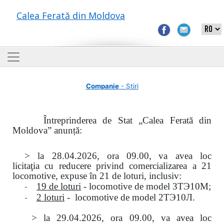
Calea Ferată din Moldova
Companie
- Știri
Întreprinderea de Stat „Calea Ferată din
Moldova” anunță:
> la
28.04.2026, ora 09.00,
va avea loc
licitaţia
cu reducere privind comercializarea a 21
locomotive, expuse în 21 de loturi, inclusiv:
-
19 de loturi
- locomotive de model
3
ТЭ
10
М
;
-
2 loturi
- locomotive de model
2
ТЭ
10
Л
.
>
la
29.04.2026
, ora 09.00, va avea loc