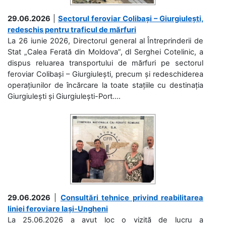
29.06.2026
|
Sectorul feroviar Colibași – Giurgiulești,
redeschis pentru traficul de mărfuri
La 26 iunie 2026, Directorul general al Întreprinderii de
Stat „Calea Ferată din Moldova”, dl Serghei Cotelinic, a
dispus reluarea transportului de mărfuri pe sectorul
feroviar Colibași – Giurgiulești, precum și redeschiderea
operațiunilor de încărcare la toate stațiile cu destinația
Giurgiulești și Giurgiulești-Port....
29.06.2026
|
Consultări tehnice privind reabilitarea
liniei feroviare Iași-Ungheni
La 25.06.2026 a avut loc o vizită de lucru a