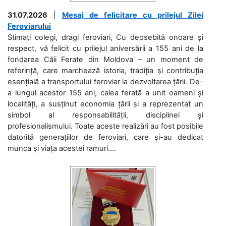
31.07.2026
|
Mesaj de felicitare cu prilejul Zilei
Feroviarului
Stimați colegi, dragi feroviari, Cu deosebită onoare și
respect, vă felicit cu prilejul aniversării a 155 ani de la
fondarea Căii Ferate din Moldova – un moment de
referință, care marchează istoria, tradiția și contribuția
esențială a transportului feroviar la dezvoltarea țării. De-
a lungul acestor 155 ani, calea ferată a unit oameni și
localități, a susținut economia țării și a reprezentat un
simbol al responsabilității, disciplinei și
profesionalismului. Toate aceste realizări au fost posibile
datorită generațiilor de feroviari, care și-au dedicat
munca și viața acestei ramuri....