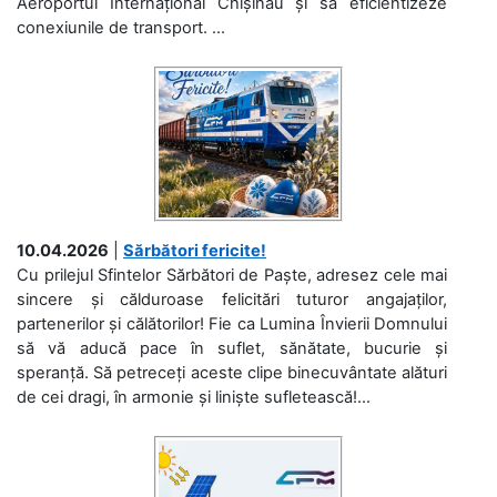
Aeroportul Internațional Chișinău și să eficientizeze
conexiunile de transport. ...
10.04.2026
|
Sărbători fericite!
Cu prilejul Sfintelor Sărbători de Paște, adresez cele mai
sincere și călduroase felicitări tuturor angajaților,
partenerilor și călătorilor! Fie ca Lumina Învierii Domnului
să vă aducă pace în suflet, sănătate, bucurie și
speranță. Să petreceți aceste clipe binecuvântate alături
de cei dragi, în armonie și liniște sufletească!...