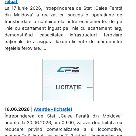
reluat
La 17 iunie 2026, Întreprinderea de Stat „Calea Ferată
din Moldova” a realizat cu succes o operațiune de
transbordare a containerelor între ecartamente: de pe
linie cu ecartament îngust pe linie cu ecartament larg,
demonstrând capacitatea infrastructurii feroviare
naționale de a asigura fluxuri eficiente de mărfuri între
rețelele feroviare. ...
16.06.2026
|
Atenție – licitație!
Întreprinderea de Stat „Calea Ferată din Moldova”
anunță: la 30.06.2026, ora 09.00, va avea loc licitaţia cu
reducere privind comercializarea a 8 locomotive,
expuse în 8 loturi, inclusiv: 1) 7 loturi - locomotive de