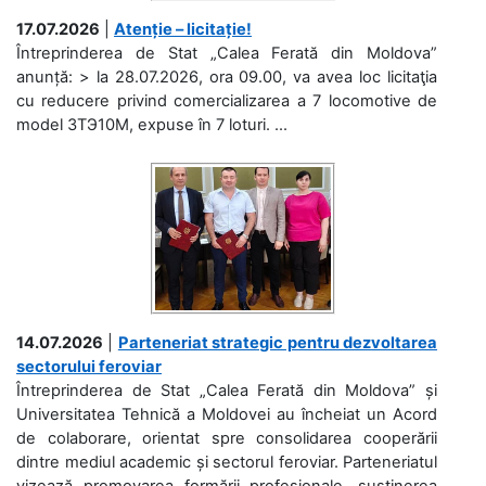
17.07.2026
|
Atenție – licitație!
Întreprinderea de Stat „Calea Ferată din Moldova”
anunță: > la 28.07.2026, ora 09.00, va avea loc licitaţia
cu reducere privind comercializarea a 7 locomotive de
model 3ТЭ10М, expuse în 7 loturi. ...
14.07.2026
|
Parteneriat strategic pentru dezvoltarea
sectorului feroviar
Întreprinderea de Stat „Calea Ferată din Moldova” și
Universitatea Tehnică a Moldovei au încheiat un Acord
de colaborare, orientat spre consolidarea cooperării
dintre mediul academic și sectorul feroviar. Parteneriatul
vizează promovarea formării profesionale, susținerea