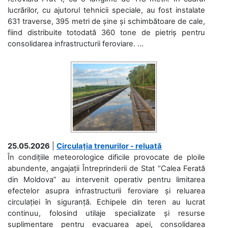
lucrărilor, cu ajutorul tehnicii speciale, au fost instalate
631 traverse, 395 metri de șine și schimbătoare de cale,
fiind distribuite totodată 360 tone de pietriș pentru
consolidarea infrastructurii feroviare. ...
25.05.2026
|
Circulația trenurilor - reluată
În condițiile meteorologice dificile provocate de ploile
abundente, angajații Întreprinderii de Stat “Calea Ferată
din Moldova” au intervenit operativ pentru limitarea
efectelor asupra infrastructurii feroviare și reluarea
circulației în siguranță. Echipele din teren au lucrat
continuu, folosind utilaje specializate și resurse
suplimentare pentru evacuarea apei, consolidarea