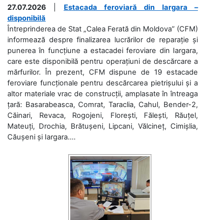
27.07.2026
|
Estacada feroviară din Iargara –
disponibilă
Întreprinderea de Stat „Calea Ferată din Moldova” (CFM)
informează despre finalizarea lucrărilor de reparație și
punerea în funcțiune a estacadei feroviare din Iargara,
care este disponibilă pentru operațiuni de descărcare a
mărfurilor. În prezent, CFM dispune de 19 estacade
feroviare funcționale pentru descărcarea pietrișului și a
altor materiale vrac de construcții, amplasate în întreaga
țară: Basarabeasca, Comrat, Taraclia, Cahul, Bender-2,
Căinari, Revaca, Rogojeni, Florești, Fălești, Răuțel,
Mateuți, Drochia, Brătușeni, Lipcani, Vălcineț, Cimișlia,
Căușeni și Iargara....