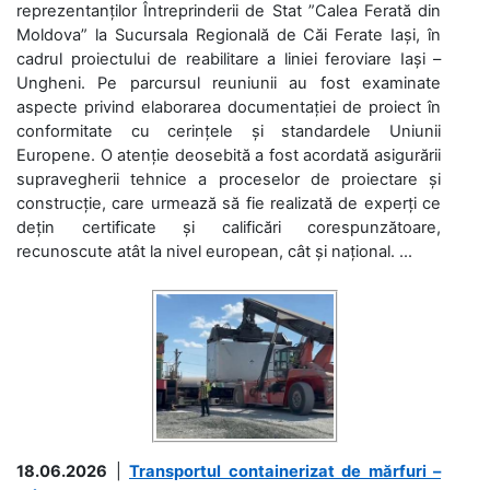
reprezentanților Întreprinderii de Stat ”Calea Ferată din
Moldova” la Sucursala Regională de Căi Ferate Iași, în
cadrul proiectului de reabilitare a liniei feroviare Iași –
Ungheni. Pe parcursul reuniunii au fost examinate
aspecte privind elaborarea documentației de proiect în
conformitate cu cerințele și standardele Uniunii
Europene. O atenție deosebită a fost acordată asigurării
supravegherii tehnice a proceselor de proiectare și
construcție, care urmează să fie realizată de experți ce
dețin certificate și calificări corespunzătoare,
recunoscute atât la nivel european, cât și național. ...
18.06.2026
|
Transportul containerizat de mărfuri –