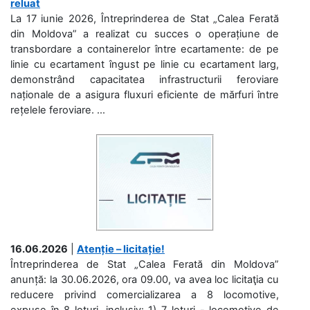
reluat
La 17 iunie 2026, Întreprinderea de Stat „Calea Ferată
din Moldova” a realizat cu succes o operațiune de
transbordare a containerelor între ecartamente: de pe
linie cu ecartament îngust pe linie cu ecartament larg,
demonstrând capacitatea infrastructurii feroviare
naționale de a asigura fluxuri eficiente de mărfuri între
rețelele feroviare. ...
16.06.2026
|
Atenție – licitație!
Întreprinderea de Stat „Calea Ferată din Moldova”
anunță: la 30.06.2026, ora 09.00, va avea loc licitaţia cu
reducere privind comercializarea a 8 locomotive,
expuse în 8 loturi, inclusiv: 1) 7 loturi - locomotive de