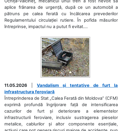
Ocnița–Vălcineț, mecanicul unui tren a fost nevoit să
aplice frânarea de urgență, după ce un automobil a
pătruns pe calea ferată cu încălcarea prevederilor
Regulamentului circulației rutiere. În pofida măsurilor
întreprinse, impactul nu a putut fi evitat....
11.05.2026
|
Vandalism și tentative de furt la
infrastructura feroviară
Întreprinderea de Stat „Calea Ferată din Moldova” (CFM)
exprimă profundă îngrijorare față de intensificarea
cazurilor de furt și deteriorare a elementelor
infrastructurii feroviare, inclusiv sustragerea pieselor
metalice, cablurilor și altor componente esențiale,
acțiuni care pot genera riscuri majore de accidente, pun