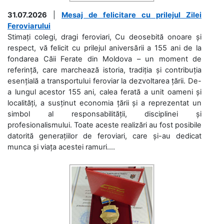
31.07.2026
|
Mesaj de felicitare cu prilejul Zilei
Feroviarului
Stimați colegi, dragi feroviari, Cu deosebită onoare și
respect, vă felicit cu prilejul aniversării a 155 ani de la
fondarea Căii Ferate din Moldova – un moment de
referință, care marchează istoria, tradiția și contribuția
esențială a transportului feroviar la dezvoltarea țării. De-
a lungul acestor 155 ani, calea ferată a unit oameni și
localități, a susținut economia țării și a reprezentat un
simbol al responsabilității, disciplinei și
profesionalismului. Toate aceste realizări au fost posibile
datorită generațiilor de feroviari, care și-au dedicat
munca și viața acestei ramuri....