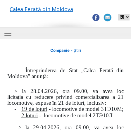
Calea Ferată din Moldova
Companie
- Știri
Întreprinderea de Stat „Calea Ferată din
Moldova” anunță:
> la
28.04.2026, ora 09.00,
va avea loc
licitaţia
cu reducere privind comercializarea a 21
locomotive, expuse în 21 de loturi, inclusiv:
-
19 de loturi
- locomotive de model
3
ТЭ
10
М
;
-
2 loturi
- locomotive de model
2
ТЭ
10
Л
.
>
la
29.04.2026
, ora 09.00, va avea loc