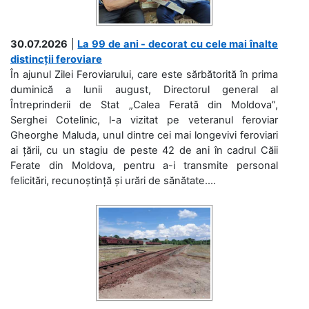
30.07.2026
|
La 99 de ani - decorat cu cele mai înalte
distincții feroviare
În ajunul Zilei Feroviarului, care este sărbătorită în prima
duminică a lunii august, Directorul general al
Întreprinderii de Stat „Calea Ferată din Moldova”,
Serghei Cotelinic, l-a vizitat pe veteranul feroviar
Gheorghe Maluda, unul dintre cei mai longevivi feroviari
ai țării, cu un stagiu de peste 42 de ani în cadrul Căii
Ferate din Moldova, pentru a-i transmite personal
felicitări, recunoștință și urări de sănătate....