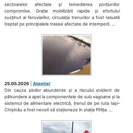
sectoarelor afectate și remedierea porțiunilor
compromise. Grație mobilizării rapide și efortului
susținut al feroviarilor, circulația trenurilor a fost reluată
treptat pe principalele trasee afectate de intemperii. ...
25.05.2026
|
Atenție!
Din cauza ploilor abundente și a riscului evident de
pătrundere a apei la componentele de sub vagoane și la
sistemul de alimentare electrică, trenul de pe ruta Iași–
Chișinău a fost nevoit să staționeze în stația Pîrlița. ...