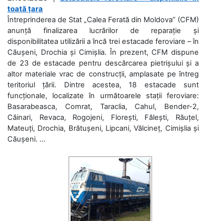
toată țara
Întreprinderea de Stat „Calea Ferată din Moldova” (CFM)
anunță finalizarea lucrărilor de reparație și
disponibilitatea utilizării a încă trei estacade feroviare – în
Căușeni, Drochia și Cimișlia. În prezent, CFM dispune
de 23 de estacade pentru descărcarea pietrișului și a
altor materiale vrac de construcții, amplasate pe întreg
teritoriul țării. Dintre acestea, 18 estacade sunt
funcționale, localizate în următoarele stații feroviare:
Basarabeasca, Comrat, Taraclia, Cahul, Bender-2,
Căinari, Revaca, Rogojeni, Florești, Fălești, Răuțel,
Mateuți, Drochia, Brătușeni, Lipcani, Vălcineț, Cimișlia și
Căușeni. ...