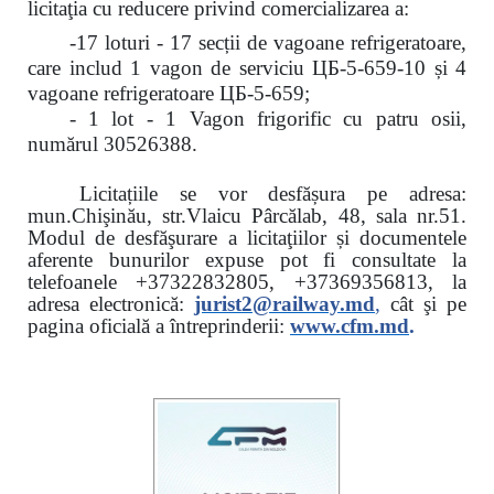
licitaţia cu reducere
privind comercializarea a:
-17 loturi - 17 secții de vagoane refrigeratoare,
care includ 1 vagon de serviciu ЦБ-5-659-10 și 4
vagoane refrigeratoare ЦБ-5-659;
- 1 lot - 1 Vagon frigorific cu patru osii,
numărul 30526388.
Licitațiile se vor desfășura pe adresa:
mun.Chişinău, str.Vlaicu Pârcălab, 48, sala nr.51.
Modul de desfăşurare a licitaţiilor și documentele
aferente bunurilor expuse pot fi consultate la
telefoanele
+37322832805, +37369356813, la
adresa electronică:
jurist2@railway.md
,
cât şi
pe
pagina oficială a întreprinderii:
www.
cfm.md
.