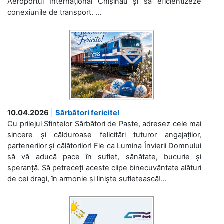
Aeroportul Internațional Chișinău și să eficientizeze
conexiunile de transport. ...
10.04.2026
|
Sărbători fericite!
Cu prilejul Sfintelor Sărbători de Paște, adresez cele mai
sincere și călduroase felicitări tuturor angajaților,
partenerilor și călătorilor! Fie ca Lumina Învierii Domnului
să vă aducă pace în suflet, sănătate, bucurie și
speranță. Să petreceți aceste clipe binecuvântate alături
de cei dragi, în armonie și liniște sufletească!...