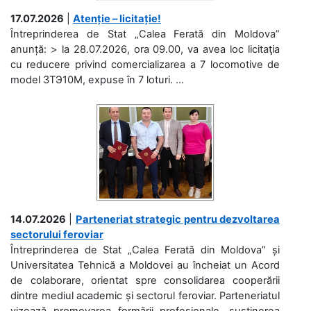
17.07.2026
|
Atenție – licitație!
Întreprinderea de Stat „Calea Ferată din Moldova”
anunță: > la 28.07.2026, ora 09.00, va avea loc licitaţia
cu reducere privind comercializarea a 7 locomotive de
model 3ТЭ10М, expuse în 7 loturi. ...
14.07.2026
|
Parteneriat strategic pentru dezvoltarea
sectorului feroviar
Întreprinderea de Stat „Calea Ferată din Moldova” și
Universitatea Tehnică a Moldovei au încheiat un Acord
de colaborare, orientat spre consolidarea cooperării
dintre mediul academic și sectorul feroviar. Parteneriatul
vizează promovarea formării profesionale, susținerea