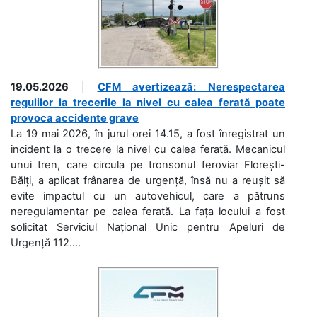
19.05.2026
|
CFM avertizează: Nerespectarea
regulilor la trecerile la nivel cu calea ferată poate
provoca accidente grave
La 19 mai 2026, în jurul orei 14.15, a fost înregistrat un
incident la o trecere la nivel cu calea ferată. Mecanicul
unui tren, care circula pe tronsonul feroviar Florești-
Bălți, a aplicat frânarea de urgență, însă nu a reușit să
evite impactul cu un autovehicul, care a pătruns
neregulamentar pe calea ferată. La fața locului a fost
solicitat Serviciul Național Unic pentru Apeluri de
Urgență 112....