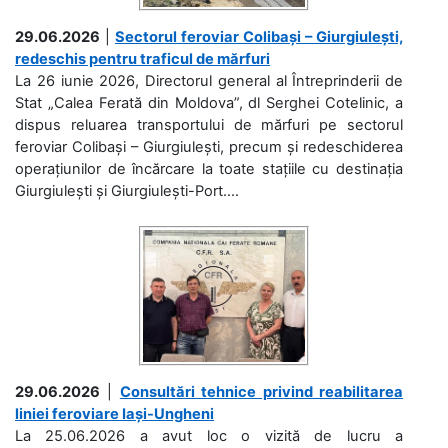
29.06.2026
|
Sectorul feroviar Colibași – Giurgiulești,
redeschis pentru traficul de mărfuri
La 26 iunie 2026, Directorul general al Întreprinderii de
Stat „Calea Ferată din Moldova”, dl Serghei Cotelinic, a
dispus reluarea transportului de mărfuri pe sectorul
feroviar Colibași – Giurgiulești, precum și redeschiderea
operațiunilor de încărcare la toate stațiile cu destinația
Giurgiulești și Giurgiulești-Port....
29.06.2026
|
Consultări tehnice privind reabilitarea
liniei feroviare Iași-Ungheni
La 25.06.2026 a avut loc o vizită de lucru a