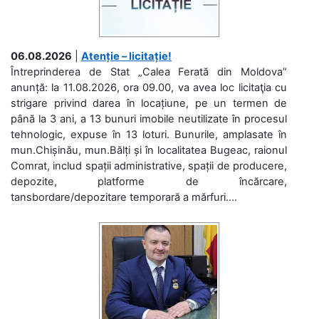
06.08.2026
|
Atenție – licitație!
Întreprinderea de Stat „Calea Ferată din Moldova”
anunță: la 11.08.2026, ora 09.00, va avea loc licitaţia cu
strigare privind darea în locațiune, pe un termen de
până la 3 ani, a 13 bunuri imobile neutilizate în procesul
tehnologic, expuse în 13 loturi. Bunurile, amplasate în
mun.Chișinău, mun.Bălți și în localitatea Bugeac, raionul
Comrat, includ spații administrative, spații de producere,
depozite, platforme de încărcare,
tansbordare/depozitare temporară a mărfuri....