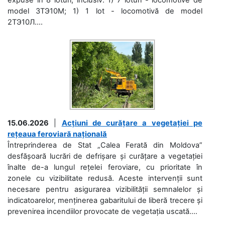
model 3ТЭ10М; 1) 1 lot - locomotivă de model
2ТЭ10Л....
15.06.2026
|
Acțiuni de curățare a vegetației pe
rețeaua feroviară națională
Întreprinderea de Stat „Calea Ferată din Moldova”
desfășoară lucrări de defrișare și curățare a vegetației
înalte de-a lungul rețelei feroviare, cu prioritate în
zonele cu vizibilitate redusă. Aceste intervenții sunt
necesare pentru asigurarea vizibilității semnalelor și
indicatoarelor, menținerea gabaritului de liberă trecere și
prevenirea incendiilor provocate de vegetația uscată....