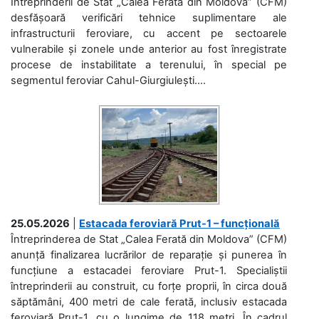
Întreprinderii de Stat „Calea Ferată din Moldova” (CFM)
desfășoară verificări tehnice suplimentare ale
infrastructurii feroviare, cu accent pe sectoarele
vulnerabile și zonele unde anterior au fost înregistrate
procese de instabilitate a terenului, în special pe
segmentul feroviar Cahul-Giurgiulești....
25.05.2026
|
Estacada feroviară Prut-1 – funcțională
Întreprinderea de Stat „Calea Ferată din Moldova” (CFM)
anunță finalizarea lucrărilor de reparație și punerea în
funcțiune a estacadei feroviare Prut-1. Specialiștii
întreprinderii au construit, cu forțe proprii, în circa două
săptămâni, 400 metri de cale ferată, inclusiv estacada
feroviară Prut-1, cu o lungime de 118 metri. În cadrul