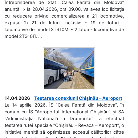
Întreprinderea de Stat „Calea Ferată din Moldova”
anunță: > la 28.04.2026, ora 09.00, va avea loc licitaţia
cu reducere privind comercializarea a 21 locomotive,
expuse în 21 de loturi, inclusiv: - 19 de loturi -
locomotive de model 3ТЭ10М; - 2 loturi - locomotive de
model 2ТЭ10Л. ...
14.04.2026
|
Testarea conexiunii Chișinău – Aeroport
La 14 aprilie 2026, ÎS “Calea Ferată din Moldova”, în
comun cu ÎS “Aeroportul Internațional Chișinău” și SA
“Administrația Națională a Drumurilor”, a efectuat
testarea rutei speciale “Chișinău – Revaca – Aeroport”, o
inițiativă menită să optimizeze accesul călătorilor către