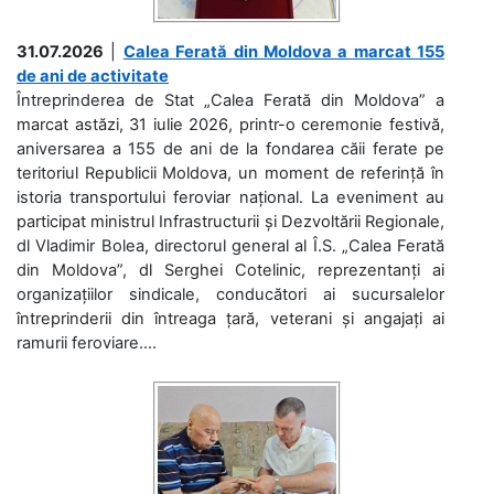
31.07.2026
|
Calea Ferată din Moldova a marcat 155
de ani de activitate
Întreprinderea de Stat „Calea Ferată din Moldova” a
marcat astăzi, 31 iulie 2026, printr-o ceremonie festivă,
aniversarea a 155 de ani de la fondarea căii ferate pe
teritoriul Republicii Moldova, un moment de referință în
istoria transportului feroviar național. La eveniment au
participat ministrul Infrastructurii și Dezvoltării Regionale,
dl Vladimir Bolea, directorul general al Î.S. „Calea Ferată
din Moldova”, dl Serghei Cotelinic, reprezentanți ai
organizațiilor sindicale, conducători ai sucursalelor
întreprinderii din întreaga țară, veterani și angajați ai
ramurii feroviare....