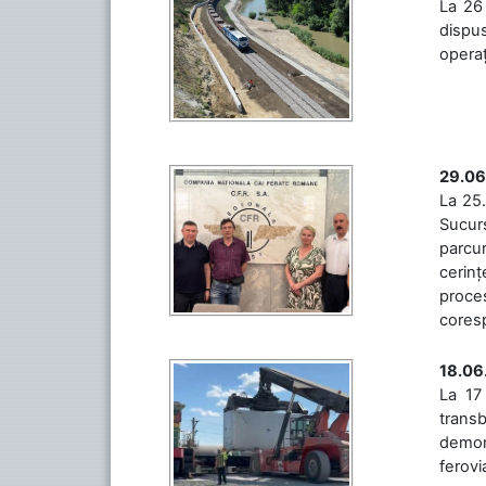
La 26 
dispus
operaț
29.06
La 25.
Sucurs
parcu
cerinț
proces
coresp
18.06
La 17
trans
demons
ferovia