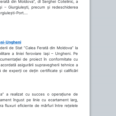
Ferată din Moldova”, dl Serghei Cotelinic, a
și – Giurgiulești, precum și redeschiderea
rgiulești-Port....
Iași-Ungheni
nderii de Stat ”Calea Ferată din Moldova” la
litare a liniei feroviare Iași – Ungheni. Pe
ocumentației de proiect în conformitate cu
acordată asigurării supravegherii tehnice a
de experți ce dețin certificate și calificări
va” a realizat cu succes o operațiune de
tament îngust pe linie cu ecartament larg,
a fluxuri eficiente de mărfuri între rețelele