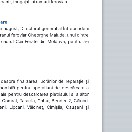
ani și angajați ai ramurii feroviare....
iare
ii august, Directorul general al Întreprinderii
teranul feroviar Gheorghe Maluda, unul dintre
n cadrul Căii Ferate din Moldova, pentru a-i
spre finalizarea lucrărilor de reparație și
sponibilă pentru operațiuni de descărcare a
le pentru descărcarea pietrișului și a altor
, Comrat, Taraclia, Cahul, Bender-2, Căinari,
ni, Lipcani, Vălcineț, Cimișlia, Căușeni și