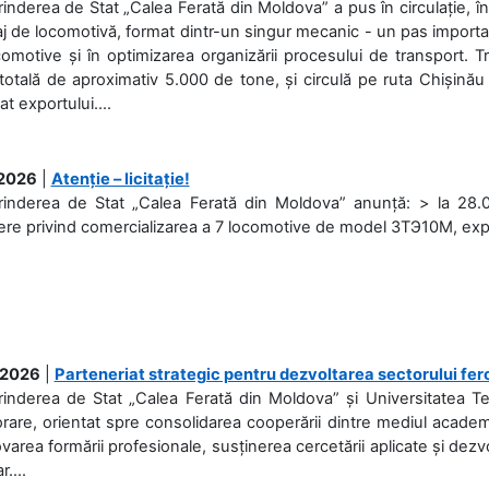
rinderea de Stat „Calea Ferată din Moldova” a pus în circulație, 
j de locomotivă, format dintr-un singur mecanic - un pas important
omotive și în optimizarea organizării procesului de transport.
otală de aproximativ 5.000 de tone, și circulă pe ruta Chișinău
at exportului....
.2026
|
Atenție – licitație!
rinderea de Stat „Calea Ferată din Moldova” anunță: > la 28.07
re privind comercializarea a 7 locomotive de model 3ТЭ10М, expuse
.2026
|
Parteneriat strategic pentru dezvoltarea sectorului fer
prinderea de Stat „Calea Ferată din Moldova” și Universitatea 
rare, orientat spre consolidarea cooperării dintre mediul academi
area formării profesionale, susținerea cercetării aplicate și dez
r....