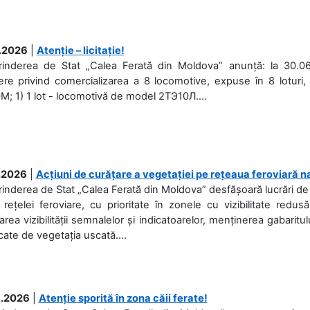
.2026
|
Atenție – licitație!
prinderea de Stat „Calea Ferată din Moldova” anunță: la 30.06
re privind comercializarea a 8 locomotive, expuse în 8 loturi, 
; 1) 1 lot - locomotivă de model 2ТЭ10Л....
.2026
|
Acțiuni de curățare a vegetației pe rețeaua feroviară n
rinderea de Stat „Calea Ferată din Moldova” desfășoară lucrări de d
 rețelei feroviare, cu prioritate în zonele cu vizibilitate redu
area vizibilității semnalelor și indicatoarelor, menținerea gabaritul
ate de vegetația uscată....
.2026
|
Atenție sporită în zona căii ferate!