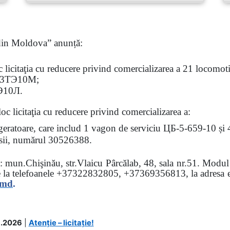
 din Moldova” anunță:
oc
licitaţia
cu reducere privind comercializarea a 21 locomotiv
3
ТЭ
10
М
;
Э
10
Л
.
loc licitaţia cu reducere
privind comercializarea a:
rigeratoare, care includ 1 vagon de serviciu ЦБ-5-659-10 și
 osii, numărul 30526388.
sa: mun.Chişinău, str.Vlaicu Pârcălab, 48, sala nr.51.
Modul d
e la
telefoanele
+37322832805, +37369356813, la adresa el
.md
.
.2026
|
Atenție – licitație!