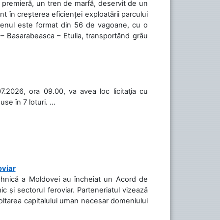
în premieră, un tren de marfă, deservit de un
 în creșterea eficienței exploatării parcului
 Trenul este format din 56 de vagoane, cu o
 – Basarabeasca – Etulia, transportând grâu
.2026, ora 09.00, va avea loc licitaţia cu
 în 7 loturi. ...
oviar
Tehnică a Moldovei au încheiat un Acord de
c și sectorul feroviar. Parteneriatul vizează
voltarea capitalului uman necesar domeniului