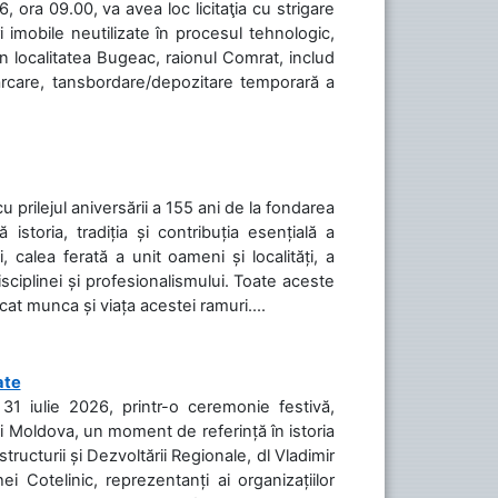
 ora 09.00, va avea loc licitaţia cu strigare
 imobile neutilizate în procesul tehnologic,
în localitatea Bugeac, raionul Comrat, includ
cărcare, tansbordare/depozitare temporară a
cu prilejul aniversării a 155 ani de la fondarea
toria, tradiția și contribuția esențială a
, calea ferată a unit oameni și localități, a
isciplinei și profesionalismului. Toate aceste
icat munca și viața acestei ramuri....
ate
31 iulie 2026, printr-o ceremonie festivă,
cii Moldova, un moment de referință în istoria
tructurii și Dezvoltării Regionale, dl Vladimir
i Cotelinic, reprezentanți ai organizațiilor