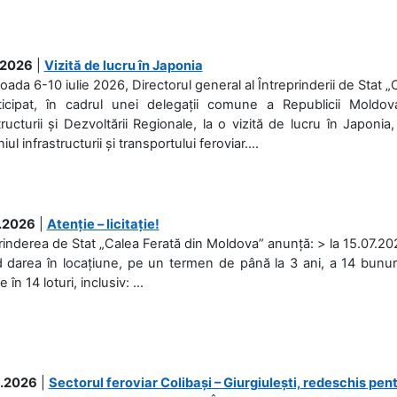
.2026
|
Vizită de lucru în Japonia
ioada 6-10 iulie 2026, Directorul general al Întreprinderii de Stat 
ticipat, în cadrul unei delegații comune a Republicii Moldova
tructurii și Dezvoltării Regionale, la o vizită de lucru în Japonia,
l infrastructurii și transportului feroviar....
.2026
|
Atenție – licitație!
rinderea de Stat „Calea Ferată din Moldova” anunță: > la 15.07.2026
d darea în locațiune, pe un termen de până la 3 ani, a 14 bunuri
în 14 loturi, inclusiv: ...
.2026
|
Sectorul feroviar Colibași – Giurgiulești, redeschis pent