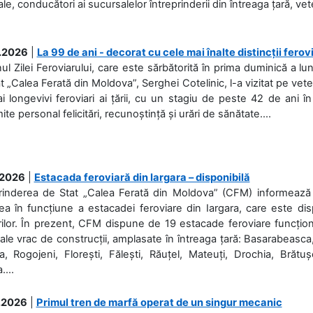
ale, conducători ai sucursalelor întreprinderii din întreaga țară, veter
.2026
|
La 99 de ani - decorat cu cele mai înalte distincții ferov
nul Zilei Feroviarului, care este sărbătorită în prima duminică a lun
t „Calea Ferată din Moldova”, Serghei Cotelinic, l-a vizitat pe ve
i longevivi feroviari ai țării, cu un stagiu de peste 42 de ani î
ite personal felicitări, recunoștință și urări de sănătate....
.2026
|
Estacada feroviară din Iargara – disponibilă
rinderea de Stat „Calea Ferată din Moldova” (CFM) informează de
a în funcțiune a estacadei feroviare din Iargara, care este di
ilor. În prezent, CFM dispune de 19 estacade feroviare funcționa
ale vrac de construcții, amplasate în întreaga țară: Basarabeasca
, Rogojeni, Florești, Fălești, Răuțel, Mateuți, Drochia, Brătușe
....
.2026
|
Primul tren de marfă operat de un singur mecanic