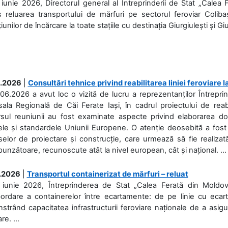
iunie 2026, Directorul general al Întreprinderii de Stat „Calea 
 reluarea transportului de mărfuri pe sectorul feroviar Coliba
iunilor de încărcare la toate stațiile cu destinația Giurgiulești și Giu
.2026
|
Consultări tehnice privind reabilitarea liniei feroviare 
06.2026 a avut loc o vizită de lucru a reprezentanților Întrepri
ala Regională de Căi Ferate Iași, în cadrul proiectului de reabi
rsul reuniunii au fost examinate aspecte privind elaborarea d
ele și standardele Uniunii Europene. O atenție deosebită a fost 
elor de proiectare și construcție, care urmează să fie realizată 
unzătoare, recunoscute atât la nivel european, cât și național. ...
.2026
|
Transportul containerizat de mărfuri – reluat
 iunie 2026, Întreprinderea de Stat „Calea Ferată din Moldo
bordare a containerelor între ecartamente: de pe linie cu ecar
trând capacitatea infrastructurii feroviare naționale de a asigur
re. ...