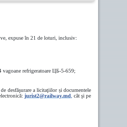
e, expuse în 21 de loturi, inclusiv:
 4 vagoane refrigeratoare ЦБ-5-659;
e desfăşurare a licitaţiilor și documentele
ectronică:
jurist2@railway.md
,
cât şi
pe