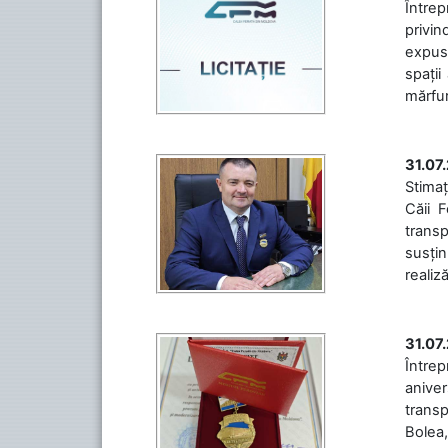
Întrep
privin
expuse
spații
mărfuri
31.07
Stimaț
Căii 
transp
susțin
realiz
31.07
Între
aniver
transp
Bolea,