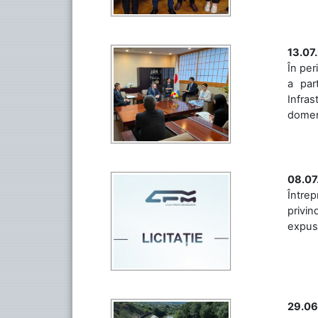
13.07
În per
a par
Infras
domeniu
08.07
Întrep
privin
expuse 
29.06