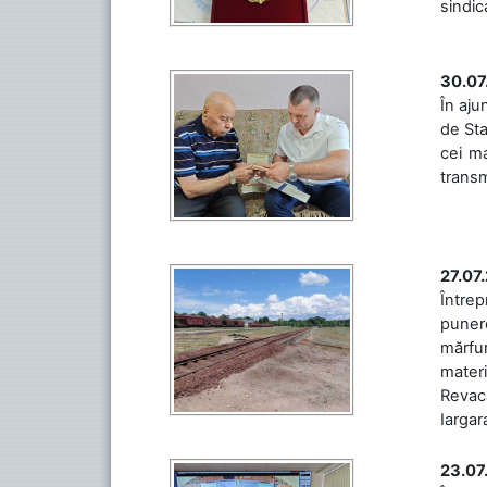
sindic
30.07
În aju
de Sta
cei ma
transm
27.07
Întrep
punere
mărfur
materi
Revaca
Iargara
23.07