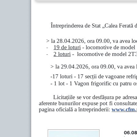
Întreprinderea de Stat „Calea Ferată
> la
28.04.2026, ora 09.00,
va avea l
-
19 de loturi
- locomotive de model
-
2 loturi
- locomotive de model
2
Т
>
la
29.04.2026
, ora 09.00, va avea 
-17 loturi - 17 secții de vagoane ref
- 1 lot - 1 Vagon frigorific cu patru
Licitațiile se vor desfășura pe adre
aferente bunurilor expuse pot fi consultat
pagina oficială a întreprinderii:
www.
cfm
06.08