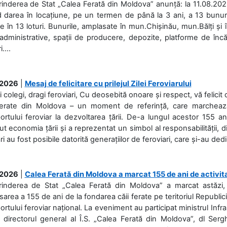
rinderea de Stat „Calea Ferată din Moldova” anunță: la 11.08.2026,
d darea în locațiune, pe un termen de până la 3 ani, a 13 bunuri
 în 13 loturi. Bunurile, amplasate în mun.Chișinău, mun.Bălți și 
 administrative, spații de producere, depozite, platforme de în
....
.2026
|
Mesaj de felicitare cu prilejul Zilei Feroviarului
i colegi, dragi feroviari, Cu deosebită onoare și respect, vă felicit 
Ferate din Moldova – un moment de referință, care marchează is
ortului feroviar la dezvoltarea țării. De-a lungul acestor 155 ani
ut economia țării și a reprezentat un simbol al responsabilității, d
ări au fost posibile datorită generațiilor de feroviari, care și-au ded
.2026
|
Calea Ferată din Moldova a marcat 155 de ani de activit
prinderea de Stat „Calea Ferată din Moldova” a marcat astăzi, 
sarea a 155 de ani de la fondarea căii ferate pe teritoriul Republi
ortului feroviar național. La eveniment au participat ministrul Infras
 directorul general al Î.S. „Calea Ferată din Moldova”, dl Serghe