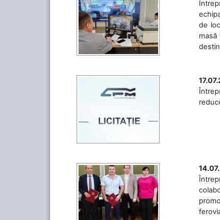
Întrep
echipa
de loc
masă t
destin
17.07
Întrep
reduce
14.07
Între
colabo
promov
ferovia