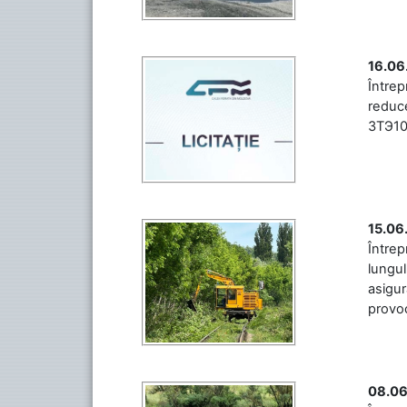
16.06
Între
reduce
3ТЭ10М
15.06
Întrep
lungul
asigur
provoc
08.06