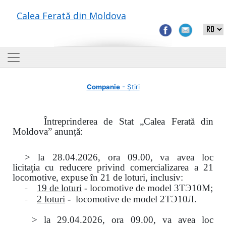
Calea Ferată din Moldova
Companie
- Știri
Întreprinderea de Stat „Calea Ferată din
Moldova” anunță:
> la
28.04.2026, ora 09.00,
va avea loc
licitaţia
cu reducere privind comercializarea a 21
locomotive, expuse în 21 de loturi, inclusiv:
-
19 de loturi
- locomotive de model
3
ТЭ
10
М
;
-
2 loturi
- locomotive de model
2
ТЭ
10
Л
.
>
la
29.04.2026
, ora 09.00, va avea loc