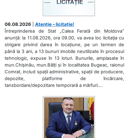
06.08.2026
|
Atenție – licitație!
Întreprinderea de Stat „Calea Ferată din Moldova”
anunță: la 11.08.2026, ora 09.00, va avea loc licitaţia cu
strigare privind darea în locațiune, pe un termen de
până la 3 ani, a 13 bunuri imobile neutilizate în procesul
tehnologic, expuse în 13 loturi. Bunurile, amplasate în
mun.Chișinău, mun.Bălți și în localitatea Bugeac, raionul
Comrat, includ spații administrative, spații de producere,
depozite, platforme de încărcare,
tansbordare/depozitare temporară a mărfuri....