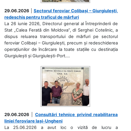
29.06.2026
|
Sectorul feroviar Colibași – Giurgiulești,
redeschis pentru traficul de mărfuri
La 26 iunie 2026, Directorul general al Întreprinderii de
Stat „Calea Ferată din Moldova”, dl Serghei Cotelinic, a
dispus reluarea transportului de mărfuri pe sectorul
feroviar Colibași – Giurgiulești, precum și redeschiderea
operațiunilor de încărcare la toate stațiile cu destinația
Giurgiulești și Giurgiulești-Port....
29.06.2026
|
Consultări tehnice privind reabilitarea
liniei feroviare Iași-Ungheni
La 25.06.2026 a avut loc o vizită de lucru a