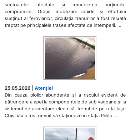
sectoarelor afectate și remedierea porțiunilor
compromise. Grație mobilizării rapide și efortului
susținut al feroviarilor, circulația trenurilor a fost reluată
treptat pe principalele trasee afectate de intemperii. ...
25.05.2026
|
Atenție!
Din cauza ploilor abundente și a riscului evident de
pătrundere a apei la componentele de sub vagoane și la
sistemul de alimentare electrică, trenul de pe ruta Iași–
Chișinău a fost nevoit să staționeze în stația Pîrlița. ...