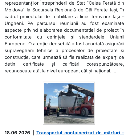
reprezentanților Întreprinderii de Stat ”Calea Ferată din
Moldova” la Sucursala Regională de Căi Ferate Iași, în
cadrul proiectului de reabilitare a liniei feroviare Iași –
Ungheni. Pe parcursul reuniunii au fost examinate
aspecte privind elaborarea documentației de proiect în
conformitate cu cerințele și standardele Uniunii
Europene. O atenție deosebită a fost acordată asigurării
supravegherii tehnice a proceselor de proiectare și
construcție, care urmează să fie realizată de experți ce
dețin certificate și calificări corespunzătoare,
recunoscute atât la nivel european, cât și național. ...
18.06.2026
|
Transportul containerizat de mărfuri –