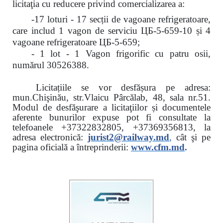
licitaţia cu reducere
privind comercializarea a:
-17 loturi - 17 secții de vagoane refrigeratoare,
care includ 1 vagon de serviciu ЦБ-5-659-10 și 4
vagoane refrigeratoare ЦБ-5-659;
- 1 lot - 1 Vagon frigorific cu patru osii,
numărul 30526388.
Licitațiile se vor desfășura pe adresa:
mun.Chişinău, str.Vlaicu Pârcălab, 48, sala nr.51.
Modul de desfăşurare a licitaţiilor și documentele
aferente bunurilor expuse pot fi consultate la
telefoanele
+37322832805, +37369356813, la
adresa electronică:
jurist2@railway.md
,
cât şi
pe
pagina oficială a întreprinderii:
www.
cfm.md
.