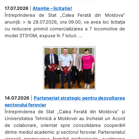
17.07.2026
|
Atenție – licitație!
Întreprinderea de Stat „Calea Ferată din Moldova”
anunță: > la 28.07.2026, ora 09.00, va avea loc licitaţia
cu reducere privind comercializarea a 7 locomotive de
model 3ТЭ10М, expuse în 7 loturi. ...
14.07.2026
|
Parteneriat strategic pentru dezvoltarea
sectorului feroviar
Întreprinderea de Stat „Calea Ferată din Moldova” și
Universitatea Tehnică a Moldovei au încheiat un Acord
de colaborare, orientat spre consolidarea cooperării
dintre mediul academic și sectorul feroviar. Parteneriatul
vizează promovarea formării profesionale, susținerea