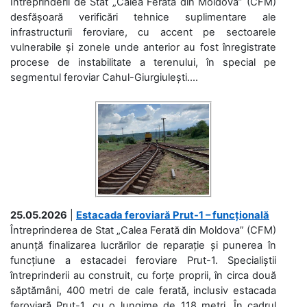
Întreprinderii de Stat „Calea Ferată din Moldova” (CFM)
desfășoară verificări tehnice suplimentare ale
infrastructurii feroviare, cu accent pe sectoarele
vulnerabile și zonele unde anterior au fost înregistrate
procese de instabilitate a terenului, în special pe
segmentul feroviar Cahul-Giurgiulești....
25.05.2026
|
Estacada feroviară Prut-1 – funcțională
Întreprinderea de Stat „Calea Ferată din Moldova” (CFM)
anunță finalizarea lucrărilor de reparație și punerea în
funcțiune a estacadei feroviare Prut-1. Specialiștii
întreprinderii au construit, cu forțe proprii, în circa două
săptămâni, 400 metri de cale ferată, inclusiv estacada
feroviară Prut-1, cu o lungime de 118 metri. În cadrul