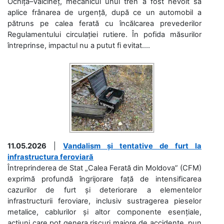
Ocnița–Vălcineț, mecanicul unui tren a fost nevoit să
aplice frânarea de urgență, după ce un automobil a
pătruns pe calea ferată cu încălcarea prevederilor
Regulamentului circulației rutiere. În pofida măsurilor
întreprinse, impactul nu a putut fi evitat....
11.05.2026
|
Vandalism și tentative de furt la
infrastructura feroviară
Întreprinderea de Stat „Calea Ferată din Moldova” (CFM)
exprimă profundă îngrijorare față de intensificarea
cazurilor de furt și deteriorare a elementelor
infrastructurii feroviare, inclusiv sustragerea pieselor
metalice, cablurilor și altor componente esențiale,
acțiuni care pot genera riscuri majore de accidente, pun