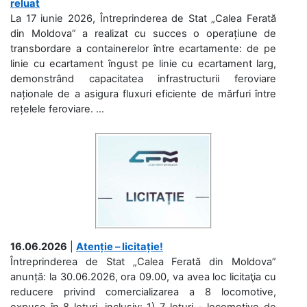
reluat
La 17 iunie 2026, Întreprinderea de Stat „Calea Ferată
din Moldova” a realizat cu succes o operațiune de
transbordare a containerelor între ecartamente: de pe
linie cu ecartament îngust pe linie cu ecartament larg,
demonstrând capacitatea infrastructurii feroviare
naționale de a asigura fluxuri eficiente de mărfuri între
rețelele feroviare. ...
16.06.2026
|
Atenție – licitație!
Întreprinderea de Stat „Calea Ferată din Moldova”
anunță: la 30.06.2026, ora 09.00, va avea loc licitaţia cu
reducere privind comercializarea a 8 locomotive,
expuse în 8 loturi, inclusiv: 1) 7 loturi - locomotive de