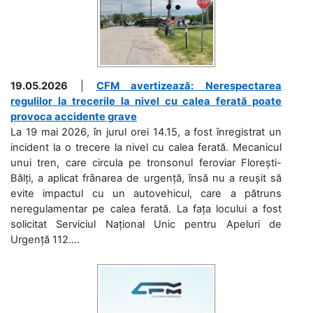
19.05.2026
|
CFM avertizează: Nerespectarea
regulilor la trecerile la nivel cu calea ferată poate
provoca accidente grave
La 19 mai 2026, în jurul orei 14.15, a fost înregistrat un
incident la o trecere la nivel cu calea ferată. Mecanicul
unui tren, care circula pe tronsonul feroviar Florești-
Bălți, a aplicat frânarea de urgență, însă nu a reușit să
evite impactul cu un autovehicul, care a pătruns
neregulamentar pe calea ferată. La fața locului a fost
solicitat Serviciul Național Unic pentru Apeluri de
Urgență 112....