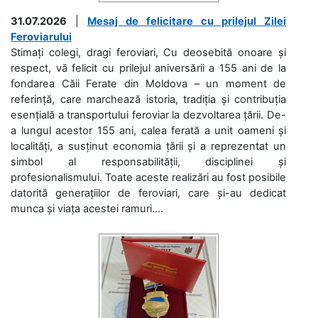
31.07.2026
|
Mesaj de felicitare cu prilejul Zilei
Feroviarului
Stimați colegi, dragi feroviari, Cu deosebită onoare și
respect, vă felicit cu prilejul aniversării a 155 ani de la
fondarea Căii Ferate din Moldova – un moment de
referință, care marchează istoria, tradiția și contribuția
esențială a transportului feroviar la dezvoltarea țării. De-
a lungul acestor 155 ani, calea ferată a unit oameni și
localități, a susținut economia țării și a reprezentat un
simbol al responsabilității, disciplinei și
profesionalismului. Toate aceste realizări au fost posibile
datorită generațiilor de feroviari, care și-au dedicat
munca și viața acestei ramuri....