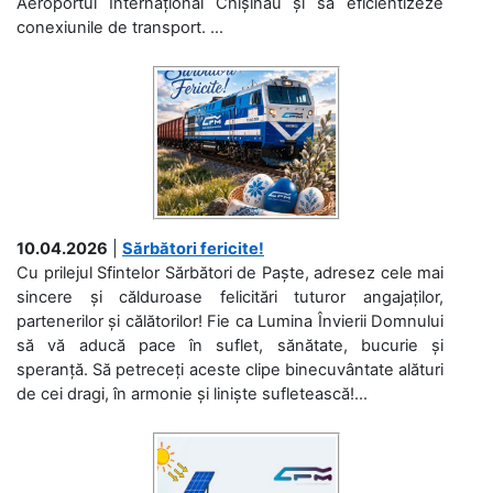
Aeroportul Internațional Chișinău și să eficientizeze
conexiunile de transport. ...
10.04.2026
|
Sărbători fericite!
Cu prilejul Sfintelor Sărbători de Paște, adresez cele mai
sincere și călduroase felicitări tuturor angajaților,
partenerilor și călătorilor! Fie ca Lumina Învierii Domnului
să vă aducă pace în suflet, sănătate, bucurie și
speranță. Să petreceți aceste clipe binecuvântate alături
de cei dragi, în armonie și liniște sufletească!...