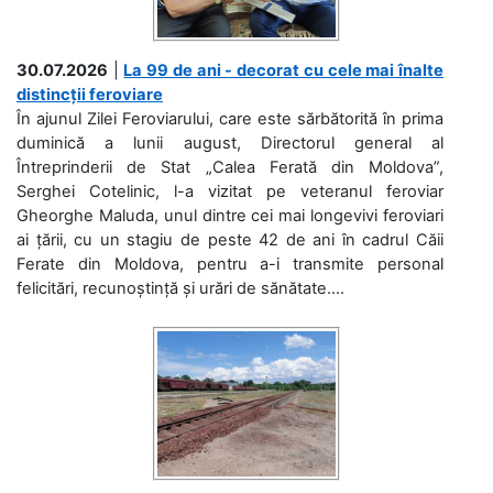
30.07.2026
|
La 99 de ani - decorat cu cele mai înalte
distincții feroviare
În ajunul Zilei Feroviarului, care este sărbătorită în prima
duminică a lunii august, Directorul general al
Întreprinderii de Stat „Calea Ferată din Moldova”,
Serghei Cotelinic, l-a vizitat pe veteranul feroviar
Gheorghe Maluda, unul dintre cei mai longevivi feroviari
ai țării, cu un stagiu de peste 42 de ani în cadrul Căii
Ferate din Moldova, pentru a-i transmite personal
felicitări, recunoștință și urări de sănătate....