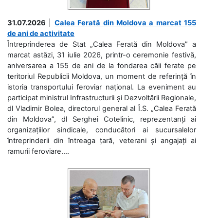
31.07.2026
|
Calea Ferată din Moldova a marcat 155
de ani de activitate
Întreprinderea de Stat „Calea Ferată din Moldova” a
marcat astăzi, 31 iulie 2026, printr-o ceremonie festivă,
aniversarea a 155 de ani de la fondarea căii ferate pe
teritoriul Republicii Moldova, un moment de referință în
istoria transportului feroviar național. La eveniment au
participat ministrul Infrastructurii și Dezvoltării Regionale,
dl Vladimir Bolea, directorul general al Î.S. „Calea Ferată
din Moldova”, dl Serghei Cotelinic, reprezentanți ai
organizațiilor sindicale, conducători ai sucursalelor
întreprinderii din întreaga țară, veterani și angajați ai
ramurii feroviare....