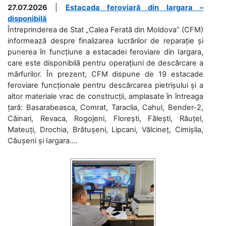
27.07.2026
|
Estacada feroviară din Iargara –
disponibilă
Întreprinderea de Stat „Calea Ferată din Moldova” (CFM)
informează despre finalizarea lucrărilor de reparație și
punerea în funcțiune a estacadei feroviare din Iargara,
care este disponibilă pentru operațiuni de descărcare a
mărfurilor. În prezent, CFM dispune de 19 estacade
feroviare funcționale pentru descărcarea pietrișului și a
altor materiale vrac de construcții, amplasate în întreaga
țară: Basarabeasca, Comrat, Taraclia, Cahul, Bender-2,
Căinari, Revaca, Rogojeni, Florești, Fălești, Răuțel,
Mateuți, Drochia, Brătușeni, Lipcani, Vălcineț, Cimișlia,
Căușeni și Iargara....