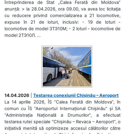
Întreprinderea de Stat „Calea Ferată din Moldova”
anunță: > la 28.04.2026, ora 09.00, va avea loc licitaţia
cu reducere privind comercializarea a 21 locomotive,
expuse în 21 de loturi, inclusiv: - 19 de loturi -
locomotive de model 3ТЭ10М; - 2 loturi - locomotive de
model 2ТЭ10Л. ...
14.04.2026
|
Testarea conexiunii Chișinău – Aeroport
La 14 aprilie 2026, ÎS “Calea Ferată din Moldova”, în
comun cu ÎS “Aeroportul Internațional Chișinău” și SA
“Administrația Națională a Drumurilor”, a efectuat
testarea rutei speciale “Chișinău – Revaca – Aeroport”, o
inițiativă menită să optimizeze accesul călătorilor către