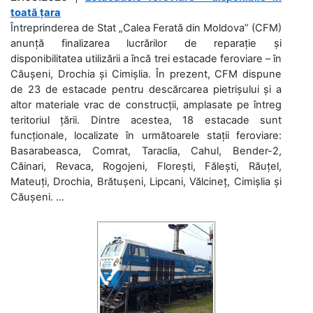
toată țara
Întreprinderea de Stat „Calea Ferată din Moldova” (CFM)
anunță finalizarea lucrărilor de reparație și
disponibilitatea utilizării a încă trei estacade feroviare – în
Căușeni, Drochia și Cimișlia. În prezent, CFM dispune
de 23 de estacade pentru descărcarea pietrișului și a
altor materiale vrac de construcții, amplasate pe întreg
teritoriul țării. Dintre acestea, 18 estacade sunt
funcționale, localizate în următoarele stații feroviare:
Basarabeasca, Comrat, Taraclia, Cahul, Bender-2,
Căinari, Revaca, Rogojeni, Florești, Fălești, Răuțel,
Mateuți, Drochia, Brătușeni, Lipcani, Vălcineț, Cimișlia și
Căușeni. ...