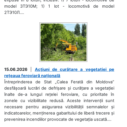
model 3ТЭ10М; 1) 1 lot - locomotivă de model
2ТЭ10Л....
15.06.2026
|
Acțiuni de curățare a vegetației pe
rețeaua feroviară națională
Întreprinderea de Stat „Calea Ferată din Moldova”
desfășoară lucrări de defrișare și curățare a vegetației
înalte de-a lungul rețelei feroviare, cu prioritate în
zonele cu vizibilitate redusă. Aceste intervenții sunt
necesare pentru asigurarea vizibilității semnalelor și
indicatoarelor, menținerea gabaritului de liberă trecere și
prevenirea incendiilor provocate de vegetația uscată....