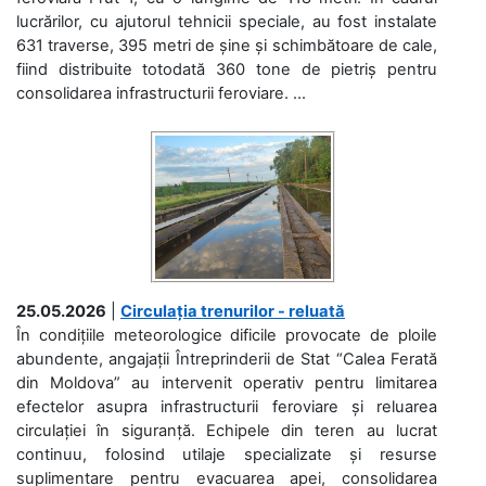
lucrărilor, cu ajutorul tehnicii speciale, au fost instalate
631 traverse, 395 metri de șine și schimbătoare de cale,
fiind distribuite totodată 360 tone de pietriș pentru
consolidarea infrastructurii feroviare. ...
25.05.2026
|
Circulația trenurilor - reluată
În condițiile meteorologice dificile provocate de ploile
abundente, angajații Întreprinderii de Stat “Calea Ferată
din Moldova” au intervenit operativ pentru limitarea
efectelor asupra infrastructurii feroviare și reluarea
circulației în siguranță. Echipele din teren au lucrat
continuu, folosind utilaje specializate și resurse
suplimentare pentru evacuarea apei, consolidarea