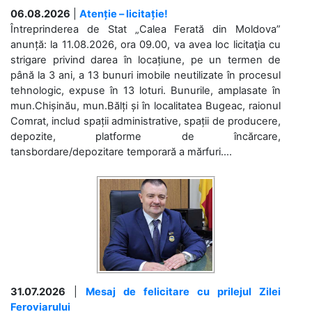
06.08.2026
|
Atenție – licitație!
Întreprinderea de Stat „Calea Ferată din Moldova”
anunță: la 11.08.2026, ora 09.00, va avea loc licitaţia cu
strigare privind darea în locațiune, pe un termen de
până la 3 ani, a 13 bunuri imobile neutilizate în procesul
tehnologic, expuse în 13 loturi. Bunurile, amplasate în
mun.Chișinău, mun.Bălți și în localitatea Bugeac, raionul
Comrat, includ spații administrative, spații de producere,
depozite, platforme de încărcare,
tansbordare/depozitare temporară a mărfuri....
31.07.2026
|
Mesaj de felicitare cu prilejul Zilei
Feroviarului