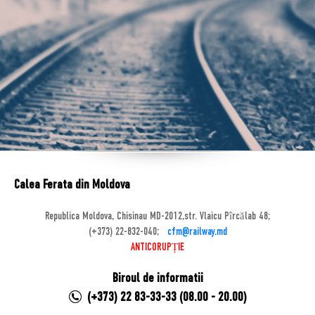
Calea Ferata din Moldova
Republica Moldova, Chisinau MD-2012,str. Vlaicu Pîrcălab 48;
(+373) 22-832-040;
cfm@railway.md
ANTICORUPȚIE
Biroul de informatii
(+373) 22 83-33-33 (08.00 - 20.00)