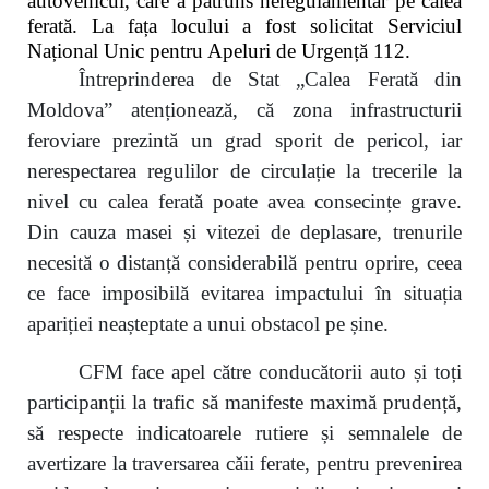
autovehicul, care a pătruns neregulamentar pe calea
ferată. La fața locului a fost solicitat Serviciul
Național Unic pentru Apeluri de Urgență 112.
Întreprinderea de Stat „Calea Ferată din
Moldova” atenționează, că zona infrastructurii
feroviare prezintă un grad sporit de pericol, iar
nerespectarea regulilor de circulație la trecerile la
nivel cu calea ferată poate avea consecințe grave.
Din cauza masei și vitezei de deplasare, trenurile
necesită o distanță considerabilă pentru oprire, ceea
ce face imposibilă evitarea impactului în situația
apariției neașteptate a unui obstacol pe șine.
CFM face apel către conducătorii auto și toți
participanții la trafic să manifeste maximă prudență,
să respecte indicatoarele rutiere și semnalele de
avertizare la traversarea căii ferate, pentru prevenirea