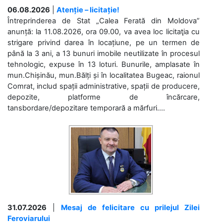
06.08.2026
|
Atenție – licitație!
Întreprinderea de Stat „Calea Ferată din Moldova”
anunță: la 11.08.2026, ora 09.00, va avea loc licitaţia cu
strigare privind darea în locațiune, pe un termen de
până la 3 ani, a 13 bunuri imobile neutilizate în procesul
tehnologic, expuse în 13 loturi. Bunurile, amplasate în
mun.Chișinău, mun.Bălți și în localitatea Bugeac, raionul
Comrat, includ spații administrative, spații de producere,
depozite, platforme de încărcare,
tansbordare/depozitare temporară a mărfuri....
31.07.2026
|
Mesaj de felicitare cu prilejul Zilei
Feroviarului