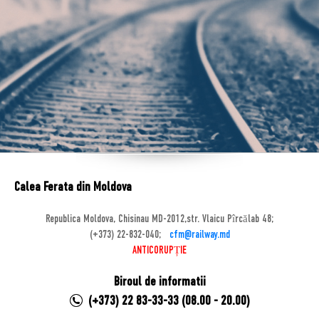
Calea Ferata din Moldova
Republica Moldova, Chisinau MD-2012,str. Vlaicu Pîrcălab 48;
(+373) 22-832-040;
cfm@railway.md
ANTICORUPȚIE
Biroul de informatii
(+373) 22 83-33-33 (08.00 - 20.00)