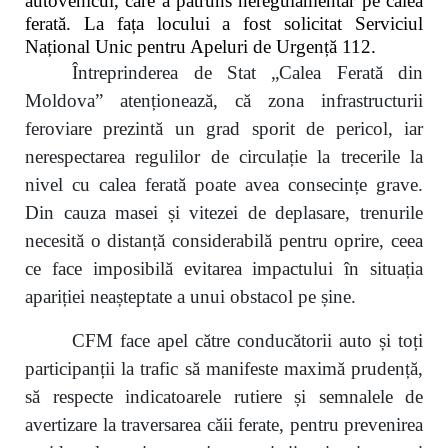
autovehicul, care a pătruns neregulamentar pe calea
ferată. La fața locului a fost solicitat Serviciul
Național Unic pentru Apeluri de Urgență 112.
Întreprinderea de Stat „Calea Ferată din
Moldova” atenționează, că zona infrastructurii
feroviare prezintă un grad sporit de pericol, iar
nerespectarea regulilor de circulație la trecerile la
nivel cu calea ferată poate avea consecințe grave.
Din cauza masei și vitezei de deplasare, trenurile
necesită o distanță considerabilă pentru oprire, ceea
ce face imposibilă evitarea impactului în situația
apariției neașteptate a unui obstacol pe șine.
CFM face apel către conducătorii auto și toți
participanții la trafic să manifeste maximă prudență,
să respecte indicatoarele rutiere și semnalele de
avertizare la traversarea căii ferate, pentru prevenirea