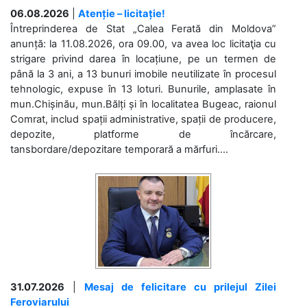
06.08.2026
|
Atenție – licitație!
Întreprinderea de Stat „Calea Ferată din Moldova”
anunță: la 11.08.2026, ora 09.00, va avea loc licitaţia cu
strigare privind darea în locațiune, pe un termen de
până la 3 ani, a 13 bunuri imobile neutilizate în procesul
tehnologic, expuse în 13 loturi. Bunurile, amplasate în
mun.Chișinău, mun.Bălți și în localitatea Bugeac, raionul
Comrat, includ spații administrative, spații de producere,
depozite, platforme de încărcare,
tansbordare/depozitare temporară a mărfuri....
31.07.2026
|
Mesaj de felicitare cu prilejul Zilei
Feroviarului