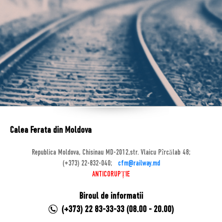
Calea Ferata din Moldova
Republica Moldova, Chisinau MD-2012,str. Vlaicu Pîrcălab 48;
(+373) 22-832-040;
cfm@railway.md
ANTICORUPȚIE
Biroul de informatii
(+373) 22 83-33-33 (08.00 - 20.00)