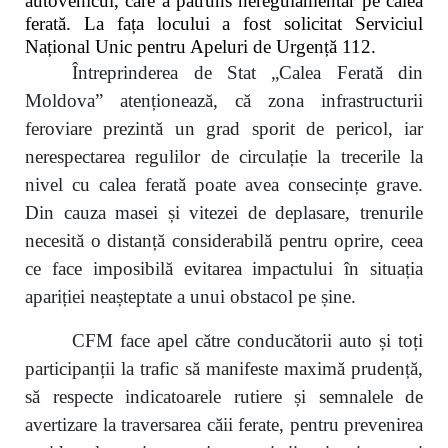
autovehicul, care a pătruns neregulamentar pe calea
ferată. La fața locului a fost solicitat Serviciul
Național Unic pentru Apeluri de Urgență 112.
Întreprinderea de Stat „Calea Ferată din
Moldova” atenționează, că zona infrastructurii
feroviare prezintă un grad sporit de pericol, iar
nerespectarea regulilor de circulație la trecerile la
nivel cu calea ferată poate avea consecințe grave.
Din cauza masei și vitezei de deplasare, trenurile
necesită o distanță considerabilă pentru oprire, ceea
ce face imposibilă evitarea impactului în situația
apariției neașteptate a unui obstacol pe șine.
CFM face apel către conducătorii auto și toți
participanții la trafic să manifeste maximă prudență,
să respecte indicatoarele rutiere și semnalele de
avertizare la traversarea căii ferate, pentru prevenirea