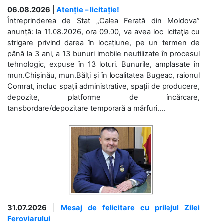
06.08.2026
|
Atenție – licitație!
Întreprinderea de Stat „Calea Ferată din Moldova”
anunță: la 11.08.2026, ora 09.00, va avea loc licitaţia cu
strigare privind darea în locațiune, pe un termen de
până la 3 ani, a 13 bunuri imobile neutilizate în procesul
tehnologic, expuse în 13 loturi. Bunurile, amplasate în
mun.Chișinău, mun.Bălți și în localitatea Bugeac, raionul
Comrat, includ spații administrative, spații de producere,
depozite, platforme de încărcare,
tansbordare/depozitare temporară a mărfuri....
31.07.2026
|
Mesaj de felicitare cu prilejul Zilei
Feroviarului