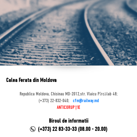
Calea Ferata din Moldova
Republica Moldova, Chisinau MD-2012,str. Vlaicu Pîrcălab 48;
(+373) 22-832-040;
cfm@railway.md
ANTICORUPȚIE
Biroul de informatii
(+373) 22 83-33-33 (08.00 - 20.00)