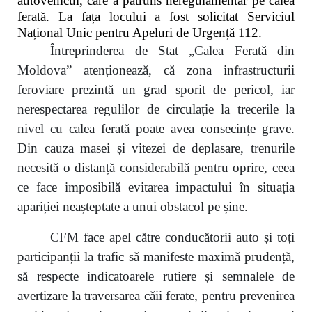
autovehicul, care a pătruns neregulamentar pe calea
ferată. La fața locului a fost solicitat Serviciul
Național Unic pentru Apeluri de Urgență 112.
Întreprinderea de Stat „Calea Ferată din
Moldova” atenționează, că zona infrastructurii
feroviare prezintă un grad sporit de pericol, iar
nerespectarea regulilor de circulație la trecerile la
nivel cu calea ferată poate avea consecințe grave.
Din cauza masei și vitezei de deplasare, trenurile
necesită o distanță considerabilă pentru oprire, ceea
ce face imposibilă evitarea impactului în situația
apariției neașteptate a unui obstacol pe șine.
CFM face apel către conducătorii auto și toți
participanții la trafic să manifeste maximă prudență,
să respecte indicatoarele rutiere și semnalele de
avertizare la traversarea căii ferate, pentru prevenirea