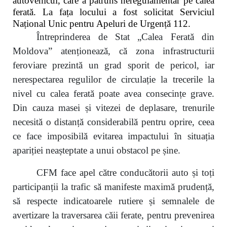
autovehicul, care a pătruns neregulamentar pe calea
ferată. La fața locului a fost solicitat Serviciul
Național Unic pentru Apeluri de Urgență 112.
Întreprinderea de Stat „Calea Ferată din
Moldova” atenționează, că zona infrastructurii
feroviare prezintă un grad sporit de pericol, iar
nerespectarea regulilor de circulație la trecerile la
nivel cu calea ferată poate avea consecințe grave.
Din cauza masei și vitezei de deplasare, trenurile
necesită o distanță considerabilă pentru oprire, ceea
ce face imposibilă evitarea impactului în situația
apariției neașteptate a unui obstacol pe șine.
CFM face apel către conducătorii auto și toți
participanții la trafic să manifeste maximă prudență,
să respecte indicatoarele rutiere și semnalele de
avertizare la traversarea căii ferate, pentru prevenirea