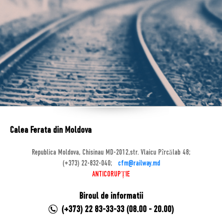
Calea Ferata din Moldova
Republica Moldova, Chisinau MD-2012,str. Vlaicu Pîrcălab 48;
(+373) 22-832-040;
cfm@railway.md
ANTICORUPȚIE
Biroul de informatii
(+373) 22 83-33-33 (08.00 - 20.00)