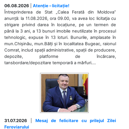
06.08.2026
|
Atenție – licitație!
Întreprinderea de Stat „Calea Ferată din Moldova”
anunță: la 11.08.2026, ora 09.00, va avea loc licitaţia cu
strigare privind darea în locațiune, pe un termen de
până la 3 ani, a 13 bunuri imobile neutilizate în procesul
tehnologic, expuse în 13 loturi. Bunurile, amplasate în
mun.Chișinău, mun.Bălți și în localitatea Bugeac, raionul
Comrat, includ spații administrative, spații de producere,
depozite, platforme de încărcare,
tansbordare/depozitare temporară a mărfuri....
31.07.2026
|
Mesaj de felicitare cu prilejul Zilei
Feroviarului