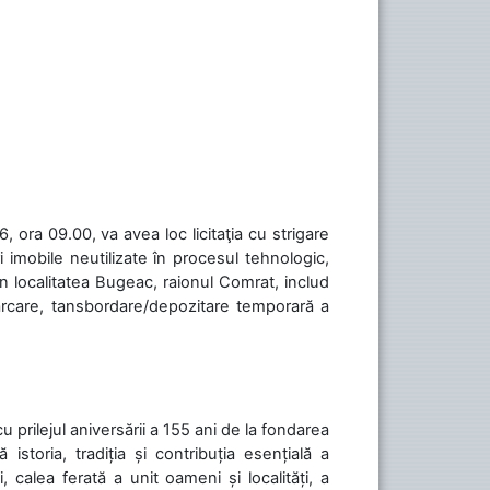
 ora 09.00, va avea loc licitaţia cu strigare
 imobile neutilizate în procesul tehnologic,
în localitatea Bugeac, raionul Comrat, includ
cărcare, tansbordare/depozitare temporară a
cu prilejul aniversării a 155 ani de la fondarea
toria, tradiția și contribuția esențială a
, calea ferată a unit oameni și localități, a