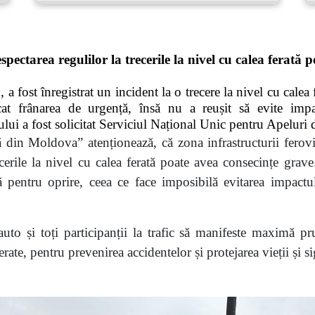
ectarea regulilor la trecerile la nivel cu calea ferată
a fost înregistrat un incident la o trecere la nivel cu calea
licat frânarea de urgență, însă nu a reușit să evite im
ului a fost solicitat Serviciul Național Unic pentru Apeluri
ă din Moldova” atenționează, că zona infrastructurii ferovi
recerile la nivel cu calea ferată poate avea consecințe grav
ă pentru oprire, ceea ce face imposibilă evitarea impactul
to și toți participanții la trafic să manifeste maximă prud
ferate, pentru prevenirea accidentelor și protejarea vieții și 