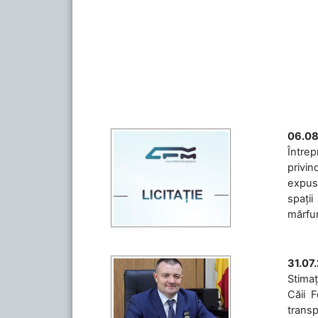
06.08
Întrep
privin
expuse
spații
mărfuri
31.07
Stimaț
Căii 
transp