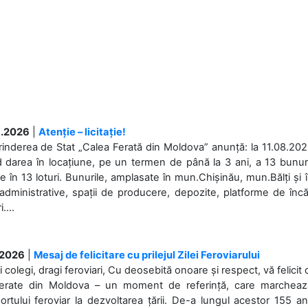
.2026
|
Atenție – licitație!
rinderea de Stat „Calea Ferată din Moldova” anunță: la 11.08.2026,
d darea în locațiune, pe un termen de până la 3 ani, a 13 bunuri
 în 13 loturi. Bunurile, amplasate în mun.Chișinău, mun.Bălți și 
 administrative, spații de producere, depozite, platforme de în
....
.2026
|
Mesaj de felicitare cu prilejul Zilei Feroviarului
i colegi, dragi feroviari, Cu deosebită onoare și respect, vă felicit 
Ferate din Moldova – un moment de referință, care marchează is
ortului feroviar la dezvoltarea țării. De-a lungul acestor 155 ani