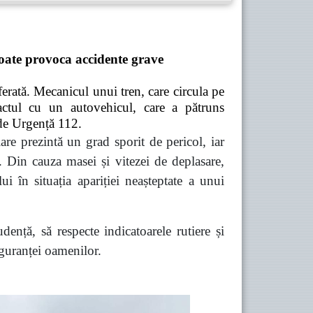
 poate provoca accidente grave
 ferată. Mecanicul unui tren, care circula pe
pactul cu un autovehicul, care a pătruns
 de Urgență 112.
are prezintă un grad sporit de pericol, iar
e. Din cauza masei și vitezei de deplasare,
ui în situația apariției neașteptate a unui
ență, să respecte indicatoarele rutiere și
siguranței oamenilor.