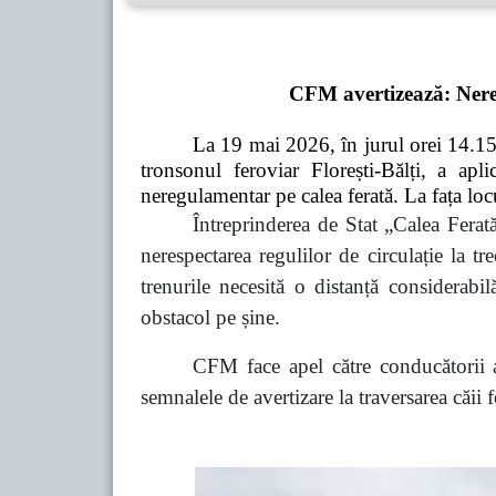
CFM avertizează: Neresp
La 19 mai 2026, în jurul orei 14.15, 
tronsonul feroviar Florești-Bălți, a ap
neregulamentar pe calea ferată. La fața loc
Întreprinderea de Stat „Calea Ferat
nerespectarea regulilor de circulație la t
trenurile necesită o distanță considerabil
obstacol pe șine.
CFM face apel către conducătorii au
semnalele de avertizare la traversarea căii 