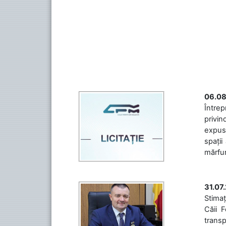
06.08
Întrep
privin
expuse
spații
mărfuri
31.07
Stimaț
Căii 
transp