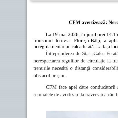
CFM avertizează: Neresp
La 19 mai 2026, în jurul orei 14.15, 
tronsonul feroviar Florești-Bălți, a ap
neregulamentar pe calea ferată. La fața loc
Întreprinderea de Stat „Calea Ferat
nerespectarea regulilor de circulație la t
trenurile necesită o distanță considerabil
obstacol pe șine.
CFM face apel către conducătorii au
semnalele de avertizare la traversarea căii 