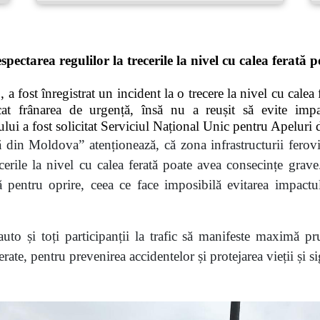
ectarea regulilor la trecerile la nivel cu calea ferată
a fost înregistrat un incident la o trecere la nivel cu calea
licat frânarea de urgență, însă nu a reușit să evite im
ului a fost solicitat Serviciul Național Unic pentru Apeluri
ă din Moldova” atenționează, că zona infrastructurii ferovi
recerile la nivel cu calea ferată poate avea consecințe grav
ă pentru oprire, ceea ce face imposibilă evitarea impactul
to și toți participanții la trafic să manifeste maximă prud
ferate, pentru prevenirea accidentelor și protejarea vieții și 