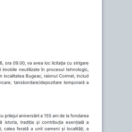
 ora 09.00, va avea loc licitaţia cu strigare
 imobile neutilizate în procesul tehnologic,
în localitatea Bugeac, raionul Comrat, includ
cărcare, tansbordare/depozitare temporară a
cu prilejul aniversării a 155 ani de la fondarea
toria, tradiția și contribuția esențială a
, calea ferată a unit oameni și localități, a