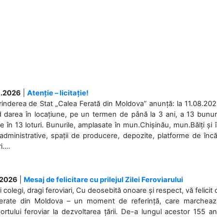
.2026
|
Atenție – licitație!
rinderea de Stat „Calea Ferată din Moldova” anunță: la 11.08.2026,
d darea în locațiune, pe un termen de până la 3 ani, a 13 bunuri
 în 13 loturi. Bunurile, amplasate în mun.Chișinău, mun.Bălți și 
 administrative, spații de producere, depozite, platforme de în
....
.2026
|
Mesaj de felicitare cu prilejul Zilei Feroviarului
i colegi, dragi feroviari, Cu deosebită onoare și respect, vă felicit 
Ferate din Moldova – un moment de referință, care marchează is
ortului feroviar la dezvoltarea țării. De-a lungul acestor 155 ani