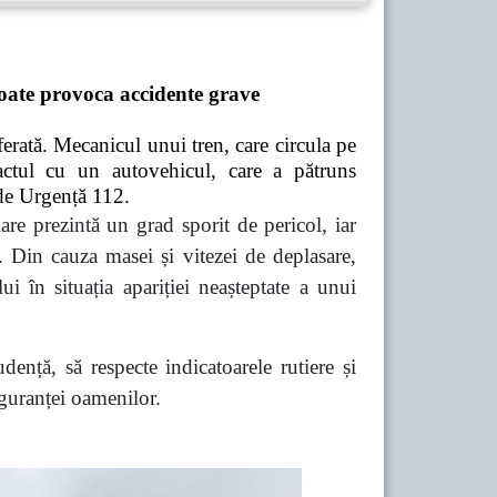
 poate provoca accidente grave
 ferată. Mecanicul unui tren, care circula pe
pactul cu un autovehicul, care a pătruns
 de Urgență 112.
are prezintă un grad sporit de pericol, iar
e. Din cauza masei și vitezei de deplasare,
ui în situația apariției neașteptate a unui
ență, să respecte indicatoarele rutiere și
siguranței oamenilor.