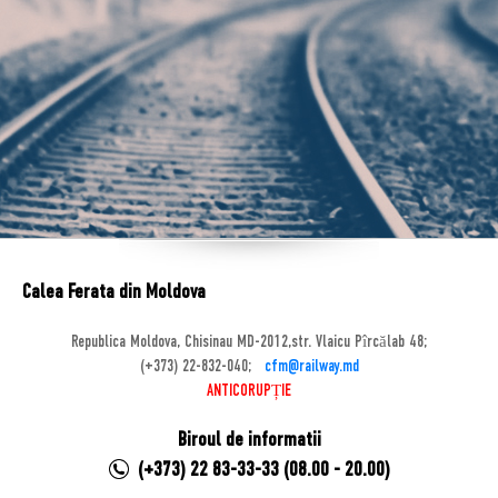
Calea Ferata din Moldova
Republica Moldova, Chisinau MD-2012,str. Vlaicu Pîrcălab 48;
(+373) 22-832-040;
cfm@railway.md
ANTICORUPȚIE
Biroul de informatii
(+373) 22 83-33-33 (08.00 - 20.00)