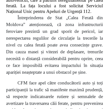
autovehicul, care a pătruns neregulamentar pe calea
ferată. La fața locului a fost solicitat Serviciul
Național Unic pentru Apeluri de Urgență 112.
Întreprinderea de Stat „Calea Ferată din
Moldova” atenționează, că zona infrastructurii
feroviare prezintă un grad sporit de pericol, iar
nerespectarea regulilor de circulație la trecerile la
nivel cu calea ferată poate avea consecințe grave.
Din cauza masei și vitezei de deplasare, trenurile
necesită o distanță considerabilă pentru oprire, ceea
ce face imposibilă evitarea impactului în situația
apariției neașteptate a unui obstacol pe șine.
CFM face apel către conducătorii auto și toți
participanții la trafic să manifeste maximă prudență,
să respecte indicatoarele rutiere și semnalele de
avertizare la traversarea căii ferate, pentru prevenirea