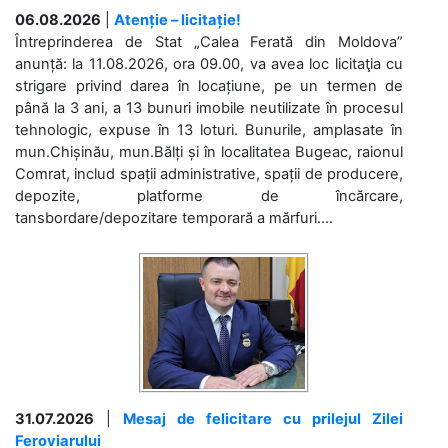
06.08.2026
|
Atenție – licitație!
Întreprinderea de Stat „Calea Ferată din Moldova”
anunță: la 11.08.2026, ora 09.00, va avea loc licitaţia cu
strigare privind darea în locațiune, pe un termen de
până la 3 ani, a 13 bunuri imobile neutilizate în procesul
tehnologic, expuse în 13 loturi. Bunurile, amplasate în
mun.Chișinău, mun.Bălți și în localitatea Bugeac, raionul
Comrat, includ spații administrative, spații de producere,
depozite, platforme de încărcare,
tansbordare/depozitare temporară a mărfuri....
31.07.2026
|
Mesaj de felicitare cu prilejul Zilei
Feroviarului