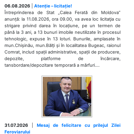
06.08.2026
|
Atenție – licitație!
Întreprinderea de Stat „Calea Ferată din Moldova”
anunță: la 11.08.2026, ora 09.00, va avea loc licitaţia cu
strigare privind darea în locațiune, pe un termen de
până la 3 ani, a 13 bunuri imobile neutilizate în procesul
tehnologic, expuse în 13 loturi. Bunurile, amplasate în
mun.Chișinău, mun.Bălți și în localitatea Bugeac, raionul
Comrat, includ spații administrative, spații de producere,
depozite, platforme de încărcare,
tansbordare/depozitare temporară a mărfuri....
31.07.2026
|
Mesaj de felicitare cu prilejul Zilei
Feroviarului