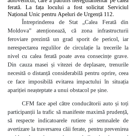
autovehicul, care a pătruns neregulamentar pe calea
ferată. La fața locului a fost solicitat Serviciul
Național Unic pentru Apeluri de Urgență 112.
Întreprinderea de Stat „Calea Ferată din
Moldova” atenționează, că zona infrastructurii
feroviare prezintă un grad sporit de pericol, iar
nerespectarea regulilor de circulație la trecerile la
nivel cu calea ferată poate avea consecințe grave.
Din cauza masei și vitezei de deplasare, trenurile
necesită o distanță considerabilă pentru oprire, ceea
ce face imposibilă evitarea impactului în situația
apariției neașteptate a unui obstacol pe șine.
CFM face apel către conducătorii auto și toți
participanții la trafic să manifeste maximă prudență,
să respecte indicatoarele rutiere și semnalele de
avertizare la traversarea căii ferate, pentru prevenirea