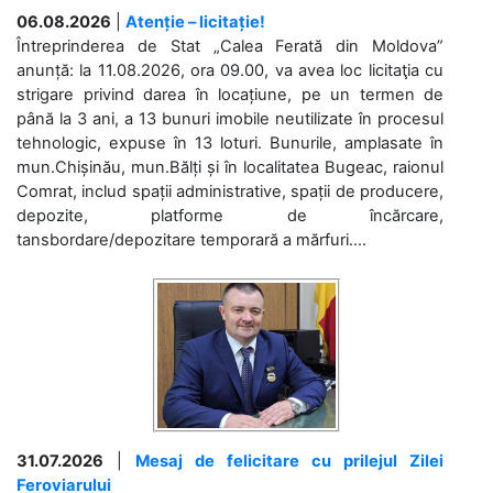
06.08.2026
|
Atenție – licitație!
Întreprinderea de Stat „Calea Ferată din Moldova”
anunță: la 11.08.2026, ora 09.00, va avea loc licitaţia cu
strigare privind darea în locațiune, pe un termen de
până la 3 ani, a 13 bunuri imobile neutilizate în procesul
tehnologic, expuse în 13 loturi. Bunurile, amplasate în
mun.Chișinău, mun.Bălți și în localitatea Bugeac, raionul
Comrat, includ spații administrative, spații de producere,
depozite, platforme de încărcare,
tansbordare/depozitare temporară a mărfuri....
31.07.2026
|
Mesaj de felicitare cu prilejul Zilei
Feroviarului