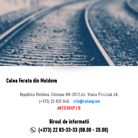
Calea Ferata din Moldova
Republica Moldova, Chisinau MD-2012,str. Vlaicu Pîrcălab 48;
(+373) 22-832-040;
cfm@railway.md
ANTICORUPȚIE
Biroul de informatii
(+373) 22 83-33-33 (08.00 - 20.00)