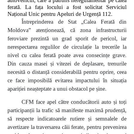
autovehicul, care a pătruns neregulamentar pe calea
ferată. La fața locului a fost solicitat Serviciul
Național Unic pentru Apeluri de Urgență 112.
Întreprinderea de Stat „Calea Ferată din
Moldova” atenționează, că zona infrastructurii
feroviare prezintă un grad sporit de pericol, iar
nerespectarea regulilor de circulație la trecerile la
nivel cu calea ferată poate avea consecințe grave.
Din cauza masei și vitezei de deplasare, trenurile
necesită o distanță considerabilă pentru oprire, ceea
ce face imposibilă evitarea impactului în situația
apariției neașteptate a unui obstacol pe șine.
CFM face apel către conducătorii auto și toți
participanții la trafic să manifeste maximă prudență,
să respecte indicatoarele rutiere și semnalele de
avertizare la traversarea căii ferate, pentru prevenirea