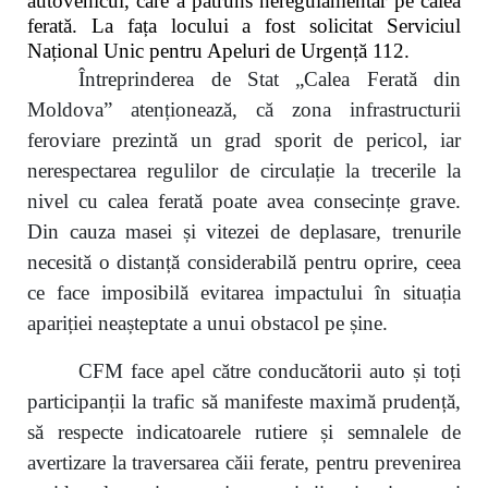
autovehicul, care a pătruns neregulamentar pe calea
ferată. La fața locului a fost solicitat Serviciul
Național Unic pentru Apeluri de Urgență 112.
Întreprinderea de Stat „Calea Ferată din
Moldova” atenționează, că zona infrastructurii
feroviare prezintă un grad sporit de pericol, iar
nerespectarea regulilor de circulație la trecerile la
nivel cu calea ferată poate avea consecințe grave.
Din cauza masei și vitezei de deplasare, trenurile
necesită o distanță considerabilă pentru oprire, ceea
ce face imposibilă evitarea impactului în situația
apariției neașteptate a unui obstacol pe șine.
CFM face apel către conducătorii auto și toți
participanții la trafic să manifeste maximă prudență,
să respecte indicatoarele rutiere și semnalele de
avertizare la traversarea căii ferate, pentru prevenirea