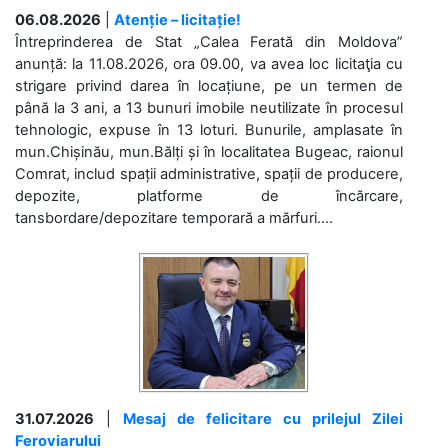
06.08.2026
|
Atenție – licitație!
Întreprinderea de Stat „Calea Ferată din Moldova”
anunță: la 11.08.2026, ora 09.00, va avea loc licitaţia cu
strigare privind darea în locațiune, pe un termen de
până la 3 ani, a 13 bunuri imobile neutilizate în procesul
tehnologic, expuse în 13 loturi. Bunurile, amplasate în
mun.Chișinău, mun.Bălți și în localitatea Bugeac, raionul
Comrat, includ spații administrative, spații de producere,
depozite, platforme de încărcare,
tansbordare/depozitare temporară a mărfuri....
31.07.2026
|
Mesaj de felicitare cu prilejul Zilei
Feroviarului