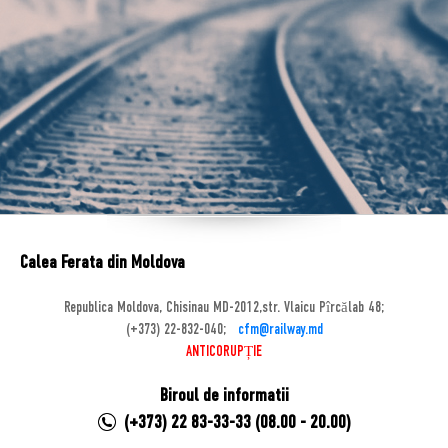
Calea Ferata din Moldova
Republica Moldova, Chisinau MD-2012,str. Vlaicu Pîrcălab 48;
(+373) 22-832-040;
cfm@railway.md
ANTICORUPȚIE
Biroul de informatii
(+373) 22 83-33-33 (08.00 - 20.00)