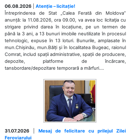
06.08.2026
|
Atenție – licitație!
Întreprinderea de Stat „Calea Ferată din Moldova”
anunță: la 11.08.2026, ora 09.00, va avea loc licitaţia cu
strigare privind darea în locațiune, pe un termen de
până la 3 ani, a 13 bunuri imobile neutilizate în procesul
tehnologic, expuse în 13 loturi. Bunurile, amplasate în
mun.Chișinău, mun.Bălți și în localitatea Bugeac, raionul
Comrat, includ spații administrative, spații de producere,
depozite, platforme de încărcare,
tansbordare/depozitare temporară a mărfuri....
31.07.2026
|
Mesaj de felicitare cu prilejul Zilei
Feroviarului