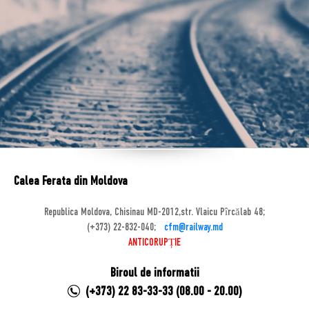
Calea Ferata din Moldova
Republica Moldova, Chisinau MD-2012,str. Vlaicu Pîrcălab 48;
(+373) 22-832-040;
cfm@railway.md
ANTICORUPȚIE
Biroul de informatii
(+373) 22 83-33-33 (08.00 - 20.00)