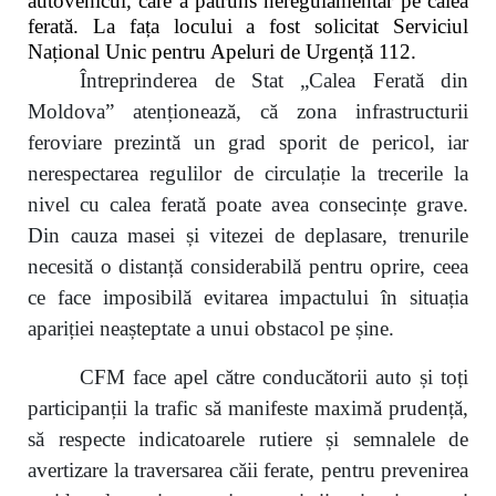
autovehicul, care a pătruns neregulamentar pe calea
ferată. La fața locului a fost solicitat Serviciul
Național Unic pentru Apeluri de Urgență 112.
Întreprinderea de Stat „Calea Ferată din
Moldova” atenționează, că zona infrastructurii
feroviare prezintă un grad sporit de pericol, iar
nerespectarea regulilor de circulație la trecerile la
nivel cu calea ferată poate avea consecințe grave.
Din cauza masei și vitezei de deplasare, trenurile
necesită o distanță considerabilă pentru oprire, ceea
ce face imposibilă evitarea impactului în situația
apariției neașteptate a unui obstacol pe șine.
CFM face apel către conducătorii auto și toți
participanții la trafic să manifeste maximă prudență,
să respecte indicatoarele rutiere și semnalele de
avertizare la traversarea căii ferate, pentru prevenirea