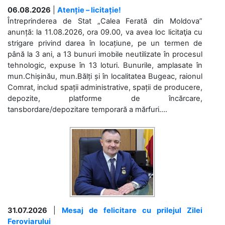
06.08.2026
|
Atenție – licitație!
Întreprinderea de Stat „Calea Ferată din Moldova”
anunță: la 11.08.2026, ora 09.00, va avea loc licitaţia cu
strigare privind darea în locațiune, pe un termen de
până la 3 ani, a 13 bunuri imobile neutilizate în procesul
tehnologic, expuse în 13 loturi. Bunurile, amplasate în
mun.Chișinău, mun.Bălți și în localitatea Bugeac, raionul
Comrat, includ spații administrative, spații de producere,
depozite, platforme de încărcare,
tansbordare/depozitare temporară a mărfuri....
31.07.2026
|
Mesaj de felicitare cu prilejul Zilei
Feroviarului