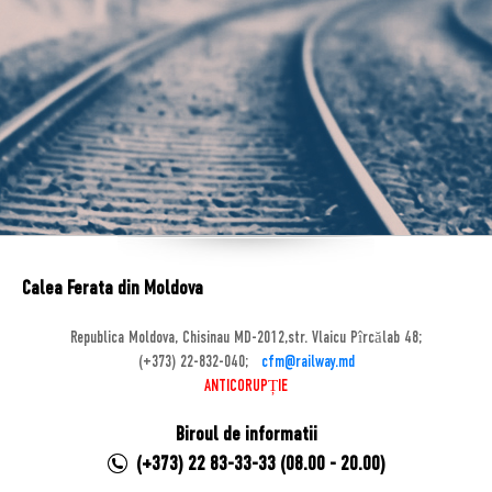
Calea Ferata din Moldova
Republica Moldova, Chisinau MD-2012,str. Vlaicu Pîrcălab 48;
(+373) 22-832-040;
cfm@railway.md
ANTICORUPȚIE
Biroul de informatii
(+373) 22 83-33-33 (08.00 - 20.00)