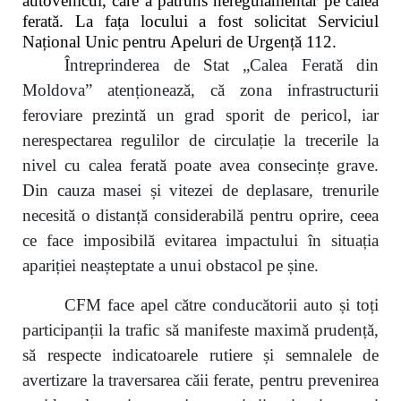
autovehicul, care a pătruns neregulamentar pe calea
ferată. La fața locului a fost solicitat Serviciul
Național Unic pentru Apeluri de Urgență 112.
Întreprinderea de Stat „Calea Ferată din
Moldova” atenționează, că zona infrastructurii
feroviare prezintă un grad sporit de pericol, iar
nerespectarea regulilor de circulație la trecerile la
nivel cu calea ferată poate avea consecințe grave.
Din cauza masei și vitezei de deplasare, trenurile
necesită o distanță considerabilă pentru oprire, ceea
ce face imposibilă evitarea impactului în situația
apariției neașteptate a unui obstacol pe șine.
CFM face apel către conducătorii auto și toți
participanții la trafic să manifeste maximă prudență,
să respecte indicatoarele rutiere și semnalele de
avertizare la traversarea căii ferate, pentru prevenirea