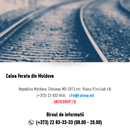
Calea Ferata din Moldova
Republica Moldova, Chisinau MD-2012,str. Vlaicu Pîrcălab 48;
(+373) 22-832-040;
cfm@railway.md
ANTICORUPȚIE
Biroul de informatii
(+373) 22 83-33-33 (08.00 - 20.00)