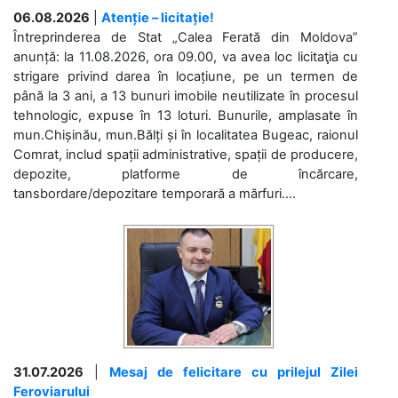
06.08.2026
|
Atenție – licitație!
Întreprinderea de Stat „Calea Ferată din Moldova”
anunță: la 11.08.2026, ora 09.00, va avea loc licitaţia cu
strigare privind darea în locațiune, pe un termen de
până la 3 ani, a 13 bunuri imobile neutilizate în procesul
tehnologic, expuse în 13 loturi. Bunurile, amplasate în
mun.Chișinău, mun.Bălți și în localitatea Bugeac, raionul
Comrat, includ spații administrative, spații de producere,
depozite, platforme de încărcare,
tansbordare/depozitare temporară a mărfuri....
31.07.2026
|
Mesaj de felicitare cu prilejul Zilei
Feroviarului