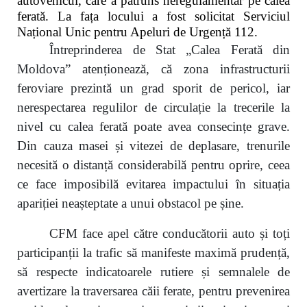
autovehicul, care a pătruns neregulamentar pe calea
ferată. La fața locului a fost solicitat Serviciul
Național Unic pentru Apeluri de Urgență 112.
Întreprinderea de Stat „Calea Ferată din
Moldova” atenționează, că zona infrastructurii
feroviare prezintă un grad sporit de pericol, iar
nerespectarea regulilor de circulație la trecerile la
nivel cu calea ferată poate avea consecințe grave.
Din cauza masei și vitezei de deplasare, trenurile
necesită o distanță considerabilă pentru oprire, ceea
ce face imposibilă evitarea impactului în situația
apariției neașteptate a unui obstacol pe șine.
CFM face apel către conducătorii auto și toți
participanții la trafic să manifeste maximă prudență,
să respecte indicatoarele rutiere și semnalele de
avertizare la traversarea căii ferate, pentru prevenirea