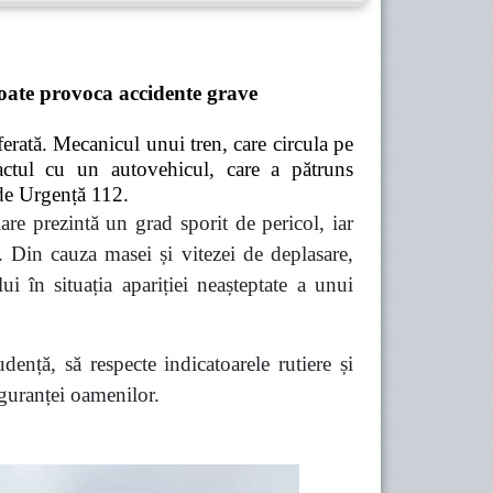
 poate provoca accidente grave
 ferată. Mecanicul unui tren, care circula pe
pactul cu un autovehicul, care a pătruns
 de Urgență 112.
are prezintă un grad sporit de pericol, iar
e. Din cauza masei și vitezei de deplasare,
ui în situația apariției neașteptate a unui
ență, să respecte indicatoarele rutiere și
siguranței oamenilor.