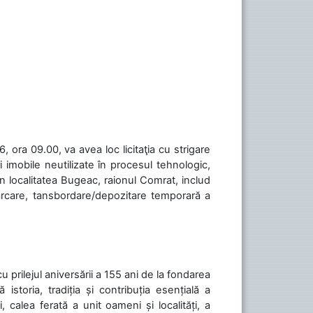
 ora 09.00, va avea loc licitaţia cu strigare
 imobile neutilizate în procesul tehnologic,
în localitatea Bugeac, raionul Comrat, includ
cărcare, tansbordare/depozitare temporară a
cu prilejul aniversării a 155 ani de la fondarea
toria, tradiția și contribuția esențială a
, calea ferată a unit oameni și localități, a