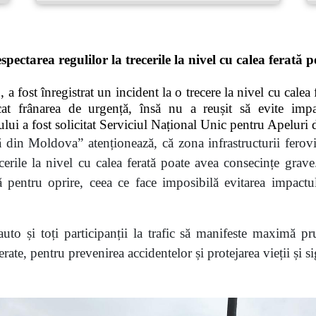
ectarea regulilor la trecerile la nivel cu calea ferată
a fost înregistrat un incident la o trecere la nivel cu calea
licat frânarea de urgență, însă nu a reușit să evite im
ului a fost solicitat Serviciul Național Unic pentru Apeluri
ă din Moldova” atenționează, că zona infrastructurii ferovi
recerile la nivel cu calea ferată poate avea consecințe grav
ă pentru oprire, ceea ce face imposibilă evitarea impactul
to și toți participanții la trafic să manifeste maximă prud
ferate, pentru prevenirea accidentelor și protejarea vieții și 