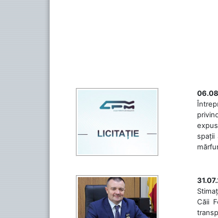
06.08
Întrep
privin
expuse
spații
mărfuri
31.07
Stimaț
Căii 
transp