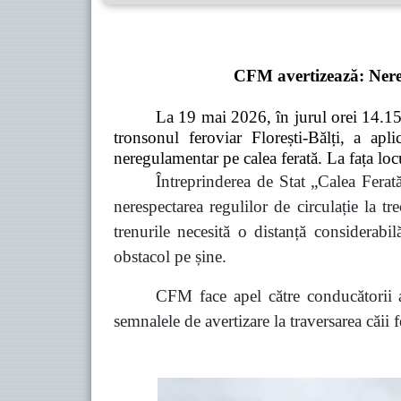
CFM avertizează: Neresp
La 19 mai 2026, în jurul orei 14.15, 
tronsonul feroviar Florești-Bălți, a ap
neregulamentar pe calea ferată. La fața loc
Întreprinderea de Stat „Calea Ferat
nerespectarea regulilor de circulație la t
trenurile necesită o distanță considerabil
obstacol pe șine.
CFM face apel către conducătorii au
semnalele de avertizare la traversarea căii 