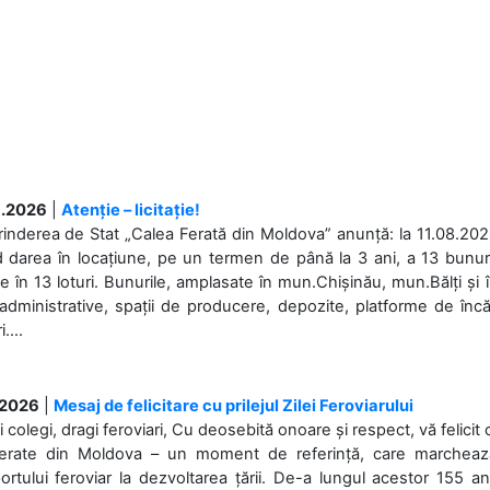
.2026
|
Atenție – licitație!
rinderea de Stat „Calea Ferată din Moldova” anunță: la 11.08.2026,
d darea în locațiune, pe un termen de până la 3 ani, a 13 bunuri
 în 13 loturi. Bunurile, amplasate în mun.Chișinău, mun.Bălți și 
 administrative, spații de producere, depozite, platforme de în
....
.2026
|
Mesaj de felicitare cu prilejul Zilei Feroviarului
i colegi, dragi feroviari, Cu deosebită onoare și respect, vă felicit 
Ferate din Moldova – un moment de referință, care marchează is
ortului feroviar la dezvoltarea țării. De-a lungul acestor 155 ani