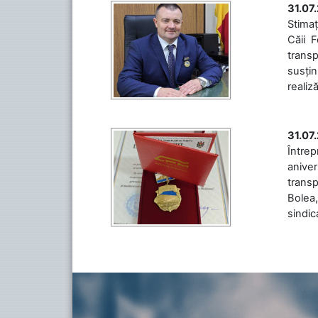
31.07
Stimaț
Căii 
transp
susțin
realiz
31.07
Între
aniver
transp
Bolea,
sindic