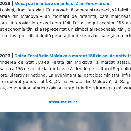
.2026
|
Mesaj de felicitare cu prilejul Zilei Feroviarului
i colegi, dragi feroviari, Cu deosebită onoare și respect, vă felicit 
Ferate din Moldova – un moment de referință, care marchează is
ortului feroviar la dezvoltarea țării. De-a lungul acestor 155 ani
ut economia țării și a reprezentat un simbol al responsabilității, d
ări au fost posibile datorită generațiilor de feroviari, care și-au ded
.2026
|
Calea Ferată din Moldova a marcat 155 de ani de activit
prinderea de Stat „Calea Ferată din Moldova” a marcat astăzi, 
sarea a 155 de ani de la fondarea căii ferate pe teritoriul Republi
ortului feroviar național. La eveniment au participat ministrul Infras
 directorul general al Î.S. „Calea Ferată din Moldova”, dl Serghe
ale, conducători ai sucursalelor întreprinderii din întreaga țară, veter
Afișați mai multe ...