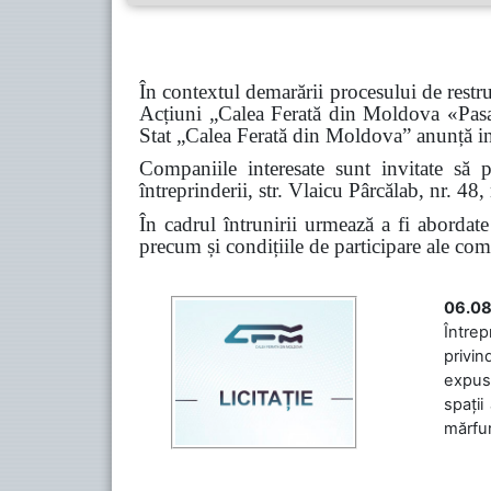
În contextul demarării procesului de restr
Acțiuni „Calea Ferată din Moldova «Pasag
Stat „Calea Ferată din Moldova” anunță ini
Companiile interesate sunt invitate să 
întreprinderii, str. Vlaicu Pârcălab, nr. 
În cadrul întrunirii urmează a fi abordate
precum și condițiile de participare ale com
06.08
Întrep
privin
expuse
spații
mărfuri