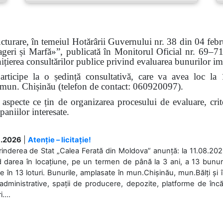
ucturare, în temeiul Hotărârii Guvernului nr. 38 din 04 febru
eri și Marfă»”, publicată în Monitorul Oficial nr. 69–71
țierea consultărilor publice privind evaluarea bunurilor imo
participe la o ședință consultativă, care va avea loc la
48, mun. Chișinău (telefon de contact: 060920097).
 aspecte ce țin de organizarea procesului de evaluare, crite
paniilor interesate.
.2026
|
Atenție – licitație!
rinderea de Stat „Calea Ferată din Moldova” anunță: la 11.08.2026,
d darea în locațiune, pe un termen de până la 3 ani, a 13 bunuri
 în 13 loturi. Bunurile, amplasate în mun.Chișinău, mun.Bălți și 
 administrative, spații de producere, depozite, platforme de în
....