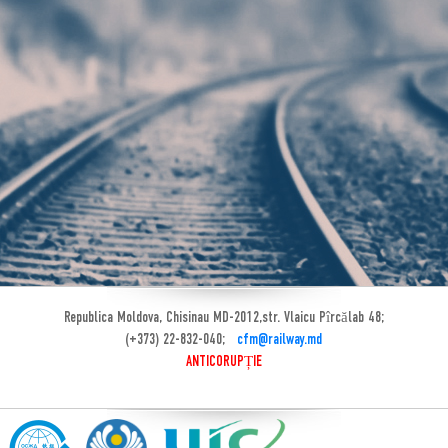
Republica Moldova, Chisinau MD-2012,str. Vlaicu Pîrcălab 48;
(+373) 22-832-040;
cfm@railway.md
ANTICORUPȚIE