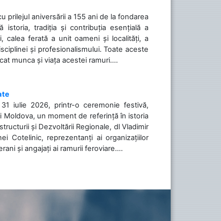
cu prilejul aniversării a 155 ani de la fondarea
toria, tradiția și contribuția esențială a
, calea ferată a unit oameni și localități, a
isciplinei și profesionalismului. Toate aceste
icat munca și viața acestei ramuri....
ate
31 iulie 2026, printr-o ceremonie festivă,
cii Moldova, un moment de referință în istoria
tructurii și Dezvoltării Regionale, dl Vladimir
i Cotelinic, reprezentanți ai organizațiilor
ani și angajați ai ramurii feroviare....