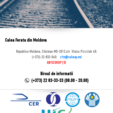
Calea Ferata din Moldova
Republica Moldova, Chisinau MD-2012,str. Vlaicu Pîrcălab 48;
(+373) 22-832-040;
cfm@railway.md
ANTICORUPȚIE
Biroul de informatii
(+373) 22 83-33-33 (08.00 - 20.00)