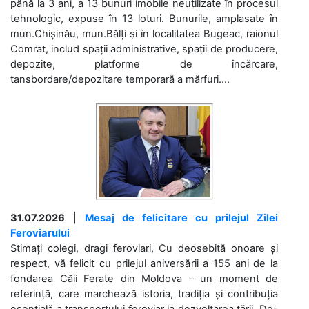
până la 3 ani, a 13 bunuri imobile neutilizate în procesul
tehnologic, expuse în 13 loturi. Bunurile, amplasate în
mun.Chișinău, mun.Bălți și în localitatea Bugeac, raionul
Comrat, includ spații administrative, spații de producere,
depozite, platforme de încărcare,
tansbordare/depozitare temporară a mărfuri....
31.07.2026
|
Mesaj de felicitare cu prilejul Zilei
Feroviarului
Stimați colegi, dragi feroviari, Cu deosebită onoare și
respect, vă felicit cu prilejul aniversării a 155 ani de la
fondarea Căii Ferate din Moldova – un moment de
referință, care marchează istoria, tradiția și contribuția
esențială a transportului feroviar la dezvoltarea țării. De-