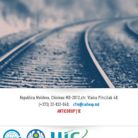
Republica Moldova, Chisinau MD-2012,str. Vlaicu Pîrcălab 48;
(+373) 22-832-040;
cfm@railway.md
ANTICORUPȚIE