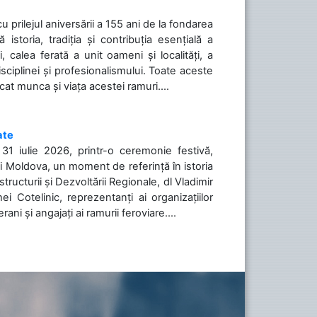
cu prilejul aniversării a 155 ani de la fondarea
toria, tradiția și contribuția esențială a
, calea ferată a unit oameni și localități, a
isciplinei și profesionalismului. Toate aceste
icat munca și viața acestei ramuri....
ate
31 iulie 2026, printr-o ceremonie festivă,
cii Moldova, un moment de referință în istoria
tructurii și Dezvoltării Regionale, dl Vladimir
i Cotelinic, reprezentanți ai organizațiilor
ani și angajați ai ramurii feroviare....