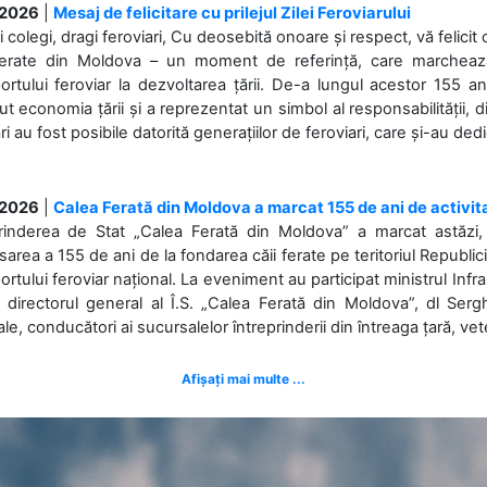
.2026
|
Mesaj de felicitare cu prilejul Zilei Feroviarului
i colegi, dragi feroviari, Cu deosebită onoare și respect, vă felicit 
Ferate din Moldova – un moment de referință, care marchează is
ortului feroviar la dezvoltarea țării. De-a lungul acestor 155 ani
ut economia țării și a reprezentat un simbol al responsabilității, d
ări au fost posibile datorită generațiilor de feroviari, care și-au ded
.2026
|
Calea Ferată din Moldova a marcat 155 de ani de activit
prinderea de Stat „Calea Ferată din Moldova” a marcat astăzi, 
sarea a 155 de ani de la fondarea căii ferate pe teritoriul Republi
ortului feroviar național. La eveniment au participat ministrul Infras
 directorul general al Î.S. „Calea Ferată din Moldova”, dl Serghe
ale, conducători ai sucursalelor întreprinderii din întreaga țară, veter
Afișați mai multe ...