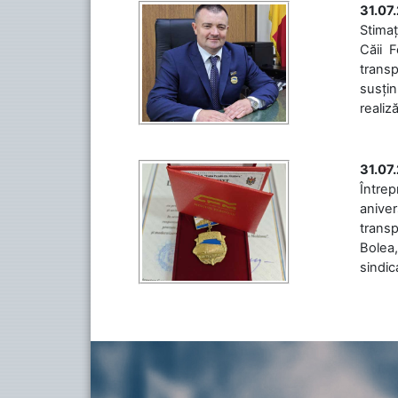
31.07
Stimaț
Căii 
transp
susțin
realiz
31.07
Între
aniver
transp
Bolea,
sindic