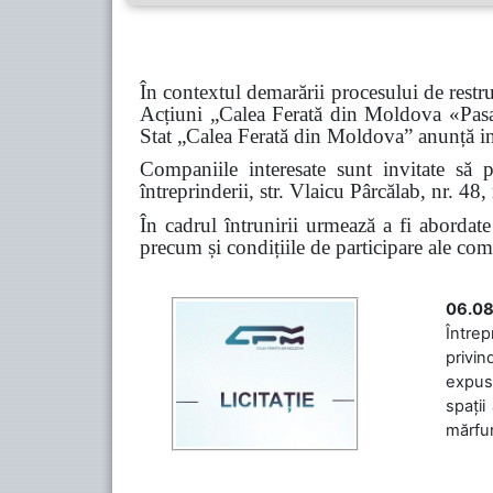
În contextul demarării procesului de restr
Acțiuni „Calea Ferată din Moldova «Pasag
Stat „Calea Ferată din Moldova” anunță ini
Companiile interesate sunt invitate să 
întreprinderii, str. Vlaicu Pârcălab, nr. 
În cadrul întrunirii urmează a fi abordate
precum și condițiile de participare ale com
06.08
Întrep
privin
expuse
spații
mărfuri