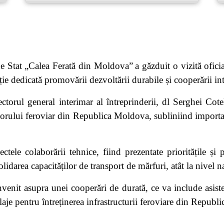
e Stat „Calea Ferată din Moldova”
a găzduit o vizită ofic
e dedicată promovării dezvoltării durabile și cooperării inte
ctorul general interimar al întreprinderii, dl Serghei Cote
torului feroviar din Republica Moldova, subliniind importan
ectele colaborării tehnice, fiind prezentate prioritățile și
olidarea capacităților de transport de mărfuri, atât la nivel na
onvenit asupra unei cooperări de durată, ce va include asis
laje pentru întreținerea infrastructurii feroviare din Repub