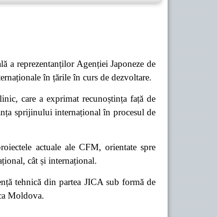
ială a reprezentanților Agenției Japoneze de
rnaționale în țările în curs de dezvoltare.
linic, care a exprimat recunoștința față de
ța sprijinului internațional în procesul de
 proiectele actuale ale CFM, orientate spre
țional, cât și internațional.
tență tehnică din partea JICA
sub formă de
lica Moldova.