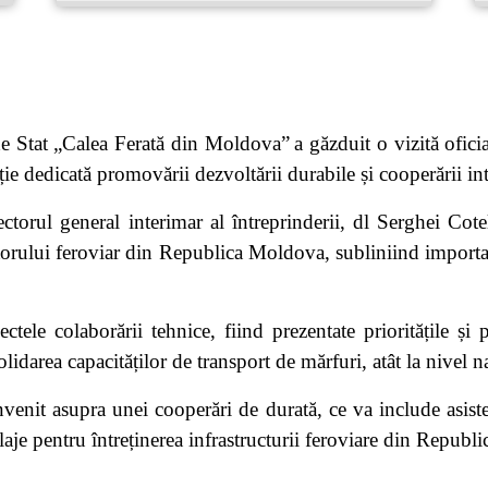
e Stat „Calea Ferată din Moldova”
a găzduit o vizită ofic
e dedicată promovării dezvoltării durabile și cooperării inte
ctorul general interimar al întreprinderii, dl Serghei Cote
torului feroviar din Republica Moldova, subliniind importan
ectele colaborării tehnice, fiind prezentate prioritățile și
olidarea capacităților de transport de mărfuri, atât la nivel na
onvenit asupra unei cooperări de durată, ce va include asis
laje pentru întreținerea infrastructurii feroviare din Repub