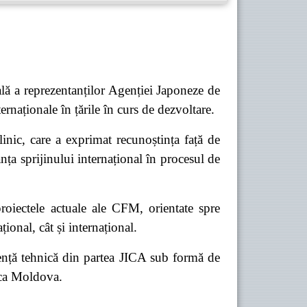
ială a reprezentanților Agenției Japoneze de
rnaționale în țările în curs de dezvoltare.
linic, care a exprimat recunoștința față de
ța sprijinului internațional în procesul de
 proiectele actuale ale CFM, orientate spre
țional, cât și internațional.
tență tehnică din partea JICA
sub formă de
lica Moldova.