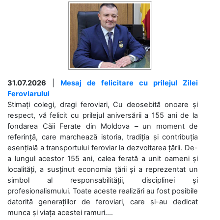
31.07.2026
|
Mesaj de felicitare cu prilejul Zilei
Feroviarului
Stimați colegi, dragi feroviari, Cu deosebită onoare și
respect, vă felicit cu prilejul aniversării a 155 ani de la
fondarea Căii Ferate din Moldova – un moment de
referință, care marchează istoria, tradiția și contribuția
esențială a transportului feroviar la dezvoltarea țării. De-
a lungul acestor 155 ani, calea ferată a unit oameni și
localități, a susținut economia țării și a reprezentat un
simbol al responsabilității, disciplinei și
profesionalismului. Toate aceste realizări au fost posibile
datorită generațiilor de feroviari, care și-au dedicat
munca și viața acestei ramuri....