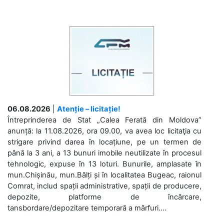
06.08.2026
|
Atenție – licitație!
Întreprinderea de Stat „Calea Ferată din Moldova”
anunță: la 11.08.2026, ora 09.00, va avea loc licitaţia cu
strigare privind darea în locațiune, pe un termen de
până la 3 ani, a 13 bunuri imobile neutilizate în procesul
tehnologic, expuse în 13 loturi. Bunurile, amplasate în
mun.Chișinău, mun.Bălți și în localitatea Bugeac, raionul
Comrat, includ spații administrative, spații de producere,
depozite, platforme de încărcare,
tansbordare/depozitare temporară a mărfuri....