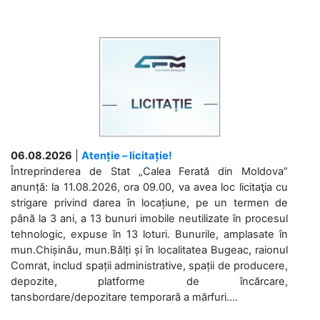
06.08.2026
|
Atenție – licitație!
Întreprinderea de Stat „Calea Ferată din Moldova”
anunță: la 11.08.2026, ora 09.00, va avea loc licitaţia cu
strigare privind darea în locațiune, pe un termen de
până la 3 ani, a 13 bunuri imobile neutilizate în procesul
tehnologic, expuse în 13 loturi. Bunurile, amplasate în
mun.Chișinău, mun.Bălți și în localitatea Bugeac, raionul
Comrat, includ spații administrative, spații de producere,
depozite, platforme de încărcare,
tansbordare/depozitare temporară a mărfuri....