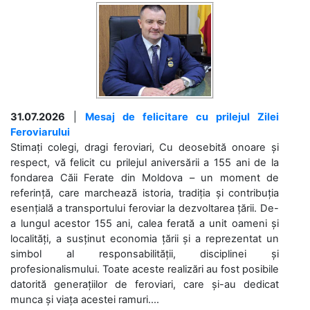
31.07.2026
|
Mesaj de felicitare cu prilejul Zilei
Feroviarului
Stimați colegi, dragi feroviari, Cu deosebită onoare și
respect, vă felicit cu prilejul aniversării a 155 ani de la
fondarea Căii Ferate din Moldova – un moment de
referință, care marchează istoria, tradiția și contribuția
esențială a transportului feroviar la dezvoltarea țării. De-
a lungul acestor 155 ani, calea ferată a unit oameni și
localități, a susținut economia țării și a reprezentat un
simbol al responsabilității, disciplinei și
profesionalismului. Toate aceste realizări au fost posibile
datorită generațiilor de feroviari, care și-au dedicat
munca și viața acestei ramuri....