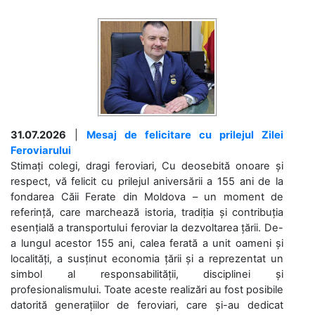
31.07.2026
|
Mesaj de felicitare cu prilejul Zilei
Feroviarului
Stimați colegi, dragi feroviari, Cu deosebită onoare și
respect, vă felicit cu prilejul aniversării a 155 ani de la
fondarea Căii Ferate din Moldova – un moment de
referință, care marchează istoria, tradiția și contribuția
esențială a transportului feroviar la dezvoltarea țării. De-
a lungul acestor 155 ani, calea ferată a unit oameni și
localități, a susținut economia țării și a reprezentat un
simbol al responsabilității, disciplinei și
profesionalismului. Toate aceste realizări au fost posibile
datorită generațiilor de feroviari, care și-au dedicat