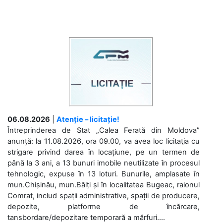
06.08.2026
|
Atenție – licitație!
Întreprinderea de Stat „Calea Ferată din Moldova”
anunță: la 11.08.2026, ora 09.00, va avea loc licitaţia cu
strigare privind darea în locațiune, pe un termen de
până la 3 ani, a 13 bunuri imobile neutilizate în procesul
tehnologic, expuse în 13 loturi. Bunurile, amplasate în
mun.Chișinău, mun.Bălți și în localitatea Bugeac, raionul
Comrat, includ spații administrative, spații de producere,
depozite, platforme de încărcare,
tansbordare/depozitare temporară a mărfuri....