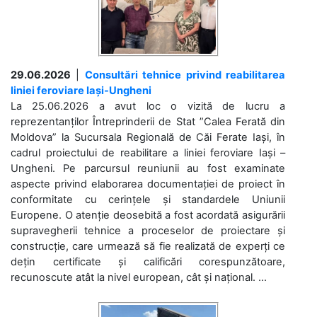
29.06.2026
|
Consultări tehnice privind reabilitarea
liniei feroviare Iași-Ungheni
La 25.06.2026 a avut loc o vizită de lucru a
reprezentanților Întreprinderii de Stat ”Calea Ferată din
Moldova” la Sucursala Regională de Căi Ferate Iași, în
cadrul proiectului de reabilitare a liniei feroviare Iași –
Ungheni. Pe parcursul reuniunii au fost examinate
aspecte privind elaborarea documentației de proiect în
conformitate cu cerințele și standardele Uniunii
Europene. O atenție deosebită a fost acordată asigurării
supravegherii tehnice a proceselor de proiectare și
construcție, care urmează să fie realizată de experți ce
dețin certificate și calificări corespunzătoare,
recunoscute atât la nivel european, cât și național. ...