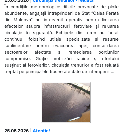
25.05.2026
|
Circulația trenurilor - reluată
În condițiile meteorologice dificile provocate de ploile
abundente, angajații Întreprinderii de Stat “Calea Ferată
din Moldova” au intervenit operativ pentru limitarea
efectelor asupra infrastructurii feroviare și reluarea
circulației în siguranță. Echipele din teren au lucrat
continuu, folosind utilaje specializate și resurse
suplimentare pentru evacuarea apei, consolidarea
sectoarelor afectate și remedierea porțiunilor
compromise. Grație mobilizării rapide și efortului
susținut al feroviarilor, circulația trenurilor a fost reluată
treptat pe principalele trasee afectate de intemperii. ...
25.05.2026
|
Atenție!