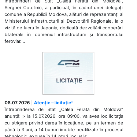
Întreprinderii de Stat „Calea Ferată din Moldova”,
Serghei Cotelinic, a participat, în cadrul unei delegații
comune a Republicii Moldova, alături de reprezentanți ai
Ministerului Infrastructurii și Dezvoltării Regionale, la o
vizită de lucru în Japonia, dedicată dezvoltării cooperării
bilaterale în domeniul infrastructurii și transportului
feroviar....
08.07.2026
|
Atenție – licitație!
Întreprinderea de Stat „Calea Ferată din Moldova”
anunță: > la 15.07.2026, ora 09:00, va avea loc licitaţia
cu strigare privind darea în locațiune, pe un termen de
până la 3 ani, a 14 bunuri imobile neutilizate în procesul
tehnologic, expuse în 14 loturi, inclusiv: ...