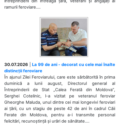
întreprinderii din întreaga țară, veterani și angajați ai
ramurii feroviare....
30.07.2026
|
La 99 de ani - decorat cu cele mai înalte
distincții feroviare
În ajunul Zilei Feroviarului, care este sărbătorită în prima
duminică a lunii august, Directorul general al
Întreprinderii de Stat „Calea Ferată din Moldova”,
Serghei Cotelinic, l-a vizitat pe veteranul feroviar
Gheorghe Maluda, unul dintre cei mai longevivi feroviari
ai țării, cu un stagiu de peste 42 de ani în cadrul Căii
Ferate din Moldova, pentru a-i transmite personal
felicitări, recunoștință și urări de sănătate....