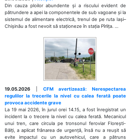
Din cauza ploilor abundente și a riscului evident de
pătrundere a apei la componentele de sub vagoane și la
sistemul de alimentare electrică, trenul de pe ruta Iași–
Chișinău a fost nevoit să staționeze în stația Pîrlița. ...
19.05.2026
|
CFM avertizează: Nerespectarea
regulilor la trecerile la nivel cu calea ferată poate
provoca accidente grave
La 19 mai 2026, în jurul orei 14.15, a fost înregistrat un
incident la o trecere la nivel cu calea ferată. Mecanicul
unui tren, care circula pe tronsonul feroviar Florești-
Bălți, a aplicat frânarea de urgență, însă nu a reușit să
evite impactul cu un autovehicul, care a pătruns