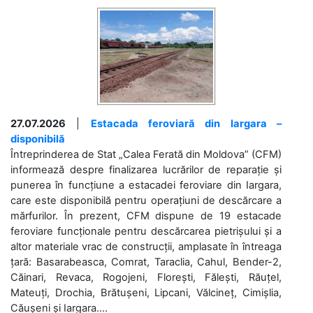
27.07.2026
|
Estacada feroviară din Iargara –
disponibilă
Întreprinderea de Stat „Calea Ferată din Moldova” (CFM)
informează despre finalizarea lucrărilor de reparație și
punerea în funcțiune a estacadei feroviare din Iargara,
care este disponibilă pentru operațiuni de descărcare a
mărfurilor. În prezent, CFM dispune de 19 estacade
feroviare funcționale pentru descărcarea pietrișului și a
altor materiale vrac de construcții, amplasate în întreaga
țară: Basarabeasca, Comrat, Taraclia, Cahul, Bender-2,
Căinari, Revaca, Rogojeni, Florești, Fălești, Răuțel,
Mateuți, Drochia, Brătușeni, Lipcani, Vălcineț, Cimișlia,
Căușeni și Iargara....