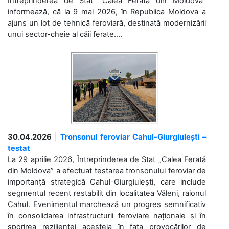
Întreprinderea de Stat “Calea Ferată din Moldova”
informează, că la 9 mai 2026, în Republica Moldova a
ajuns un lot de tehnică feroviară, destinată modernizării
unui sector-cheie al căii ferate....
30.04.2026
|
Tronsonul feroviar Cahul-Giurgiulești –
testat
La 29 aprilie 2026, Întreprinderea de Stat „Calea Ferată
din Moldova” a efectuat testarea tronsonului feroviar de
importanță strategică Cahul-Giurgiulești, care include
segmentul recent restabilit din localitatea Văleni, raionul
Cahul. Evenimentul marchează un progres semnificativ
în consolidarea infrastructurii feroviare naționale și în
sporirea rezilienței acesteia în fața provocărilor de