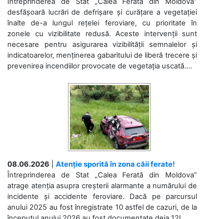
Întreprinderea de Stat „Calea Ferată din Moldova”
desfășoară lucrări de defrișare și curățare a vegetației
înalte de-a lungul rețelei feroviare, cu prioritate în
zonele cu vizibilitate redusă. Aceste intervenții sunt
necesare pentru asigurarea vizibilității semnalelor și
indicatoarelor, menținerea gabaritului de liberă trecere și
prevenirea incendiilor provocate de vegetația uscată....
08.06.2026
|
Atenție sporită în zona căii ferate!
Întreprinderea de Stat „Calea Ferată din Moldova”
atrage atenția asupra creșterii alarmante a numărului de
incidente și accidente feroviare. Dacă pe parcursul
anului 2025 au fost înregistrate 10 astfel de cazuri, de la
începutul anului 2026 au fost documentate deja 12!...