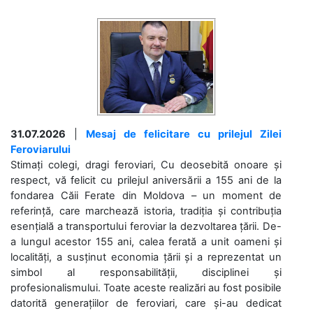
31.07.2026
|
Mesaj de felicitare cu prilejul Zilei
Feroviarului
Stimați colegi, dragi feroviari, Cu deosebită onoare și
respect, vă felicit cu prilejul aniversării a 155 ani de la
fondarea Căii Ferate din Moldova – un moment de
referință, care marchează istoria, tradiția și contribuția
esențială a transportului feroviar la dezvoltarea țării. De-
a lungul acestor 155 ani, calea ferată a unit oameni și
localități, a susținut economia țării și a reprezentat un
simbol al responsabilității, disciplinei și
profesionalismului. Toate aceste realizări au fost posibile
datorită generațiilor de feroviari, care și-au dedicat