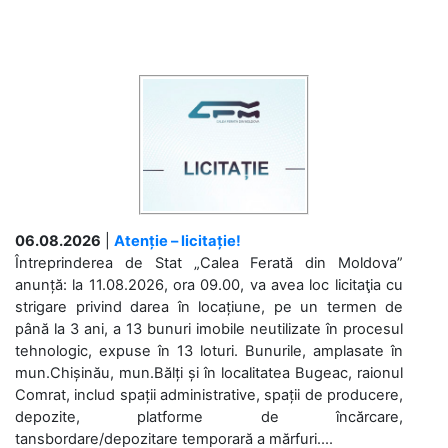
06.08.2026
|
Atenție – licitație!
Întreprinderea de Stat „Calea Ferată din Moldova”
anunță: la 11.08.2026, ora 09.00, va avea loc licitaţia cu
strigare privind darea în locațiune, pe un termen de
până la 3 ani, a 13 bunuri imobile neutilizate în procesul
tehnologic, expuse în 13 loturi. Bunurile, amplasate în
mun.Chișinău, mun.Bălți și în localitatea Bugeac, raionul
Comrat, includ spații administrative, spații de producere,
depozite, platforme de încărcare,
tansbordare/depozitare temporară a mărfuri....