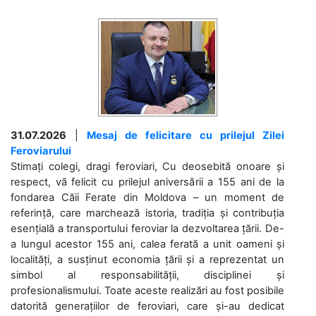
31.07.2026
|
Mesaj de felicitare cu prilejul Zilei
Feroviarului
Stimați colegi, dragi feroviari, Cu deosebită onoare și
respect, vă felicit cu prilejul aniversării a 155 ani de la
fondarea Căii Ferate din Moldova – un moment de
referință, care marchează istoria, tradiția și contribuția
esențială a transportului feroviar la dezvoltarea țării. De-
a lungul acestor 155 ani, calea ferată a unit oameni și
localități, a susținut economia țării și a reprezentat un
simbol al responsabilității, disciplinei și
profesionalismului. Toate aceste realizări au fost posibile
datorită generațiilor de feroviari, care și-au dedicat