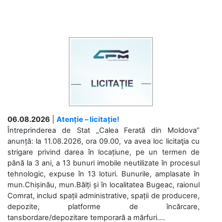
06.08.2026
|
Atenție – licitație!
Întreprinderea de Stat „Calea Ferată din Moldova”
anunță: la 11.08.2026, ora 09.00, va avea loc licitaţia cu
strigare privind darea în locațiune, pe un termen de
până la 3 ani, a 13 bunuri imobile neutilizate în procesul
tehnologic, expuse în 13 loturi. Bunurile, amplasate în
mun.Chișinău, mun.Bălți și în localitatea Bugeac, raionul
Comrat, includ spații administrative, spații de producere,
depozite, platforme de încărcare,
tansbordare/depozitare temporară a mărfuri....