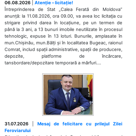
06.08.2026
|
Atenție – licitație!
Întreprinderea de Stat „Calea Ferată din Moldova”
anunță: la 11.08.2026, ora 09.00, va avea loc licitaţia cu
strigare privind darea în locațiune, pe un termen de
până la 3 ani, a 13 bunuri imobile neutilizate în procesul
tehnologic, expuse în 13 loturi. Bunurile, amplasate în
mun.Chișinău, mun.Bălți și în localitatea Bugeac, raionul
Comrat, includ spații administrative, spații de producere,
depozite, platforme de încărcare,
tansbordare/depozitare temporară a mărfuri....
31.07.2026
|
Mesaj de felicitare cu prilejul Zilei
Feroviarului