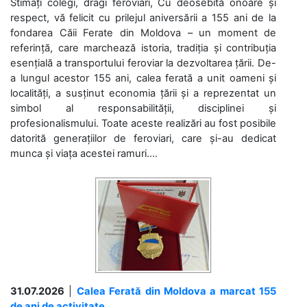
Stimați colegi, dragi feroviari, Cu deosebită onoare și
respect, vă felicit cu prilejul aniversării a 155 ani de la
fondarea Căii Ferate din Moldova – un moment de
referință, care marchează istoria, tradiția și contribuția
esențială a transportului feroviar la dezvoltarea țării. De-
a lungul acestor 155 ani, calea ferată a unit oameni și
localități, a susținut economia țării și a reprezentat un
simbol al responsabilității, disciplinei și
profesionalismului. Toate aceste realizări au fost posibile
datorită generațiilor de feroviari, care și-au dedicat
munca și viața acestei ramuri....
31.07.2026
|
Calea Ferată din Moldova a marcat 155
de ani de activitate