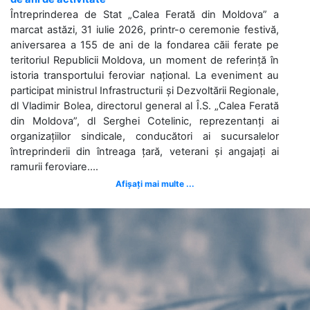
Întreprinderea de Stat „Calea Ferată din Moldova” a
marcat astăzi, 31 iulie 2026, printr-o ceremonie festivă,
aniversarea a 155 de ani de la fondarea căii ferate pe
teritoriul Republicii Moldova, un moment de referință în
istoria transportului feroviar național. La eveniment au
participat ministrul Infrastructurii și Dezvoltării Regionale,
dl Vladimir Bolea, directorul general al Î.S. „Calea Ferată
din Moldova”, dl Serghei Cotelinic, reprezentanți ai
organizațiilor sindicale, conducători ai sucursalelor
întreprinderii din întreaga țară, veterani și angajați ai
ramurii feroviare....
Afișați mai multe ...