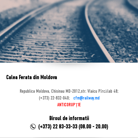
Calea Ferata din Moldova
Republica Moldova, Chisinau MD-2012,str. Vlaicu Pîrcălab 48;
(+373) 22-832-040;
cfm@railway.md
ANTICORUPȚIE
Biroul de informatii
(+373) 22 83-33-33 (08.00 - 20.00)