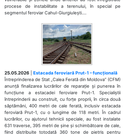
procese de instabilitate a terenului, în special pe
segmentul feroviar Cahul-Giurgiulești....
25.05.2026
|
Estacada feroviară Prut-1 – funcțională
Întreprinderea de Stat „Calea Ferată din Moldova” (CFM)
anunță finalizarea lucrărilor de reparație și punerea în
funcțiune a estacadei feroviare Prut-1. Specialiștii
întreprinderii au construit, cu forțe proprii, în circa două
săptămâni, 400 metri de cale ferată, inclusiv estacada
feroviară Prut-1, cu o lungime de 118 metri. În cadrul
lucrărilor, cu ajutorul tehnicii speciale, au fost instalate
631 traverse, 395 metri de șine și schimbătoare de cale,
fiind distribuite totodată 360 tone de pietriș pentru