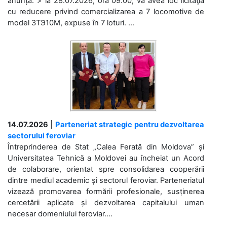
anunță: > la 28.07.2026, ora 09.00, va avea loc licitaţia
cu reducere privind comercializarea a 7 locomotive de
model 3ТЭ10М, expuse în 7 loturi. ...
14.07.2026
|
Parteneriat strategic pentru dezvoltarea
sectorului feroviar
Întreprinderea de Stat „Calea Ferată din Moldova” și
Universitatea Tehnică a Moldovei au încheiat un Acord
de colaborare, orientat spre consolidarea cooperării
dintre mediul academic și sectorul feroviar. Parteneriatul
vizează promovarea formării profesionale, susținerea
cercetării aplicate și dezvoltarea capitalului uman
necesar domeniului feroviar....