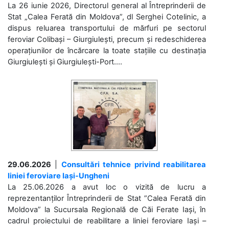
La 26 iunie 2026, Directorul general al Întreprinderii de
Stat „Calea Ferată din Moldova”, dl Serghei Cotelinic, a
dispus reluarea transportului de mărfuri pe sectorul
feroviar Colibași – Giurgiulești, precum și redeschiderea
operațiunilor de încărcare la toate stațiile cu destinația
Giurgiulești și Giurgiulești-Port....
29.06.2026
|
Consultări tehnice privind reabilitarea
liniei feroviare Iași-Ungheni
La 25.06.2026 a avut loc o vizită de lucru a
reprezentanților Întreprinderii de Stat ”Calea Ferată din
Moldova” la Sucursala Regională de Căi Ferate Iași, în
cadrul proiectului de reabilitare a liniei feroviare Iași –