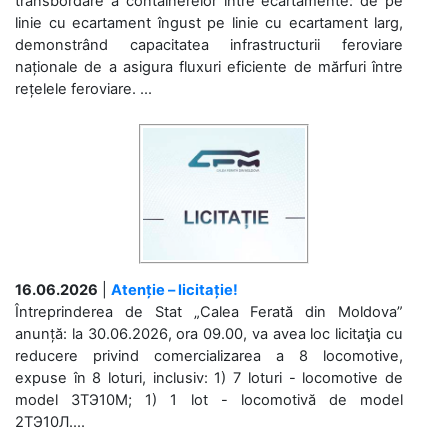
transbordare a containerelor între ecartamente: de pe
linie cu ecartament îngust pe linie cu ecartament larg,
demonstrând capacitatea infrastructurii feroviare
naționale de a asigura fluxuri eficiente de mărfuri între
rețelele feroviare. ...
16.06.2026
|
Atenție – licitație!
Întreprinderea de Stat „Calea Ferată din Moldova”
anunță: la 30.06.2026, ora 09.00, va avea loc licitaţia cu
reducere privind comercializarea a 8 locomotive,
expuse în 8 loturi, inclusiv: 1) 7 loturi - locomotive de
model 3ТЭ10М; 1) 1 lot - locomotivă de model
2ТЭ10Л....