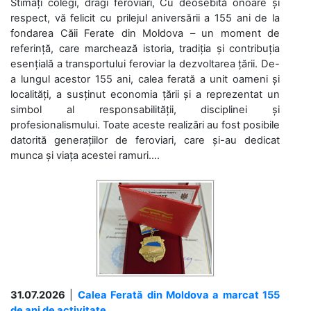
Stimați colegi, dragi feroviari, Cu deosebită onoare și
respect, vă felicit cu prilejul aniversării a 155 ani de la
fondarea Căii Ferate din Moldova – un moment de
referință, care marchează istoria, tradiția și contribuția
esențială a transportului feroviar la dezvoltarea țării. De-
a lungul acestor 155 ani, calea ferată a unit oameni și
localități, a susținut economia țării și a reprezentat un
simbol al responsabilității, disciplinei și
profesionalismului. Toate aceste realizări au fost posibile
datorită generațiilor de feroviari, care și-au dedicat
munca și viața acestei ramuri....
31.07.2026
|
Calea Ferată din Moldova a marcat 155
de ani de activitate