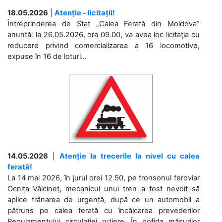
18.05.2026
|
Atenție – licitații!
Întreprinderea de Stat „Calea Ferată din Moldova”
anunță: la 26.05.2026, ora 09.00, va avea loc licitaţia cu
reducere privind comercializarea a 16 locomotive,
expuse în 16 de loturi...
14.05.2026
|
Atenție la trecerile la nivel cu calea
ferată!
La 14 mai 2026, în jurul orei 12.50, pe tronsonul feroviar
Ocnița–Vălcineț, mecanicul unui tren a fost nevoit să
aplice frânarea de urgență, după ce un automobil a
pătruns pe calea ferată cu încălcarea prevederilor
Regulamentului circulației rutiere. În pofida măsurilor