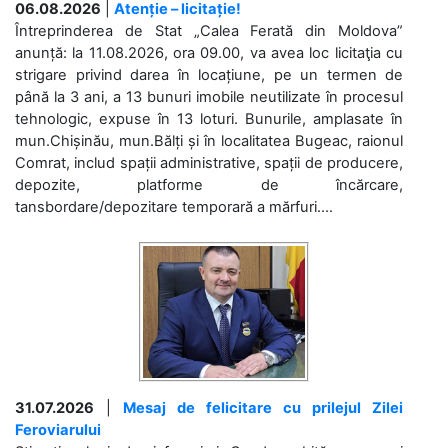
06.08.2026
|
Atenție – licitație!
Întreprinderea de Stat „Calea Ferată din Moldova”
anunță: la 11.08.2026, ora 09.00, va avea loc licitaţia cu
strigare privind darea în locațiune, pe un termen de
până la 3 ani, a 13 bunuri imobile neutilizate în procesul
tehnologic, expuse în 13 loturi. Bunurile, amplasate în
mun.Chișinău, mun.Bălți și în localitatea Bugeac, raionul
Comrat, includ spații administrative, spații de producere,
depozite, platforme de încărcare,
tansbordare/depozitare temporară a mărfuri....
31.07.2026
|
Mesaj de felicitare cu prilejul Zilei
Feroviarului