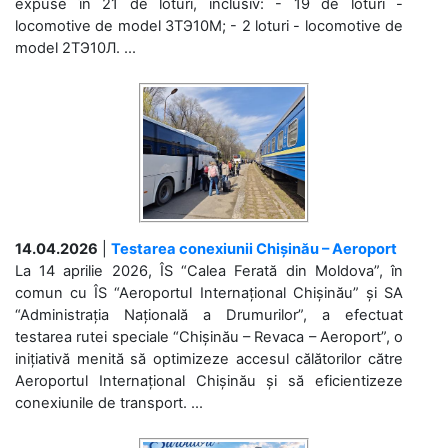
expuse în 21 de loturi, inclusiv: - 19 de loturi -
locomotive de model 3ТЭ10М; - 2 loturi - locomotive de
model 2ТЭ10Л. ...
14.04.2026
|
Testarea conexiunii Chișinău – Aeroport
La 14 aprilie 2026, ÎS “Calea Ferată din Moldova”, în
comun cu ÎS “Aeroportul Internațional Chișinău” și SA
“Administrația Națională a Drumurilor”, a efectuat
testarea rutei speciale “Chișinău – Revaca – Aeroport”, o
inițiativă menită să optimizeze accesul călătorilor către
Aeroportul Internațional Chișinău și să eficientizeze
conexiunile de transport. ...