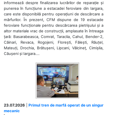
informează despre finalizarea lucrărilor de reparație și
punerea în funcțiune a estacadei feroviare din Iargara,
care este disponibilă pentru operațiuni de descărcare a
mărfurilor. În prezent, CFM dispune de 19 estacade
feroviare funcționale pentru descărcarea pietrișului și a
altor materiale vrac de construcții, amplasate în întreaga
țară: Basarabeasca, Comrat, Taraclia, Cahul, Bender-2,
Căinari, Revaca, Rogojeni, Florești, Fălești, Răuțel,
Mateuți, Drochia, Brătușeni, Lipcani, Vălcineț, Cimișlia,
Căușeni și Iargara....
23.07.2026
|
Primul tren de marfă operat de un singur
mecanic