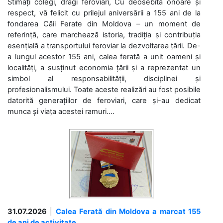
Stimați colegi, dragi feroviari, Cu deosebită onoare și
respect, vă felicit cu prilejul aniversării a 155 ani de la
fondarea Căii Ferate din Moldova – un moment de
referință, care marchează istoria, tradiția și contribuția
esențială a transportului feroviar la dezvoltarea țării. De-
a lungul acestor 155 ani, calea ferată a unit oameni și
localități, a susținut economia țării și a reprezentat un
simbol al responsabilității, disciplinei și
profesionalismului. Toate aceste realizări au fost posibile
datorită generațiilor de feroviari, care și-au dedicat
munca și viața acestei ramuri....
31.07.2026
|
Calea Ferată din Moldova a marcat 155
de ani de activitate