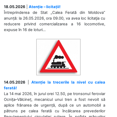
18.05.2026
|
Atenție – licitații!
Întreprinderea de Stat „Calea Ferată din Moldova”
anunță: la 26.05.2026, ora 09.00, va avea loc licitaţia cu
reducere privind comercializarea a 16 locomotive,
expuse în 16 de loturi...
14.05.2026
|
Atenție la trecerile la nivel cu calea
ferată!
La 14 mai 2026, în jurul orei 12.50, pe tronsonul feroviar
Ocnița–Vălcineț, mecanicul unui tren a fost nevoit să
aplice frânarea de urgență, după ce un automobil a
pătruns pe calea ferată cu încălcarea prevederilor
Regulamentului circulației rutiere. În pofida măsurilor