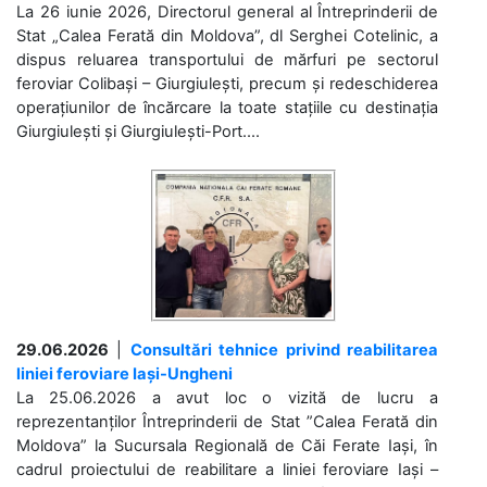
La 26 iunie 2026, Directorul general al Întreprinderii de
Stat „Calea Ferată din Moldova”, dl Serghei Cotelinic, a
dispus reluarea transportului de mărfuri pe sectorul
feroviar Colibași – Giurgiulești, precum și redeschiderea
operațiunilor de încărcare la toate stațiile cu destinația
Giurgiulești și Giurgiulești-Port....
29.06.2026
|
Consultări tehnice privind reabilitarea
liniei feroviare Iași-Ungheni
La 25.06.2026 a avut loc o vizită de lucru a
reprezentanților Întreprinderii de Stat ”Calea Ferată din
Moldova” la Sucursala Regională de Căi Ferate Iași, în
cadrul proiectului de reabilitare a liniei feroviare Iași –