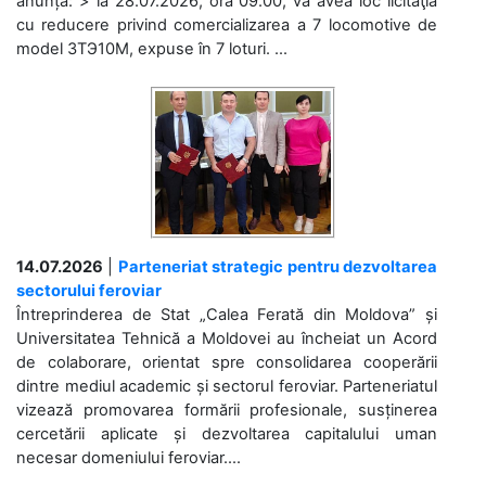
anunță: > la 28.07.2026, ora 09.00, va avea loc licitaţia
cu reducere privind comercializarea a 7 locomotive de
model 3ТЭ10М, expuse în 7 loturi. ...
14.07.2026
|
Parteneriat strategic pentru dezvoltarea
sectorului feroviar
Întreprinderea de Stat „Calea Ferată din Moldova” și
Universitatea Tehnică a Moldovei au încheiat un Acord
de colaborare, orientat spre consolidarea cooperării
dintre mediul academic și sectorul feroviar. Parteneriatul
vizează promovarea formării profesionale, susținerea
cercetării aplicate și dezvoltarea capitalului uman
necesar domeniului feroviar....