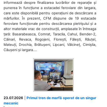
informează despre finalizarea lucrărilor de reparație și
punerea în funcțiune a estacadei feroviare din Iargara,
care este disponibilă pentru operațiuni de descărcare a
mărfurilor. În prezent, CFM dispune de 19 estacade
feroviare funcționale pentru descărcarea pietrișului și a
altor materiale vrac de construcții, amplasate în întreaga
țară: Basarabeasca, Comrat, Taraclia, Cahul, Bender-2,
Căinari, Revaca, Rogojeni, Florești, Fălești, Răuțel,
Mateuți, Drochia, Brătușeni, Lipcani, Vălcineț, Cimișlia,
Căușeni și Iargara....
23.07.2026
|
Primul tren de marfă operat de un singur
mecanic