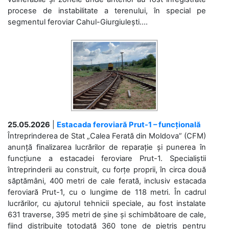
procese de instabilitate a terenului, în special pe
segmentul feroviar Cahul-Giurgiulești....
25.05.2026
|
Estacada feroviară Prut-1 – funcțională
Întreprinderea de Stat „Calea Ferată din Moldova” (CFM)
anunță finalizarea lucrărilor de reparație și punerea în
funcțiune a estacadei feroviare Prut-1. Specialiștii
întreprinderii au construit, cu forțe proprii, în circa două
săptămâni, 400 metri de cale ferată, inclusiv estacada
feroviară Prut-1, cu o lungime de 118 metri. În cadrul
lucrărilor, cu ajutorul tehnicii speciale, au fost instalate
631 traverse, 395 metri de șine și schimbătoare de cale,
fiind distribuite totodată 360 tone de pietriș pentru