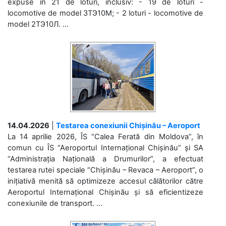
expuse în 21 de loturi, inclusiv: - 19 de loturi -
locomotive de model 3ТЭ10М; - 2 loturi - locomotive de
model 2ТЭ10Л. ...
14.04.2026
|
Testarea conexiunii Chișinău – Aeroport
La 14 aprilie 2026, ÎS “Calea Ferată din Moldova”, în
comun cu ÎS “Aeroportul Internațional Chișinău” și SA
“Administrația Națională a Drumurilor”, a efectuat
testarea rutei speciale “Chișinău – Revaca – Aeroport”, o
inițiativă menită să optimizeze accesul călătorilor către
Aeroportul Internațional Chișinău și să eficientizeze
conexiunile de transport. ...