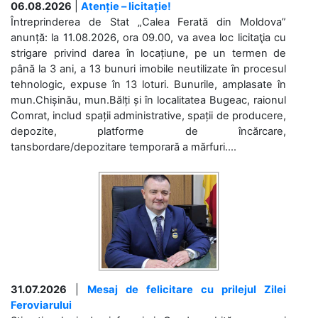
06.08.2026
|
Atenție – licitație!
Întreprinderea de Stat „Calea Ferată din Moldova”
anunță: la 11.08.2026, ora 09.00, va avea loc licitaţia cu
strigare privind darea în locațiune, pe un termen de
până la 3 ani, a 13 bunuri imobile neutilizate în procesul
tehnologic, expuse în 13 loturi. Bunurile, amplasate în
mun.Chișinău, mun.Bălți și în localitatea Bugeac, raionul
Comrat, includ spații administrative, spații de producere,
depozite, platforme de încărcare,
tansbordare/depozitare temporară a mărfuri....
31.07.2026
|
Mesaj de felicitare cu prilejul Zilei
Feroviarului