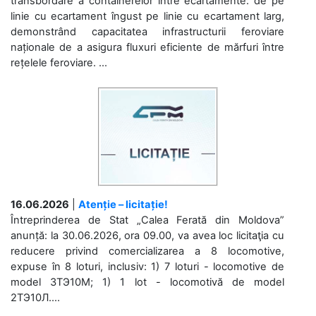
transbordare a containerelor între ecartamente: de pe
linie cu ecartament îngust pe linie cu ecartament larg,
demonstrând capacitatea infrastructurii feroviare
naționale de a asigura fluxuri eficiente de mărfuri între
rețelele feroviare. ...
16.06.2026
|
Atenție – licitație!
Întreprinderea de Stat „Calea Ferată din Moldova”
anunță: la 30.06.2026, ora 09.00, va avea loc licitaţia cu
reducere privind comercializarea a 8 locomotive,
expuse în 8 loturi, inclusiv: 1) 7 loturi - locomotive de
model 3ТЭ10М; 1) 1 lot - locomotivă de model
2ТЭ10Л....