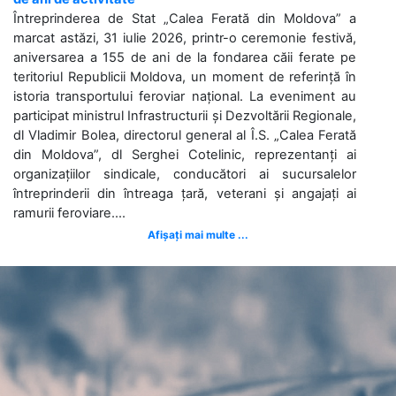
Întreprinderea de Stat „Calea Ferată din Moldova” a
marcat astăzi, 31 iulie 2026, printr-o ceremonie festivă,
aniversarea a 155 de ani de la fondarea căii ferate pe
teritoriul Republicii Moldova, un moment de referință în
istoria transportului feroviar național. La eveniment au
participat ministrul Infrastructurii și Dezvoltării Regionale,
dl Vladimir Bolea, directorul general al Î.S. „Calea Ferată
din Moldova”, dl Serghei Cotelinic, reprezentanți ai
organizațiilor sindicale, conducători ai sucursalelor
întreprinderii din întreaga țară, veterani și angajați ai
ramurii feroviare....
Afișați mai multe ...