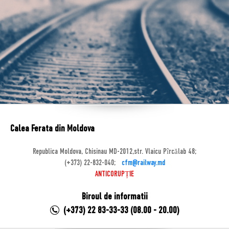
Calea Ferata din Moldova
Republica Moldova, Chisinau MD-2012,str. Vlaicu Pîrcălab 48;
(+373) 22-832-040;
cfm@railway.md
ANTICORUPȚIE
Biroul de informatii
(+373) 22 83-33-33 (08.00 - 20.00)