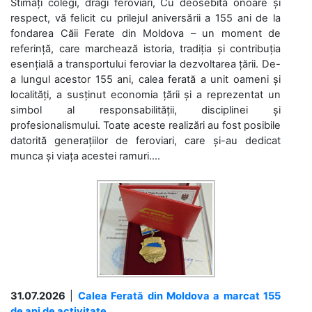
Stimați colegi, dragi feroviari, Cu deosebită onoare și
respect, vă felicit cu prilejul aniversării a 155 ani de la
fondarea Căii Ferate din Moldova – un moment de
referință, care marchează istoria, tradiția și contribuția
esențială a transportului feroviar la dezvoltarea țării. De-
a lungul acestor 155 ani, calea ferată a unit oameni și
localități, a susținut economia țării și a reprezentat un
simbol al responsabilității, disciplinei și
profesionalismului. Toate aceste realizări au fost posibile
datorită generațiilor de feroviari, care și-au dedicat
munca și viața acestei ramuri....
31.07.2026
|
Calea Ferată din Moldova a marcat 155
de ani de activitate