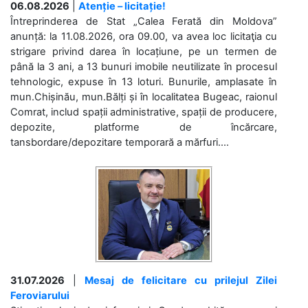
06.08.2026
|
Atenție – licitație!
Întreprinderea de Stat „Calea Ferată din Moldova”
anunță: la 11.08.2026, ora 09.00, va avea loc licitaţia cu
strigare privind darea în locațiune, pe un termen de
până la 3 ani, a 13 bunuri imobile neutilizate în procesul
tehnologic, expuse în 13 loturi. Bunurile, amplasate în
mun.Chișinău, mun.Bălți și în localitatea Bugeac, raionul
Comrat, includ spații administrative, spații de producere,
depozite, platforme de încărcare,
tansbordare/depozitare temporară a mărfuri....
31.07.2026
|
Mesaj de felicitare cu prilejul Zilei
Feroviarului