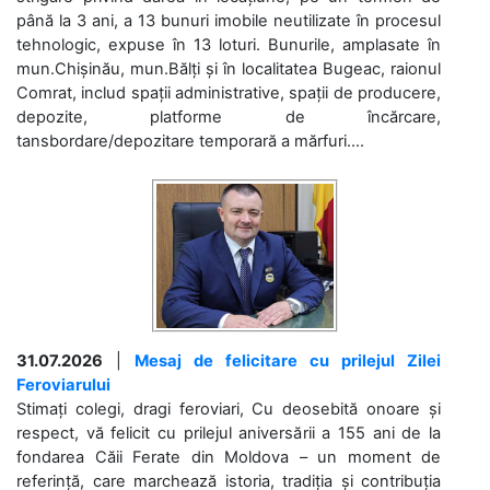
până la 3 ani, a 13 bunuri imobile neutilizate în procesul
tehnologic, expuse în 13 loturi. Bunurile, amplasate în
mun.Chișinău, mun.Bălți și în localitatea Bugeac, raionul
Comrat, includ spații administrative, spații de producere,
depozite, platforme de încărcare,
tansbordare/depozitare temporară a mărfuri....
31.07.2026
|
Mesaj de felicitare cu prilejul Zilei
Feroviarului
Stimați colegi, dragi feroviari, Cu deosebită onoare și
respect, vă felicit cu prilejul aniversării a 155 ani de la
fondarea Căii Ferate din Moldova – un moment de
referință, care marchează istoria, tradiția și contribuția