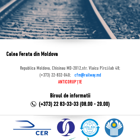
Calea Ferata din Moldova
Republica Moldova, Chisinau MD-2012,str. Vlaicu Pîrcălab 48;
(+373) 22-832-040;
cfm@railway.md
ANTICORUPȚIE
Biroul de informatii
(+373) 22 83-33-33 (08.00 - 20.00)