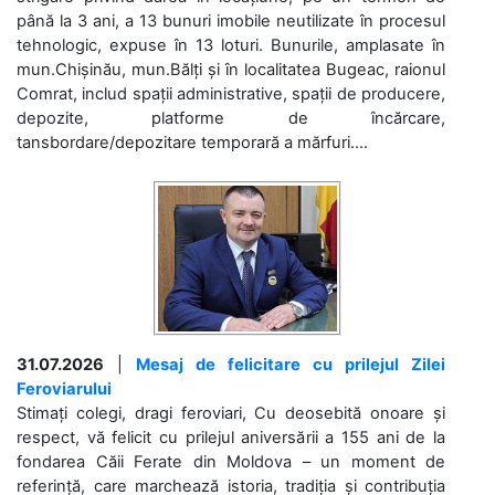
până la 3 ani, a 13 bunuri imobile neutilizate în procesul
tehnologic, expuse în 13 loturi. Bunurile, amplasate în
mun.Chișinău, mun.Bălți și în localitatea Bugeac, raionul
Comrat, includ spații administrative, spații de producere,
depozite, platforme de încărcare,
tansbordare/depozitare temporară a mărfuri....
31.07.2026
|
Mesaj de felicitare cu prilejul Zilei
Feroviarului
Stimați colegi, dragi feroviari, Cu deosebită onoare și
respect, vă felicit cu prilejul aniversării a 155 ani de la
fondarea Căii Ferate din Moldova – un moment de
referință, care marchează istoria, tradiția și contribuția