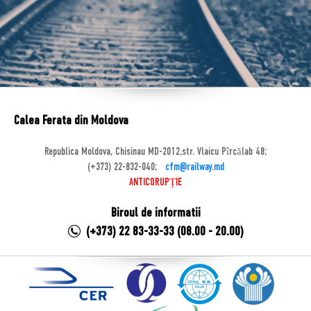
Calea Ferata din Moldova
Republica Moldova, Chisinau MD-2012,str. Vlaicu Pîrcălab 48;
(+373) 22-832-040;
cfm@railway.md
ANTICORUPȚIE
Biroul de informatii
(+373) 22 83-33-33 (08.00 - 20.00)