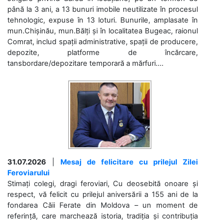
până la 3 ani, a 13 bunuri imobile neutilizate în procesul
tehnologic, expuse în 13 loturi. Bunurile, amplasate în
mun.Chișinău, mun.Bălți și în localitatea Bugeac, raionul
Comrat, includ spații administrative, spații de producere,
depozite, platforme de încărcare,
tansbordare/depozitare temporară a mărfuri....
31.07.2026
|
Mesaj de felicitare cu prilejul Zilei
Feroviarului
Stimați colegi, dragi feroviari, Cu deosebită onoare și
respect, vă felicit cu prilejul aniversării a 155 ani de la
fondarea Căii Ferate din Moldova – un moment de
referință, care marchează istoria, tradiția și contribuția