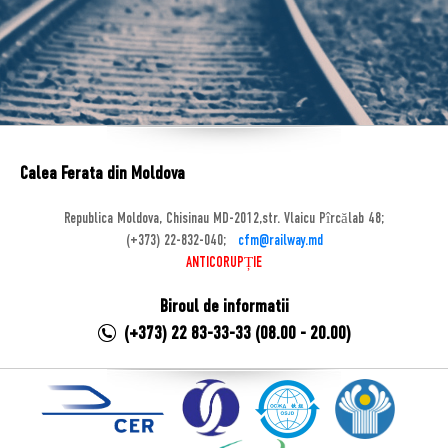
Calea Ferata din Moldova
Republica Moldova, Chisinau MD-2012,str. Vlaicu Pîrcălab 48;
(+373) 22-832-040;
cfm@railway.md
ANTICORUPȚIE
Biroul de informatii
(+373) 22 83-33-33 (08.00 - 20.00)