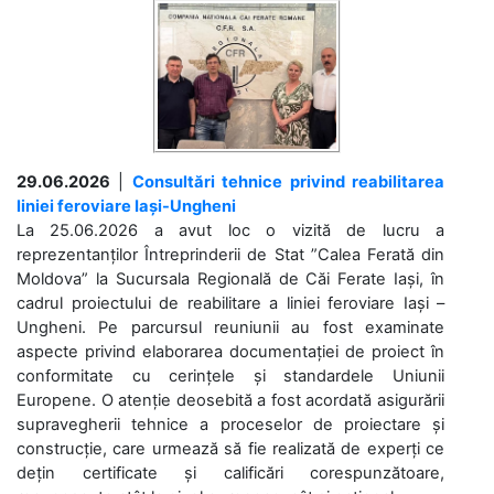
29.06.2026
|
Consultări tehnice privind reabilitarea
liniei feroviare Iași-Ungheni
La 25.06.2026 a avut loc o vizită de lucru a
reprezentanților Întreprinderii de Stat ”Calea Ferată din
Moldova” la Sucursala Regională de Căi Ferate Iași, în
cadrul proiectului de reabilitare a liniei feroviare Iași –
Ungheni. Pe parcursul reuniunii au fost examinate
aspecte privind elaborarea documentației de proiect în
conformitate cu cerințele și standardele Uniunii
Europene. O atenție deosebită a fost acordată asigurării
supravegherii tehnice a proceselor de proiectare și
construcție, care urmează să fie realizată de experți ce
dețin certificate și calificări corespunzătoare,