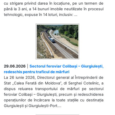
cu strigare privind darea în locațiune, pe un termen de
până la 3 ani, a 14 bunuri imobile neutilizate în procesul
tehnologic, expuse în 14 loturi, inclusiv: ...
29.06.2026
|
Sectorul feroviar Colibași – Giurgiulești,
redeschis pentru traficul de mărfuri
La 26 iunie 2026, Directorul general al Întreprinderii de
Stat „Calea Ferată din Moldova”, dl Serghei Cotelinic, a
dispus reluarea transportului de mărfuri pe sectorul
feroviar Colibași – Giurgiulești, precum și redeschiderea
operațiunilor de încărcare la toate stațiile cu destinația
Giurgiulești și Giurgiulești-Port....