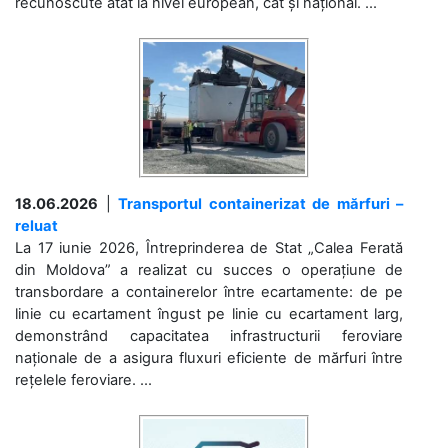
recunoscute atât la nivel european, cât și național. ...
18.06.2026
|
Transportul containerizat de mărfuri –
reluat
La 17 iunie 2026, Întreprinderea de Stat „Calea Ferată
din Moldova” a realizat cu succes o operațiune de
transbordare a containerelor între ecartamente: de pe
linie cu ecartament îngust pe linie cu ecartament larg,
demonstrând capacitatea infrastructurii feroviare
naționale de a asigura fluxuri eficiente de mărfuri între
rețelele feroviare. ...