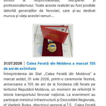
simbol al responsabilității, disciplinei și
profesionalismului. Toate aceste realizări au fost posibile
datorită generațiilor de feroviari, care și-au dedicat
munca și viața acestei ramuri....
31.07.2026
|
Calea Ferată din Moldova a marcat 155
de ani de activitate
Întreprinderea de Stat „Calea Ferată din Moldova” a
marcat astăzi, 31 iulie 2026, printr-o ceremonie festivă,
aniversarea a 155 de ani de la fondarea căii ferate pe
teritoriul Republicii Moldova, un moment de referință în
istoria transportului feroviar național. La eveniment au
participat ministrul Infrastructurii și Dezvoltării Regionale,
dl Vladimir Bolea, directorul general al Î.S. „Calea Ferată