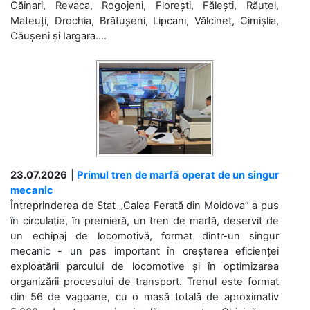
Căinari, Revaca, Rogojeni, Florești, Fălești, Răuțel,
Mateuți, Drochia, Brătușeni, Lipcani, Vălcineț, Cimișlia,
Căușeni și Iargara....
23.07.2026
|
Primul tren de marfă operat de un singur
mecanic
Întreprinderea de Stat „Calea Ferată din Moldova” a pus
în circulație, în premieră, un tren de marfă, deservit de
un echipaj de locomotivă, format dintr-un singur
mecanic - un pas important în creșterea eficienței
exploatării parcului de locomotive și în optimizarea
organizării procesului de transport. Trenul este format
din 56 de vagoane, cu o masă totală de aproximativ