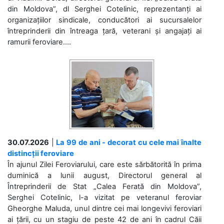
din Moldova”, dl Serghei Cotelinic, reprezentanți ai
organizațiilor sindicale, conducători ai sucursalelor
întreprinderii din întreaga țară, veterani și angajați ai
ramurii feroviare....
30.07.2026
|
La 99 de ani - decorat cu cele mai înalte
distincții feroviare
În ajunul Zilei Feroviarului, care este sărbătorită în prima
duminică a lunii august, Directorul general al
Întreprinderii de Stat „Calea Ferată din Moldova”,
Serghei Cotelinic, l-a vizitat pe veteranul feroviar
Gheorghe Maluda, unul dintre cei mai longevivi feroviari
ai țării, cu un stagiu de peste 42 de ani în cadrul Căii