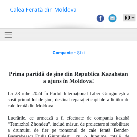
Calea Ferată din Moldova
Companie
- Știri
Prima partidă de șine din Republica Kazahstan
a ajuns în Moldova!
La 28 iulie 2024 în Portul Internațional Liber Giurgiulești a
sosit primul lot de șine, destinat reparației capitale a liniilor de
cale ferată din Moldova.
Lucrările, ce urmează a fi efectuate de compania kazahă
“Temirzhol Zhondeu”
, includ măsuri de proiectare și reabilitare
a drumului de fier pe tronsonul de cale ferată
Bender-
Basarabeasca-Etulia-Giurgiulești, cu o lungime totală de