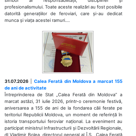
simbol al responsabilității, disciplinei și
profesionalismului. Toate aceste realizări au fost posibile
datorită generațiilor de feroviari, care și-au dedicat
munca și viața acestei ramuri....
31.07.2026
|
Calea Ferată din Moldova a marcat 155
de ani de activitate
Întreprinderea de Stat „Calea Ferată din Moldova” a
marcat astăzi, 31 iulie 2026, printr-o ceremonie festivă,
aniversarea a 155 de ani de la fondarea căii ferate pe
teritoriul Republicii Moldova, un moment de referință în
istoria transportului feroviar național. La eveniment au
participat ministrul Infrastructurii și Dezvoltării Regionale,
dl Vladimir Bolea, directorul general al Î.S. „Calea Ferată