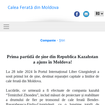
Calea Ferată din Moldova
Companie
- Știri
Prima partidă de șine din Republica Kazahstan
a ajuns în Moldova!
La 28 iulie 2024 în Portul Internațional Liber Giurgiulești a
sosit primul lot de șine, destinat reparației capitale a liniilor de
cale ferată din Moldova.
Lucrările, ce urmează a fi efectuate de compania kazahă
“Temirzhol Zhondeu”
, includ măsuri de proiectare și reabilitare
a drumului de fier pe tronsonul de cale ferată
Bender-
Basarabeasca-Etulia-Giurgiulești, cu o lungime totală de