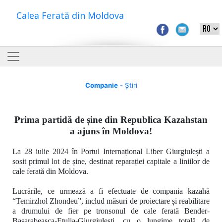
Calea Ferată din Moldova
Companie
- Știri
Prima partidă de șine din Republica Kazahstan
a ajuns în Moldova!
La 28 iulie 2024 în Portul Internațional Liber Giurgiulești a
sosit primul lot de șine, destinat reparației capitale a liniilor de
cale ferată din Moldova.
Lucrările, ce urmează a fi efectuate de compania kazahă
“Temirzhol Zhondeu”
, includ măsuri de proiectare și reabilitare
a drumului de fier pe tronsonul de cale ferată
Bender-
Basarabeasca-Etulia-Giurgiulești, cu o lungime totală de