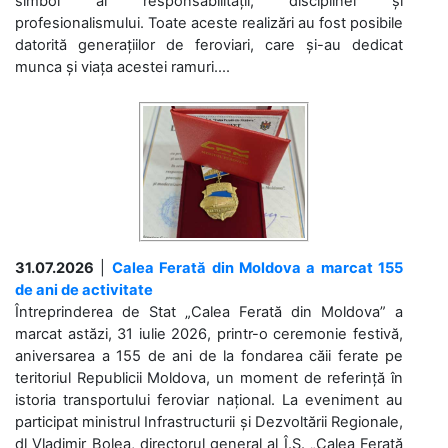
simbol al responsabilității, disciplinei și
profesionalismului. Toate aceste realizări au fost posibile
datorită generațiilor de feroviari, care și-au dedicat
munca și viața acestei ramuri....
31.07.2026
|
Calea Ferată din Moldova a marcat 155
de ani de activitate
Întreprinderea de Stat „Calea Ferată din Moldova” a
marcat astăzi, 31 iulie 2026, printr-o ceremonie festivă,
aniversarea a 155 de ani de la fondarea căii ferate pe
teritoriul Republicii Moldova, un moment de referință în
istoria transportului feroviar național. La eveniment au
participat ministrul Infrastructurii și Dezvoltării Regionale,
dl Vladimir Bolea, directorul general al Î.S. „Calea Ferată