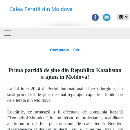
Calea Ferată din Moldova
Companie
- Știri
Prima partidă de șine din Republica Kazahstan
a ajuns în Moldova!
La 28 iulie 2024 în Portul Internațional Liber Giurgiulești a
sosit primul lot de șine, destinat reparației capitale a liniilor de
cale ferată din Moldova.
Lucrările, ce urmează a fi efectuate de compania kazahă
“Temirzhol Zhondeu”
, includ măsuri de proiectare și reabilitare
a drumului de fier pe tronsonul de cale ferată
Bender-
Basarabeasca-Etulia-Giurgiulești, cu o lungime totală de