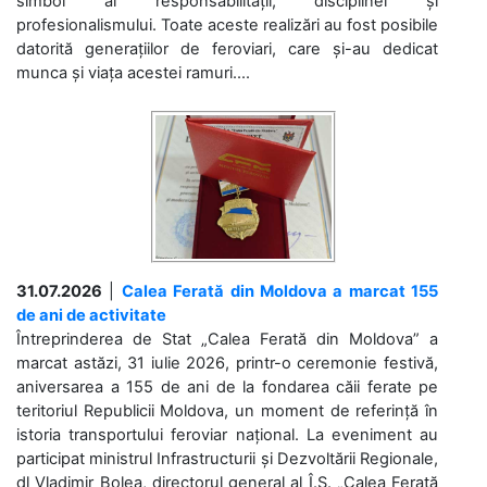
simbol al responsabilității, disciplinei și
profesionalismului. Toate aceste realizări au fost posibile
datorită generațiilor de feroviari, care și-au dedicat
munca și viața acestei ramuri....
31.07.2026
|
Calea Ferată din Moldova a marcat 155
de ani de activitate
Întreprinderea de Stat „Calea Ferată din Moldova” a
marcat astăzi, 31 iulie 2026, printr-o ceremonie festivă,
aniversarea a 155 de ani de la fondarea căii ferate pe
teritoriul Republicii Moldova, un moment de referință în
istoria transportului feroviar național. La eveniment au
participat ministrul Infrastructurii și Dezvoltării Regionale,
dl Vladimir Bolea, directorul general al Î.S. „Calea Ferată