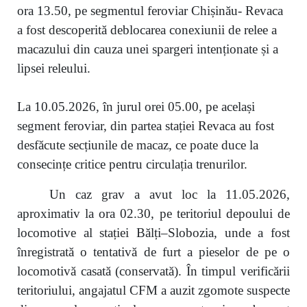
ora 13.50, pe segmentul feroviar Chișinău- Revaca
a fost descoperită deblocarea conexiunii de relee a
macazului din cauza unei spargeri intenționate și a
lipsei releului.
La 10.05.2026, în jurul orei 05.00, pe același
segment feroviar, din partea stației Revaca au fost
desfăcute secțiunile de macaz, ce poate duce la
consecințe critice pentru circulația trenurilor.
Un caz grav a avut loc la 11.05.2026,
aproximativ la ora 02.30, pe teritoriul depoului de
locomotive al stației Bălți–Slobozia, unde a fost
înregistrată o tentativă de furt a pieselor de pe o
locomotivă casată (conservată). În timpul verificării
teritoriului, angajatul CFM a auzit zgomote suspecte