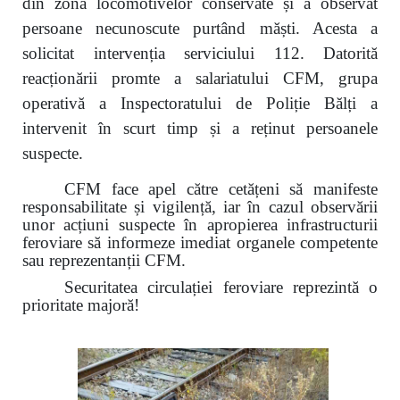
din zona locomotivelor conservate și a observat
persoane necunoscute purtând măști. Acesta a
solicitat intervenția serviciului 112. Datorită
reacționării promte a salariatului CFM, grupa
operativă a Inspectoratului de Poliție Bălți a
intervenit în scurt timp și a reținut persoanele
suspecte.
CFM face apel către cetățeni să manifeste
responsabilitate și vigilență, iar în cazul observării
unor acțiuni suspecte în apropierea infrastructurii
feroviare să informeze imediat organele competente
sau reprezentanții CFM.
Securitatea circulației feroviare reprezintă o
prioritate majoră!