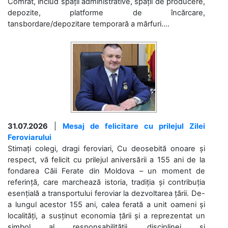
Comrat, includ spații administrative, spații de producere,
depozite, platforme de încărcare,
tansbordare/depozitare temporară a mărfuri....
31.07.2026
|
Mesaj de felicitare cu prilejul Zilei
Feroviarului
Stimați colegi, dragi feroviari, Cu deosebită onoare și
respect, vă felicit cu prilejul aniversării a 155 ani de la
fondarea Căii Ferate din Moldova – un moment de
referință, care marchează istoria, tradiția și contribuția
esențială a transportului feroviar la dezvoltarea țării. De-
a lungul acestor 155 ani, calea ferată a unit oameni și
localități, a susținut economia țării și a reprezentat un
simbol al responsabilității, disciplinei și