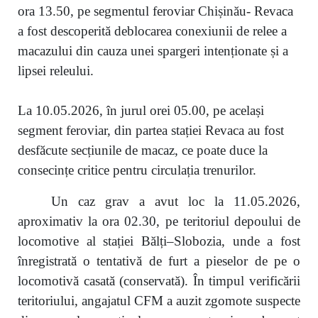
ora 13.50, pe segmentul feroviar Chișinău- Revaca
a fost descoperită deblocarea conexiunii de relee a
macazului din cauza unei spargeri intenționate și a
lipsei releului.
La 10.05.2026, în jurul orei 05.00, pe același
segment feroviar, din partea stației Revaca au fost
desfăcute secțiunile de macaz, ce poate duce la
consecințe critice pentru circulația trenurilor.
Un caz grav a avut loc la 11.05.2026,
aproximativ la ora 02.30, pe teritoriul depoului de
locomotive al stației Bălți–Slobozia, unde a fost
înregistrată o tentativă de furt a pieselor de pe o
locomotivă casată (conservată). În timpul verificării
teritoriului, angajatul CFM a auzit zgomote suspecte