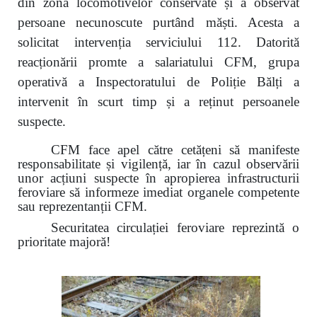
din zona locomotivelor conservate și a observat
persoane necunoscute purtând măști. Acesta a
solicitat intervenția serviciului 112. Datorită
reacționării promte a salariatului CFM, grupa
operativă a Inspectoratului de Poliție Bălți a
intervenit în scurt timp și a reținut persoanele
suspecte.
CFM face apel către cetățeni să manifeste
responsabilitate și vigilență, iar în cazul observării
unor acțiuni suspecte în apropierea infrastructurii
feroviare să informeze imediat organele competente
sau reprezentanții CFM.
Securitatea circulației feroviare reprezintă o
prioritate majoră!