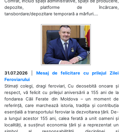
Comrat, includ spații administrative, spații de producere,
depozite, platforme de încărcare,
tansbordare/depozitare temporară a mărfuri....
31.07.2026
|
Mesaj de felicitare cu prilejul Zilei
Feroviarului
Stimați colegi, dragi feroviari, Cu deosebită onoare și
respect, vă felicit cu prilejul aniversării a 155 ani de la
fondarea Căii Ferate din Moldova – un moment de
referință, care marchează istoria, tradiția și contribuția
esențială a transportului feroviar la dezvoltarea țării. De-
a lungul acestor 155 ani, calea ferată a unit oameni și
localități, a susținut economia țării și a reprezentat un
simbol al responsabilității, disciplinei și