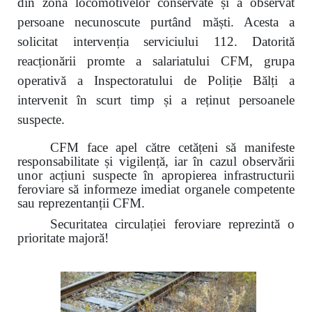
din zona locomotivelor conservate și a observat
persoane necunoscute purtând măști. Acesta a
solicitat intervenția serviciului 112. Datorită
reacționării promte a salariatului CFM, grupa
operativă a Inspectoratului de Poliție Bălți a
intervenit în scurt timp și a reținut persoanele
suspecte.
CFM face apel către cetățeni să manifeste
responsabilitate și vigilență, iar în cazul observării
unor acțiuni suspecte în apropierea infrastructurii
feroviare să informeze imediat organele competente
sau reprezentanții CFM.
Securitatea circulației feroviare reprezintă o
prioritate majoră!