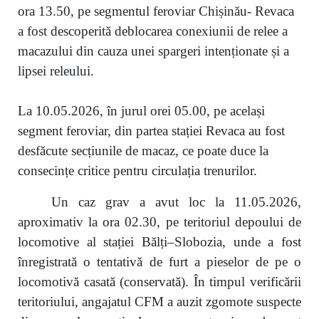
ora 13.50, pe segmentul feroviar Chișinău- Revaca
a fost descoperită deblocarea conexiunii de relee a
macazului din cauza unei spargeri intenționate și a
lipsei releului.
La 10.05.2026, în jurul orei 05.00, pe același
segment feroviar, din partea stației Revaca au fost
desfăcute secțiunile de macaz, ce poate duce la
consecințe critice pentru circulația trenurilor.
Un caz grav a avut loc la 11.05.2026,
aproximativ la ora 02.30, pe teritoriul depoului de
locomotive al stației Bălți–Slobozia, unde a fost
înregistrată o tentativă de furt a pieselor de pe o
locomotivă casată (conservată). În timpul verificării
teritoriului, angajatul CFM a auzit zgomote suspecte