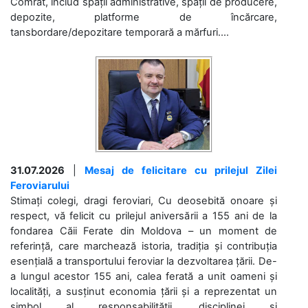
Comrat, includ spații administrative, spații de producere,
depozite, platforme de încărcare,
tansbordare/depozitare temporară a mărfuri....
31.07.2026
|
Mesaj de felicitare cu prilejul Zilei
Feroviarului
Stimați colegi, dragi feroviari, Cu deosebită onoare și
respect, vă felicit cu prilejul aniversării a 155 ani de la
fondarea Căii Ferate din Moldova – un moment de
referință, care marchează istoria, tradiția și contribuția
esențială a transportului feroviar la dezvoltarea țării. De-
a lungul acestor 155 ani, calea ferată a unit oameni și
localități, a susținut economia țării și a reprezentat un
simbol al responsabilității, disciplinei și