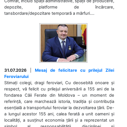
Comrat, includ spații administrative, spații de producere,
depozite, platforme de încărcare,
tansbordare/depozitare temporară a mărfuri....
31.07.2026
|
Mesaj de felicitare cu prilejul Zilei
Feroviarului
Stimați colegi, dragi feroviari, Cu deosebită onoare și
respect, vă felicit cu prilejul aniversării a 155 ani de la
fondarea Căii Ferate din Moldova – un moment de
referință, care marchează istoria, tradiția și contribuția
esențială a transportului feroviar la dezvoltarea țării. De-
a lungul acestor 155 ani, calea ferată a unit oameni și
localități, a susținut economia țării și a reprezentat un
simbol al responsabilității, disciplinei și