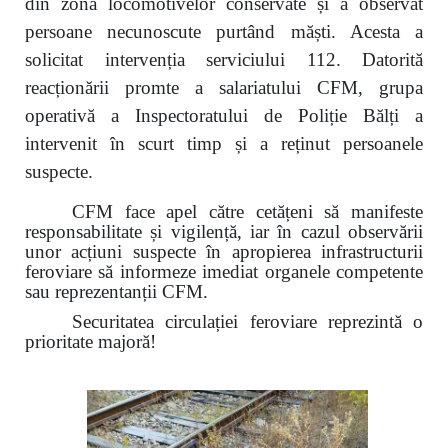
din zona locomotivelor conservate și a observat
persoane necunoscute purtând măști. Acesta a
solicitat intervenția serviciului 112. Datorită
reacționării promte a salariatului CFM, grupa
operativă a Inspectoratului de Poliție Bălți a
intervenit în scurt timp și a reținut persoanele
suspecte.
CFM face apel către cetățeni să manifeste
responsabilitate și vigilență, iar în cazul observării
unor acțiuni suspecte în apropierea infrastructurii
feroviare să informeze imediat organele competente
sau reprezentanții CFM.
Securitatea circulației feroviare reprezintă o
prioritate majoră!