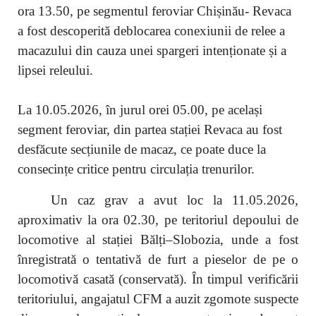
ora 13.50, pe segmentul feroviar Chișinău- Revaca
a fost descoperită deblocarea conexiunii de relee a
macazului din cauza unei spargeri intenționate și a
lipsei releului.
La 10.05.2026, în jurul orei 05.00, pe același
segment feroviar, din partea stației Revaca au fost
desfăcute secțiunile de macaz, ce poate duce la
consecințe critice pentru circulația trenurilor.
Un caz grav a avut loc la 11.05.2026,
aproximativ la ora 02.30, pe teritoriul depoului de
locomotive al stației Bălți–Slobozia, unde a fost
înregistrată o tentativă de furt a pieselor de pe o
locomotivă casată (conservată). În timpul verificării
teritoriului, angajatul CFM a auzit zgomote suspecte